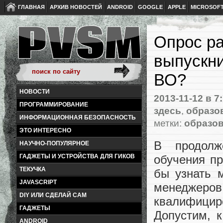
ГЛАВНАЯ
АРХИВ НОВОСТЕЙ
ANDROID
GOOGLE
APPLE
MICROSOF
Опрос ра
выпускни
ВО?
НОВОСТИ
2013-11-12
в 7
ПРОГРАММИРОВАНИЕ
здесь
,
образов
ИНФОРМАЦИОННАЯ БЕЗОПАСНОСТЬ
метки:
образов
ЭТО ИНТЕРЕСНО
В продолж
НАУЧНО-ПОПУЛЯРНОЕ
обучения пр
ГАДЖЕТЫ И УСТРОЙСТВА ДЛЯ ГИКОВ
ТЕКУЧКА
бы узнать 
JAVASCRIPT
менеджеро
DIY ИЛИ СДЕЛАЙ САМ
квалифицир
ГАДЖЕТЫ
Допустим, 
ANDROID