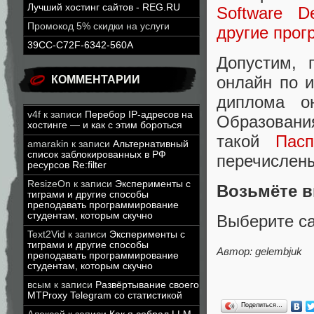
Лучший хостинг сайтов - REG.RU
Software D
Промокод 5% скидки на услуги
другие про
39CC-C72F-6342-560A
Допустим, 
онлайн по 
КОММЕНТАРИИ
диплома о
v4f
к записи
Перебор IP-адресов на
Образовани
хостинге — и как с этим бороться
такой
Пас
amarakin
к записи
Альтернативный
список заблокированных в РФ
перечислены
ресурсов Re:filter
ResizeOn
к записи
Эксперименты с
Возьмёте в
тиграми и другие способы
преподавать программирование
студентам, которым скучно
Выберите са
Text2Vid
к записи
Эксперименты с
тиграми и другие способы
Автор: gelembjuk
преподавать программирование
студентам, которым скучно
всым
к записи
Развёртывание своего
MTProxy Telegram со статистикой
Поделиться…