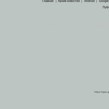
Главная
|
Архив новостей
|
Android
|
Google
Пуб
Все пра
Основными материалами сайта являются
архивные ко
https://ajax.