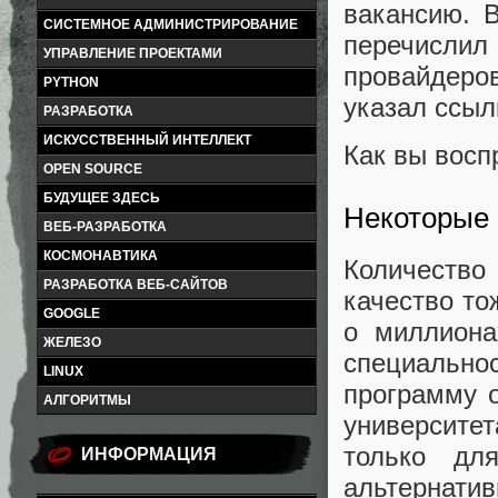
вакансию. 
СИСТЕМНОЕ АДМИНИСТРИРОВАНИЕ
перечисли
УПРАВЛЕНИЕ ПРОЕКТАМИ
провайдеров
PYTHON
указал ссыл
РАЗРАБОТКА
ИСКУССТВЕННЫЙ ИНТЕЛЛЕКТ
Как вы восп
OPEN SOURCE
БУДУЩЕЕ ЗДЕСЬ
Некоторые 
ВЕБ-РАЗРАБОТКА
КОСМОНАВТИКА
Количество 
РАЗРАБОТКА ВЕБ-САЙТОВ
качество т
GOOGLE
о миллиона
ЖЕЛЕЗО
специальн
LINUX
программу 
АЛГОРИТМЫ
университе
только дл
ИНФОРМАЦИЯ
альтернати