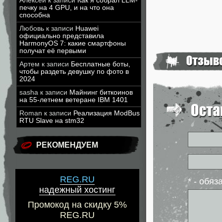
Алексей
к записи
Как я собрал LLM-
печку на 4 GPU, и на что она
способна
Любовь
к записи
Huawei
официально представила
HarmonyOS 7: какие смартфоны
получат её первыми
Артем
к записи
Бесплатные боты,
чтобы раздеть девушку по фото в
2024
sasha
к записи
Майнинг биткоинов
на 55-летнем ветеране IBM 1401
Roman
к записи
Реализация ModBus
RTU Slave на stm32
РЕКОМЕНДУЕМ
REG.RU
* - обя
надежный хостинг
Промокод на скидку 5%
REG.RU