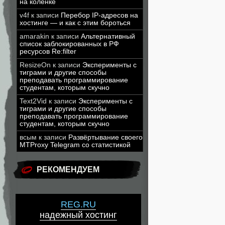
на коленке
v4f
к записи
Перебор IP-адресов на
хостинге — и как с этим бороться
amarakin
к записи
Альтернативный
список заблокированных в РФ
ресурсов Re:filter
ResizeOn
к записи
Эксперименты с
тиграми и другие способы
преподавать программирование
студентам, которым скучно
Text2Vid
к записи
Эксперименты с
тиграми и другие способы
преподавать программирование
студентам, которым скучно
всым
к записи
Развёртывание своего
MTProxy Telegram со статистикой
РЕКОМЕНДУЕМ
REG.RU
надежный хостинг