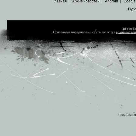
Главная
|
Архив новостей
|
Android
|
Google
Пуб
Все пра
Основными материалами сайта являются
архивные ко
https://ajax.