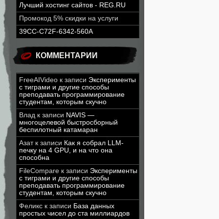
Лучший хостинг сайтов - REG.RU
Промокод 5% скидки на услуги
39CC-C72F-6342-560A
КОММЕНТАРИИ
FreeAIVideo
к записи
Эксперименты
с тиграми и другие способы
преподавать программирование
студентам, которым скучно
Влад
к записи
NAVIS —
многоцелевой быстросборный
беспилотный катамаран
Азат
к записи
Как я собрал LLM-
печку на 4 GPU, и на что она
способна
FileCompare
к записи
Эксперименты
с тиграми и другие способы
преподавать программирование
студентам, которым скучно
Феликс
к записи
База данных
простых чисел до ста миллиардов