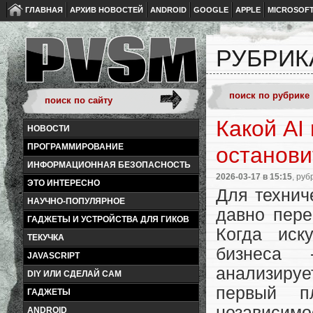
ГЛАВНАЯ
АРХИВ НОВОСТЕЙ
ANDROID
GOOGLE
APPLE
MICROSOF
РУБРИКА
Какой AI 
НОВОСТИ
ПРОГРАММИРОВАНИЕ
останови
ИНФОРМАЦИОННАЯ БЕЗОПАСНОСТЬ
2026-03-17
в 15:15
, руб
ЭТО ИНТЕРЕСНО
Для технич
НАУЧНО-ПОПУЛЯРНОЕ
давно пере
ГАДЖЕТЫ И УСТРОЙСТВА ДЛЯ ГИКОВ
Когда иск
ТЕКУЧКА
бизнеса 
JAVASCRIPT
анализиру
DIY ИЛИ СДЕЛАЙ САМ
первый п
ГАДЖЕТЫ
независимо
ANDROID