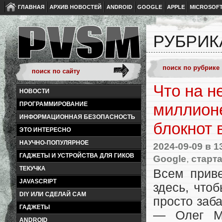
ГЛАВНАЯ
АРХИВ НОВОСТЕЙ
ANDROID
GOOGLE
APPLE
MICROSOF
РУБРИК
Что на н
НОВОСТИ
ПРОГРАММИРОВАНИЕ
миллионе
ИНФОРМАЦИОННАЯ БЕЗОПАСНОСТЬ
блокнот 
ЭТО ИНТЕРЕСНО
НАУЧНО-ПОПУЛЯРНОЕ
2024-09-09
в 1
ГАДЖЕТЫ И УСТРОЙСТВА ДЛЯ ГИКОВ
Google
,
старт
ТЕКУЧКА
Всем приве
JAVASCRIPT
здесь, что
DIY ИЛИ СДЕЛАЙ САМ
просто заб
ГАДЖЕТЫ
— Олег Ма
ANDROID