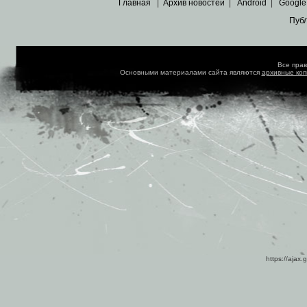
Главная
|
Архив новостей
|
Android
|
Google
Пуб
Все пра
Основными материалами сайта являются
архивные ко
https://ajax.