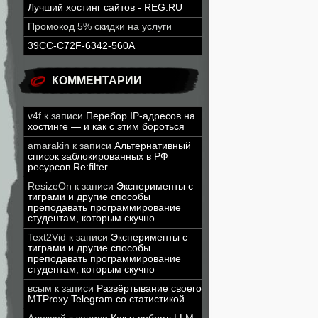
Лучший хостинг сайтов - REG.RU
Промокод 5% скидки на услуги
39CC-C72F-6342-560A
КОММЕНТАРИИ
v4f
к записи
Перебор IP-адресов на
хостинге — и как с этим бороться
amarakin
к записи
Альтернативный
список заблокированных в РФ
ресурсов Re:filter
ResizeOn
к записи
Эксперименты с
тиграми и другие способы
преподавать программирование
студентам, которым скучно
Text2Vid
к записи
Эксперименты с
тиграми и другие способы
преподавать программирование
студентам, которым скучно
всым
к записи
Развёртывание своего
MTProxy Telegram со статистикой