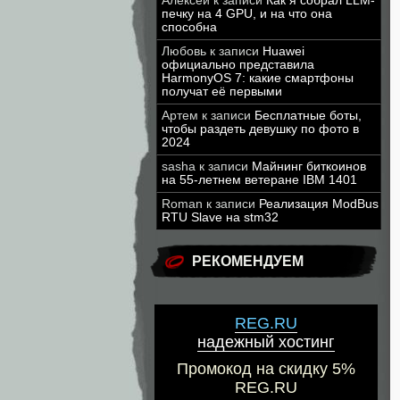
Алексей
к записи
Как я собрал LLM-
печку на 4 GPU, и на что она
способна
Любовь
к записи
Huawei
официально представила
HarmonyOS 7: какие смартфоны
получат её первыми
Артем
к записи
Бесплатные боты,
чтобы раздеть девушку по фото в
2024
sasha
к записи
Майнинг биткоинов
на 55-летнем ветеране IBM 1401
Roman
к записи
Реализация ModBus
RTU Slave на stm32
РЕКОМЕНДУЕМ
REG.RU
надежный хостинг
Промокод на скидку 5%
REG.RU