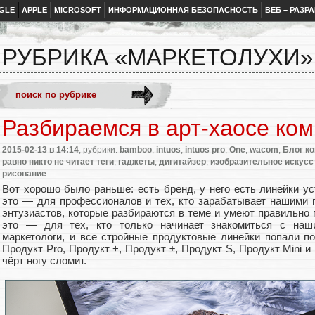
GLE
APPLE
MICROSOFT
ИНФОРМАЦИОННАЯ БЕЗОПАСНОСТЬ
ВЕБ – РАЗР
РУБРИКА «МАРКЕТОЛУХИ»
Разбираемся в арт-хаосе ко
2015-02-13
в 14:14
, рубрики:
bamboo
,
intuos
,
intuos pro
,
One
,
wacom
,
Блог к
равно никто не читает теги
,
гаджеты
,
дигитайзер
,
изобразительное искусс
рисование
Вот хорошо было раньше: есть бренд, у него есть линейки ус
это — для профессионалов и тех, кто зарабатывает нашими 
энтузиастов, которые разбираются в теме и умеют правильно
это — для тех, кто только начинает знакомиться с наш
маркетологи, и все стройные продуктовые линейки попали по
Продукт Pro, Продукт +, Продукт ±, Продукт S, Продукт Mini и
чёрт ногу сломит.