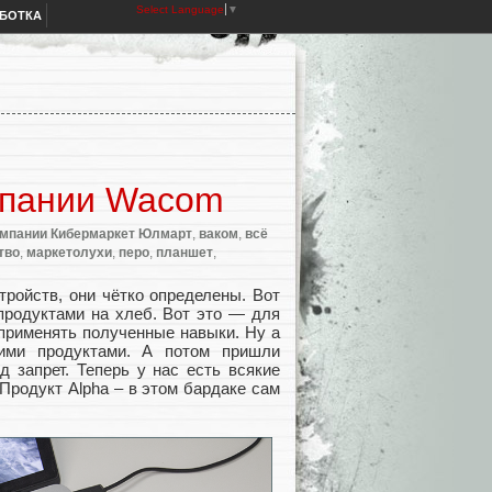
Select Language
▼
АБОТКА
мпании Wacom
омпании Кибермаркет Юлмарт
,
ваком
,
всё
тво
,
маркетолухи
,
перо
,
планшет
,
тройств, они чётко определены. Вот
продуктами на хлеб. Вот это — для
 применять полученные навыки. Ну а
ими продуктами. А потом пришли
д запрет. Теперь у нас есть всякие
 Продукт Alpha – в этом бардаке сам