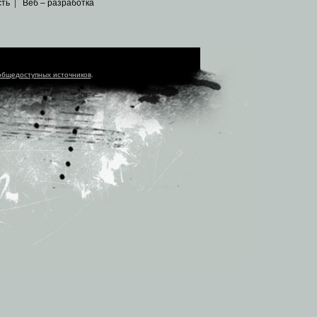
сть
|
Веб – разработка
общедоступных источников
.