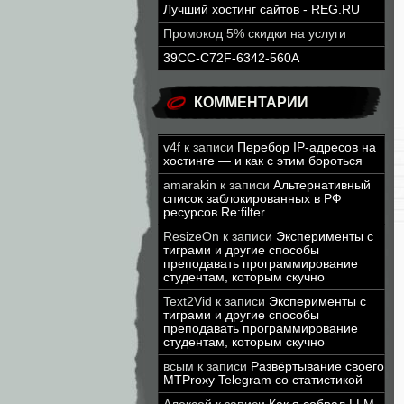
Лучший хостинг сайтов - REG.RU
Промокод 5% скидки на услуги
39CC-C72F-6342-560A
КОММЕНТАРИИ
v4f
к записи
Перебор IP-адресов на
хостинге — и как с этим бороться
amarakin
к записи
Альтернативный
список заблокированных в РФ
ресурсов Re:filter
ResizeOn
к записи
Эксперименты с
тиграми и другие способы
преподавать программирование
студентам, которым скучно
Text2Vid
к записи
Эксперименты с
тиграми и другие способы
преподавать программирование
студентам, которым скучно
всым
к записи
Развёртывание своего
MTProxy Telegram со статистикой