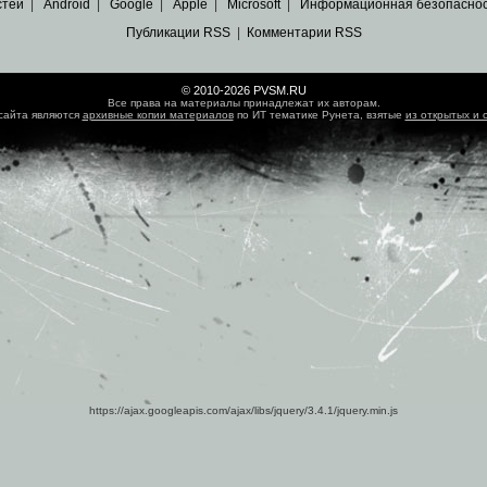
стей
|
Android
|
Google
|
Apple
|
Microsoft
|
Информационная безопасно
Публикации RSS
|
Комментарии RSS
© 2010-2026 PVSM.RU
Все права на материалы принадлежат их авторам.
сайта являются
архивные копии материалов
по ИТ тематике Рунета, взятые
из открытых и 
https://ajax.googleapis.com/ajax/libs/jquery/3.4.1/jquery.min.js