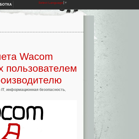
Select Language
▼
АБОТКА
шета Wacom
х пользователем
роизводителю
 IT
,
информационная безопасность
,