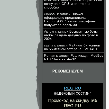
Алексей
к записи
Как я собрал LLM-
печку на 4 GPU, и на что она
способна
Любовь
к записи
Huawei
официально представила
HarmonyOS 7: какие смартфоны
получат её первыми
Артем
к записи
Бесплатные боты,
чтобы раздеть девушку по фото в
2024
sasha
к записи
Майнинг биткоинов
на 55-летнем ветеране IBM 1401
Roman
к записи
Реализация ModBus
RTU Slave на stm32
РЕКОМЕНДУЕМ
REG.RU
надежный хостинг
Промокод на скидку 5%
REG.RU