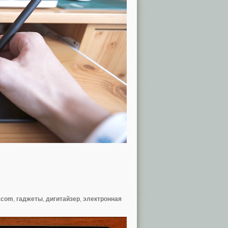
acom
,
гаджеты
,
дигитайзер
,
электронная