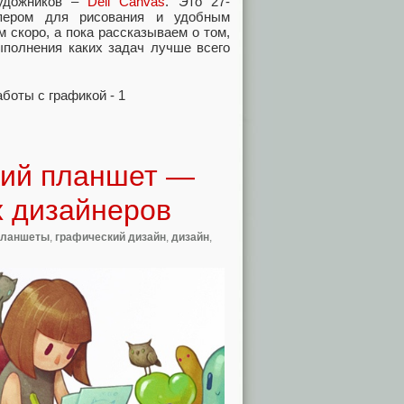
художников –
Dell Canvas
. Это 27-
 пером для рисования и удобным
 скоро, а пока рассказываем о том,
выполнения каких задач лучше всего
кий планшет —
х дизайнеров
планшеты
,
графический дизайн
,
дизайн
,