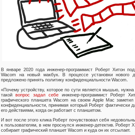
В январе 2020 года инженер-программист Роберт Хитон по
Wacom на новый макбук. В процессе установки нового 
предложено принять политику конфиденциальности Wacom.
«Почему устройству, которое по сути является мышью, нужн
такой
вопрос задал себе
инженер-программист Роберт Хи
графического планшета Wacom на своем Apple Mac заметил
конфиденциальности, принимая который Роберт фактически 
его действиями, когда он работает с планшетом.
И вот после этого клика Роберт почувствовал себя недоволь
к пользователям, в нем проснулся инженер-детектив. Роберт 
собирает графический планшет Wacom и куда он их отсылает.