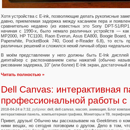
Хотя устройства с E-ink, позволяющие делать рукописные заме
давно, приемлемая задержка между касанием пера и появлен
сравнительно недавно (из известных это Sony DPT-S1/RP1 
начиная с 1990-х, было немало различных устройств — как
MP2000, HP TC1100, Raon Everun, Asus EA800, Boogie Board, та
Paperwhite, PocketBook 740, Good e-Reader 6.8), то есть
различных решений и сложился некий личный образ «идеальног
В моём представлении у него должны быть E-Ink дисплей 
дигитайзер с распознаванием силы нажатий (обычно назы
рисовании задержка, 10" (или более) E-Ink экран, достаточный
Читать полностью »
Dell Canvas: интерактивная 
профессиональной работы с
2018-04-24
в 7:32
, рубрики:
dell
,
dell canvas
,
wacom
,
анимация
,
Блог компани
интерактивная панель
,
компьютерная графика
,
Мониторы и ТВ
,
перифери
Привет, друзья! Обычно мы рассказываем на Geektimes о ком
ними вещах, но сегодня поговорим о другом. Дело в том, ч