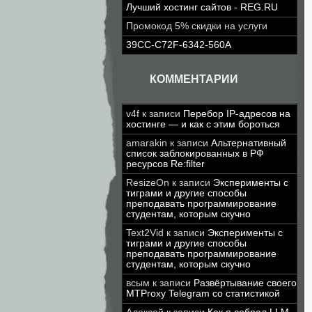
Лучший хостинг сайтов - REG.RU
Промокод 5% скидки на услуги
39CC-C72F-6342-560A
КОММЕНТАРИИ
v4f
к записи
Перебор IP-адресов на
хостинге — и как с этим бороться
amarakin
к записи
Альтернативный
список заблокированных в РФ
ресурсов Re:filter
ResizeOn
к записи
Эксперименты с
тиграми и другие способы
преподавать программирование
студентам, которым скучно
Text2Vid
к записи
Эксперименты с
тиграми и другие способы
преподавать программирование
студентам, которым скучно
всым
к записи
Развёртывание своего
MTProxy Telegram со статистикой