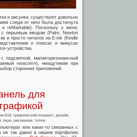
тки и рисунки, существуют довольно
ием следа от него была достигнута
и reMarkable). Поскольку у меня,
 с перьевым вводом (Palm, Newton
к и просто читалок на E-ink (Kindle
 представление о плюсах и минусах
о» устройства.
с подсветкой, магниторезонансный
ваемый «wacom»), неощутимая при
 выбор сторонних приложений.
панель для
 графикой
и Dell
,
графический планшет
,
дизайн
,
я
,
перо
,
рисование
,
тотем
пьютерах или каких-то связанных с
то не так давно в нашем портфолио