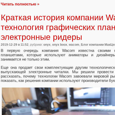
Читать полностью »
Краткая история компании W
технология графических пла
электронные ридеры
2019-12-29
в 11:52
, рубрики:
onyx
,
onyx boox
,
wacom
,
Блог компании МакЦе
В первую очередь компания Wacom известна своими п
планшетами, которые используют аниматоры и дизайне
занимается не только этим.
Еще она продает свои комплектующие другим технологичес
выпускающей электронные читалки. Мы решили провести
рассказать, почему технологии Wacom завоевали мировой р
показать, как решения компании используют производители бу