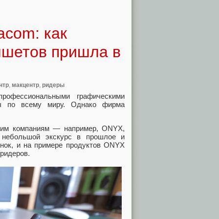
acom: как
ншетов пришла в
нтр
,
макцентр
,
ридеры
рофессиональными графическими
ры по всему миру. Однако фирма
ким компаниям — например, ONYX,
 небольшой экскурс в прошлое и
ынок, и на примере продуктов ONYX
кридеров.