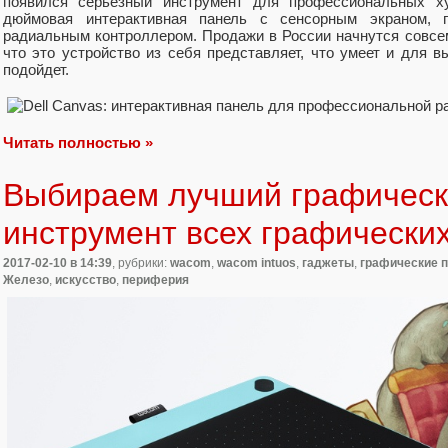
появился серьёзный инструмент для профессиональных 
дюймовая интерактивная панель с сенсорным экраном,
радиальным контроллером. Продажи в России начнутся совсем
что это устройство из себя представляет, что умеет и для 
подойдет.
Читать полностью »
Выбираем лучший графичес
инструмент всех графически
2017-02-10
в 14:39
, рубрики:
wacom
,
wacom intuos
,
гаджеты
,
графические 
Железо
,
искусство
,
периферия