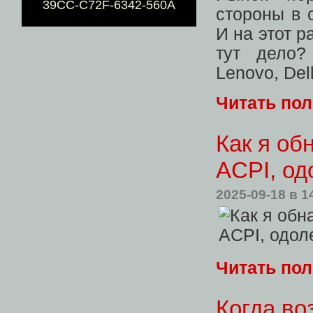
39CC-C72F-6342-560A
стороны в 
И на этот р
тут дело?
Lenovo, De
Читать по
Как я обн
ACPI, од
2025-09-18
в 1
Читать по
Когда во