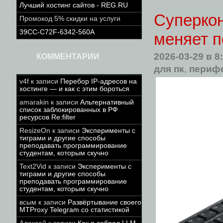
Лучший хостинг сайтов - REG.RU
Суперкон
Промокод 5% скидки на услуги
39CC-C72F-6342-560A
меняет п
2026-03-29
в 8
КОММЕНТАРИИ
для пк
,
периф
v4f
к записи
Перебор IP-адресов на
хостинге — и как с этим бороться
amarakin
к записи
Альтернативный
список заблокированных в РФ
ресурсов Re:filter
ResizeOn
к записи
Эксперименты с
тиграми и другие способы
преподавать программирование
студентам, которым скучно
Text2Vid
к записи
Эксперименты с
тиграми и другие способы
преподавать программирование
студентам, которым скучно
всым
к записи
Развёртывание своего
MTProxy Telegram со статистикой