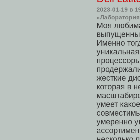
2023-01-19
в 1
«Лаборатория
Моя любима
выпущенные
Именно тог
уникальная
процессоры 
продержали
жесткие ди
которая в 
масштабиро
умеет како
совместимы
умеренно у
ассортимен
несколько 