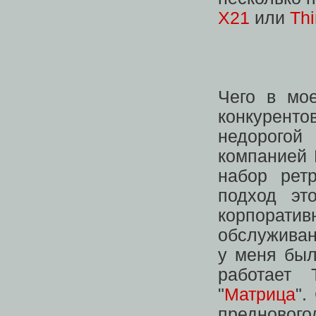
X21
или
Th
Чего в мое
конкурент
недорого
компанией 
набор рет
подход эт
корпорат
обслуживан
у меня был
работает
"
Матрица
".
предново