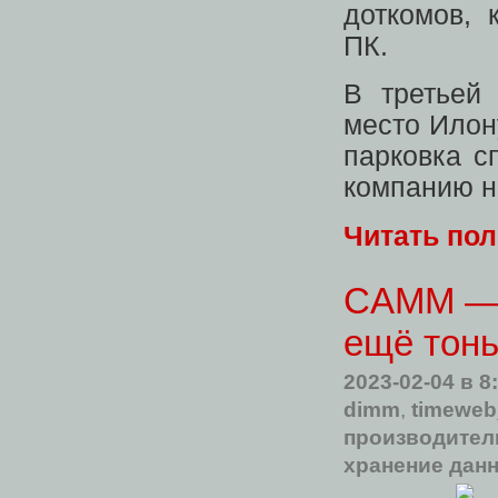
доткомов,
ПК.
В третьей
место Илону
парковка с
компанию н
Читать по
CAMM — т
ещё тон
2023-02-04
в 8
dimm
,
timeweb
производител
хранение дан