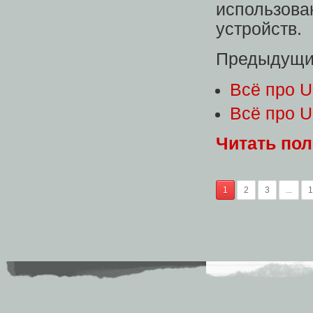
использов
устройств.
Предыдущие
Всё про U
Всё про U
Читать по
1
2
3
...
1