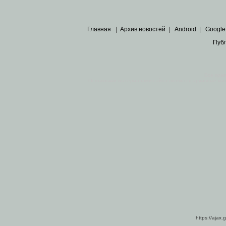
Главная
|
Архив новостей
|
Android
|
Google
Пуб
Все пра
Основными материалами сайта являются
архивные ко
https://ajax.