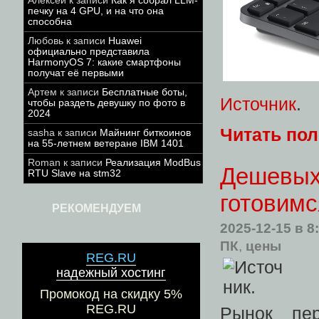
Алексей
к записи
Как я собрал LLM-
печку на 4 GPU, и на что она
способна
Любовь
к записи
Huawei
официально представила
HarmonyOS 7: какие смартфоны
получат её первыми
Артем
к записи
Бесплатные боты,
Источник
.
чтобы раздеть девушку по фото в
2024
Читать по
sasha
к записи
Майнинг биткоинов
на 55-летнем ветеране IBM 1401
Roman
к записи
Реализация ModBus
Дешевых 
RTU Slave на stm32
готовимс
РЕКОМЕНДУЕМ
2025-12-15
в 8
ПК
,
цены
REG.RU
надежный хостинг
Промокод на скидку 5%
REG.RU
Рынок пер