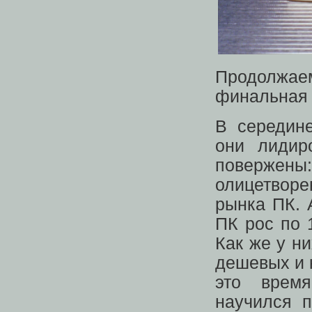
Продолжае
финальная 
В середине
они лидир
повержен
олицетвор
рынка ПК. 
ПК рос по 
Как же у н
дешевых и 
это время
научился п