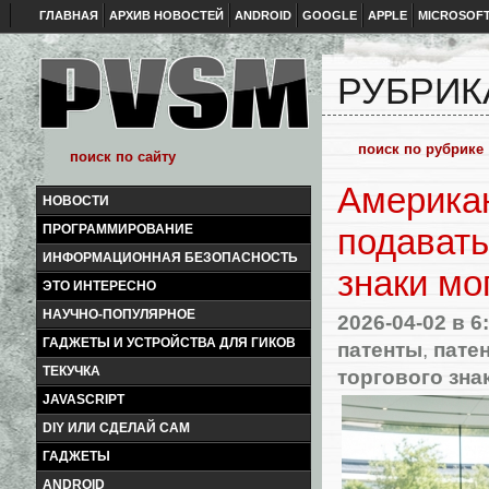
ГЛАВНАЯ
АРХИВ НОВОСТЕЙ
ANDROID
GOOGLE
APPLE
MICROSOF
РУБРИК
Американ
НОВОСТИ
ПРОГРАММИРОВАНИЕ
подавать
ИНФОРМАЦИОННАЯ БЕЗОПАСНОСТЬ
знаки мо
ЭТО ИНТЕРЕСНО
НАУЧНО-ПОПУЛЯРНОЕ
2026-04-02
в 6
ГАДЖЕТЫ И УСТРОЙСТВА ДЛЯ ГИКОВ
патенты
,
пате
ТЕКУЧКА
торгового зна
JAVASCRIPT
DIY ИЛИ СДЕЛАЙ САМ
ГАДЖЕТЫ
ANDROID