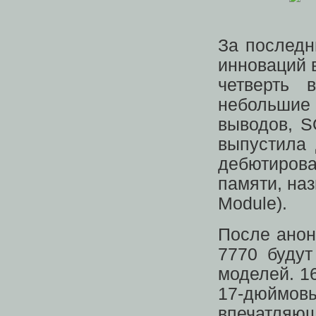
За последн
инноваций 
четверть 
небольшие
выводов, S
выпустила 
дебютиров
памяти, н
Module).
После анонс
7770 буду
моделей. 1
17-дюймо
впечатляю