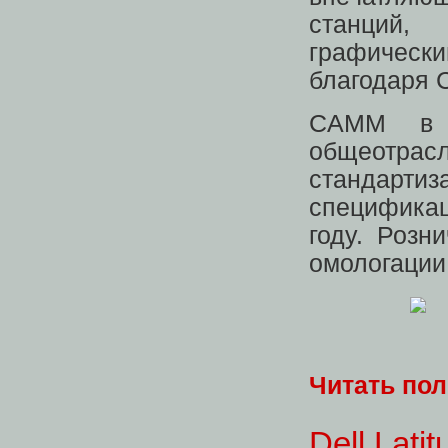
станций
графически
благодаря
CAMM в н
общеотр
стандарт
специфика
году. Розн
омологации
Читать по
Dell Lat