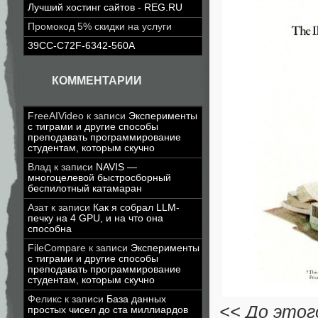
Лучший хостинг сайтов - REG.RU
Промокод 5% скидки на услуги
39CC-C72F-6342-560A
КОММЕНТАРИИ
FreeAIVideo
к записи
Эксперименты
с тиграми и другие способы
преподавать программирование
студентам, которым скучно
Влад
к записи
NAVIS —
многоцелевой быстросборный
беспилотный катамаран
Азат
к записи
Как я собрал LLM-
печку на 4 GPU, и на что она
способна
FileCompare
к записи
Эксперименты
с тиграми и другие способы
преподавать программирование
студентам, которым скучно
Феликс
к записи
База данных
<< До этог
простых чисел до ста миллиардов