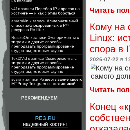
на коленке
Читать по
v4f
к записи
Перебор IP-адресов на
хостинге — и как с этим бороться
amarakin
к записи
Альтернативный
Кому на 
список заблокированных в РФ
ресурсов Re:filter
Linux: и
ResizeOn
к записи
Эксперименты с
тиграми и другие способы
спора в I
преподавать программирование
студентам, которым скучно
2026-07-22
в 1
Text2Vid
к записи
Эксперименты с
тиграми и другие способы
преподавать программирование
студентам, которым скучно
всым
к записи
Развёртывание своего
MTProxy Telegram со статистикой
Читать по
РЕКОМЕНДУЕМ
Конец «к
собствен
REG.RU
надежный хостинг
отказала