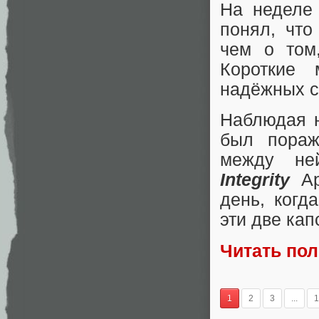
На неделе
понял, что
чем о том
Короткие 
надёжных си
Наблюдая н
был пораж
между не
Integrity
Ар
день, ког
эти две ка
Читать по
1
2
3
...
1