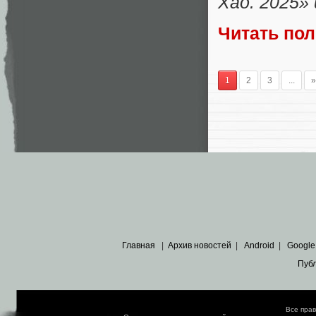
Хао. 2025»
Читать по
1
2
3
...
»
Главная
|
Архив новостей
|
Android
|
Google
Пуб
Все пра