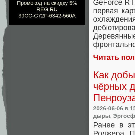
GeForce RTX
Промокод на скидку 5%
REG.RU
первая кар
39CC-C72F-6342-560A
охлажден
дебютиров
Деревянн
фронтально
Читать по
Как доб
чёрных д
Пенроуз
2026-06-06
в 1
дыры
,
Эргосф
Ранее в э
Роджера Пе