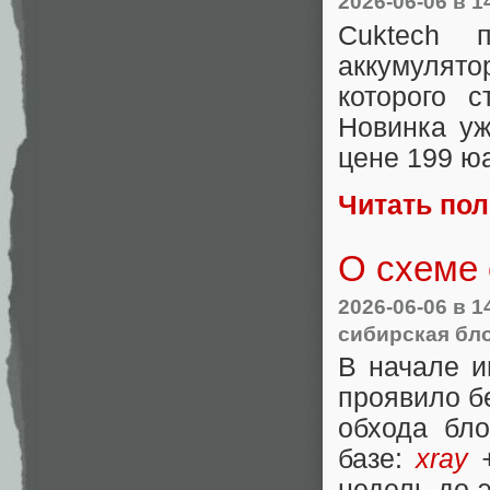
2026-06-06
в 1
Cuktech 
аккумулят
которого 
Новинка уж
цене 199 юа
Читать по
О схеме 
2026-06-06
в 1
сибирская бл
В начале и
проявило бе
обхода бло
базе:
xray
+
недель до э