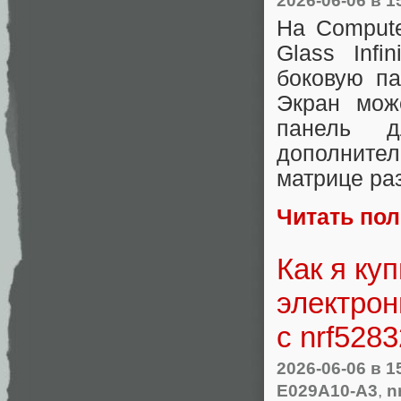
2026-06-06
в 1
На Compute
Glass Infi
боковую па
Экран мож
панель 
дополнител
матрице раз
Читать по
Как я ку
электрон
с nrf5283
2026-06-06
в 1
E029A10-A3
,
n