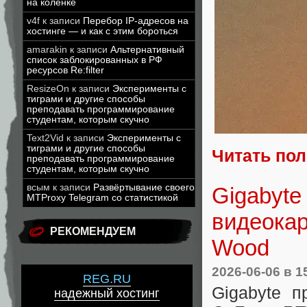
на коленке
v4f
к записи
Перебор IP-адресов на
хостинге — и как с этим бороться
amarakin
к записи
Альтернативный
список заблокированных в РФ
ресурсов Re:filter
ResizeOn
к записи
Эксперименты с
тиграми и другие способы
преподавать программирование
студентам, которым скучно
Text2Vid
к записи
Эксперименты с
тиграми и другие способы
Читать по
преподавать программирование
студентам, которым скучно
всым
к записи
Развёртывание своего
Gigabyte
MTProxy Telegram со статистикой
видеокар
РЕКОМЕНДУЕМ
Wood
2026-06-06
в 1
REG.RU
Gigabyte п
надежный хостинг