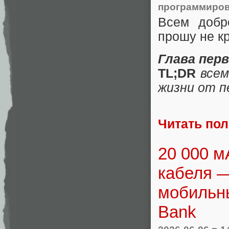
программиро
Всем добр
прошу не кр
Глава перв
TL;DR
всем
жизни от п
Читать по
20 000 м
кабеля —
мобильн
Bank