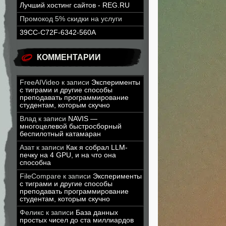
Лучший хостинг сайтов - REG.RU
Промокод 5% скидки на услуги
39CC-C72F-6342-560A
КОММЕНТАРИИ
FreeAIVideo
к записи
Эксперименты
с тиграми и другие способы
преподавать программирование
студентам, которым скучно
Влад
к записи
NAVIS —
многоцелевой быстросборный
беспилотный катамаран
Азат
к записи
Как я собрал LLM-
печку на 4 GPU, и на что она
способна
FileCompare
к записи
Эксперименты
с тиграми и другие способы
преподавать программирование
студентам, которым скучно
Феликс
к записи
База данных
простых чисел до ста миллиардов