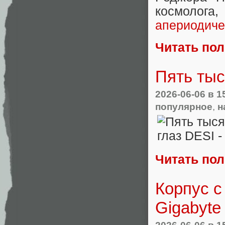
космолога
апериодиче
Читать по
Пять тыс
2026-06-06
в 1
популярное
,
н
Читать по
Корпус с
Gigabyte 