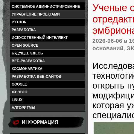
Ученые с
СИСТЕМНОЕ АДМИНИСТРИРОВАНИЕ
УПРАВЛЕНИЕ ПРОЕКТАМИ
отредакт
PYTHON
эмбрион
РАЗРАБОТКА
ИСКУССТВЕННЫЙ ИНТЕЛЛЕКТ
2026-06-06
в 1
OPEN SOURCE
оснований
,
Э
БУДУЩЕЕ ЗДЕСЬ
ВЕБ-РАЗРАБОТКА
Исследов
КОСМОНАВТИКА
технологи
РАЗРАБОТКА ВЕБ-САЙТОВ
открыть п
GOOGLE
ЖЕЛЕЗО
модифици
LINUX
которая у
АЛГОРИТМЫ
специалис
ИНФОРМАЦИЯ