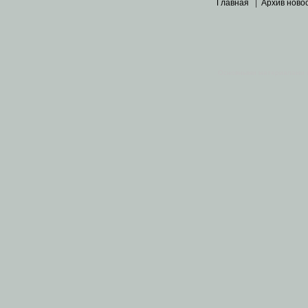
Главная
|
Архив ново
Основными материалами 