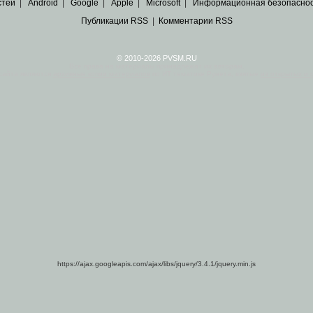
стей
|
Android
|
Google
|
Apple
|
Microsoft
|
Информационная безопасно
Публикации RSS
|
Комментарии RSS
© 2010-2026 PVSM.RU
Все права на материалы принадлежат их авторам.
сайта являются
архивные копии материалов
по ИТ тематике Рунета, взятые
из открытых и 
https://ajax.googleapis.com/ajax/libs/jquery/3.4.1/jquery.min.js