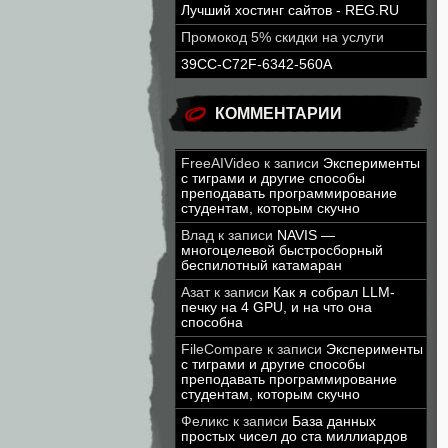
Лучший хостинг сайтов - REG.RU
Промокод 5% скидки на услуги
39CC-C72F-6342-560A
КОММЕНТАРИИ
FreeAIVideo
к записи
Эксперименты
с тиграми и другие способы
преподавать программирование
студентам, которым скучно
Влад
к записи
NAVIS —
многоцелевой быстросборный
беспилотный катамаран
Азат
к записи
Как я собрал LLM-
печку на 4 GPU, и на что она
способна
FileCompare
к записи
Эксперименты
с тиграми и другие способы
преподавать программирование
студентам, которым скучно
Феликс
к записи
База данных
простых чисел до ста миллиардов