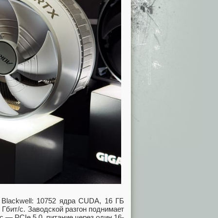
 Blackwell: 10752 ядра CUDA, 16 ГБ
Гбит/с. Заводской разгон поднимает
— PCIe 5.0, питание через один 16-