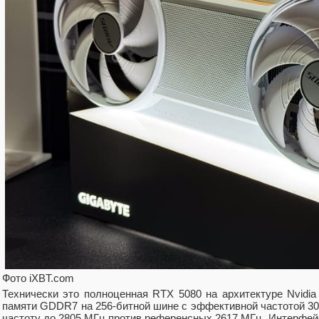
Фото iXBT.com
Технически это полноценная RTX 5080 на архитектуре Nvidia
памяти GDDR7 на 256-битной шине с эффективной частотой 30 
частоту до 2805 МГц против референсных 2617 МГц. Интерфейс 