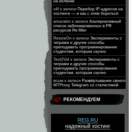
на коленке
v4f
к записи
Перебор IP-адресов на
хостинге — и как с этим бороться
amarakin
к записи
Альтернативный
список заблокированных в РФ
ресурсов Re:filter
ResizeOn
к записи
Эксперименты с
тиграми и другие способы
преподавать программирование
студентам, которым скучно
Text2Vid
к записи
Эксперименты с
тиграми и другие способы
преподавать программирование
студентам, которым скучно
всым
к записи
Развёртывание своего
MTProxy Telegram со статистикой
РЕКОМЕНДУЕМ
REG.RU
надежный хостинг