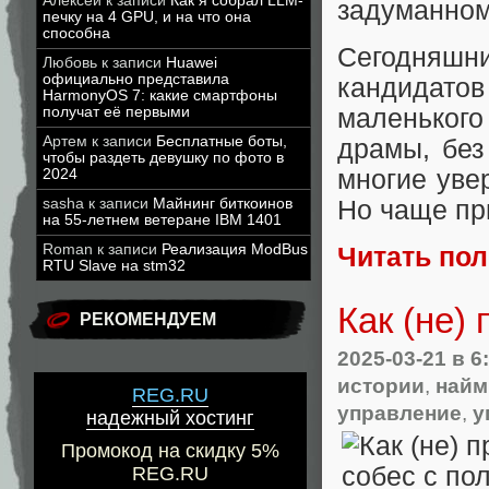
Алексей
к записи
Как я собрал LLM-
задуманном
печку на 4 GPU, и на что она
способна
Сегодняшни
Любовь
к записи
Huawei
официально представила
кандидатов 
HarmonyOS 7: какие смартфоны
получат её первыми
маленького
Артем
к записи
Бесплатные боты,
драмы, без
чтобы раздеть девушку по фото в
многие увер
2024
sasha
к записи
Майнинг биткоинов
Но чаще пр
на 55-летнем ветеране IBM 1401
Roman
к записи
Реализация ModBus
Читать по
RTU Slave на stm32
Как (не)
РЕКОМЕНДУЕМ
2025-03-21
в 6
истории
,
найм
REG.RU
управление
,
у
надежный хостинг
Промокод на скидку 5%
REG.RU