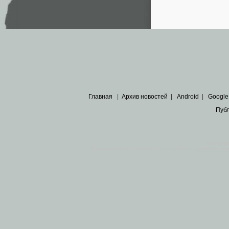
Главная
|
Архив новостей
|
Android
|
Google
Пуб
Все пра
Основными материалами сайта являются
архивные ко