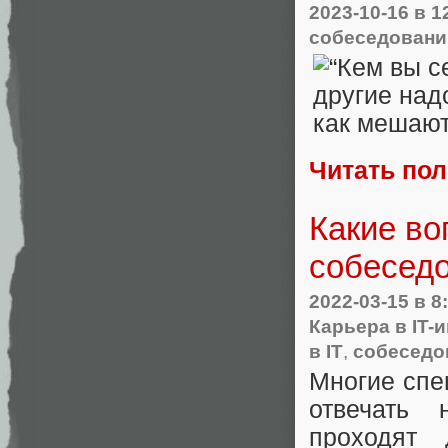
2023-10-16
в 1
собеседовани
Читать по
Какие во
собесед
2022-03-15
в 8
Карьера в IT-
в IT
,
собеседо
Многие спе
отвечать 
проходят 