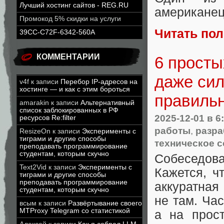
Лучший хостинг сайтов - REG.RU
американец,
Промокод 5% скидки на услуги
Читать по
39CC-C72F-6342-560A
КОММЕНТАРИИ
6 просты
даже сил
v4f
к записи
Перебор IP-адресов на
хостинге — и как с этим бороться
правильн
amarakin
к записи
Альтернативный
список заблокированных в РФ
2025-12-01
в 6
ресурсов Re:filter
работы
,
разра
ResizeOn
к записи
Эксперименты с
тиграми и другие способы
техническое 
преподавать программирование
студентам, которым скучно
Собеседов
Text2Vid
к записи
Эксперименты с
Кажется, ч
тиграми и другие способы
преподавать программирование
аккуратная
студентам, которым скучно
не там. Ча
всым
к записи
Развёртывание своего
MTProxy Telegram со статистикой
а на прос