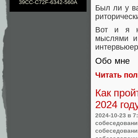
39CC-C72F-6342-560A
Был ли у в
риторическ
Вот и я н
мыслями и
интервьюер
Обо мне
Читать по
Как прой
2024 год
2024-10-23
в 7
собеседовани
собеседовани