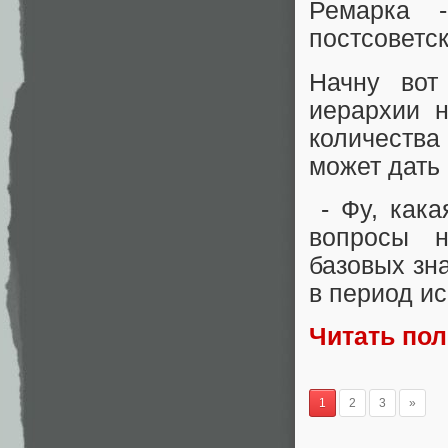
Ремарка 
постсоветс
Начну вот 
иерархии 
количества
может дать
- Фу, кака
вопросы н
базовых зн
в период ис
Читать по
1
2
3
»