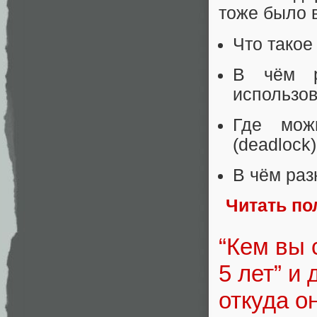
тоже было 
Что тако
В чём р
использов
Где мож
(deadlock
В чём раз
Читать по
“Кем вы 
5 лет” и
откуда о