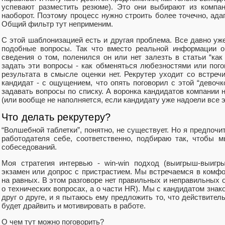
успевают разместить резюме). Это они выбирают из компан
наоборот. Поэтому процесс нужно строить более точечно, адап
Общий фильтр тут неприменим.
С этой шаблонизацией есть и другая проблема. Все давно уже 
подобные вопросы. Так что вместо реальной информации о
сведения о том, поленился он или нет залезть в статьи “как
задать эти вопросы - как обменяться любезностями или пого
результата в смысле оценки нет. Рекрутер уходит со встреч
кандидат - с ощущением, что опять поговорил с этой “девочко
задавать вопросы по списку. А воронка кандидатов компании
(или вообще не наполняется, если кандидату уже надоели все
Что делать рекрутеру?
“Волшебной таблетки”, понятно, не существует. Но я предпочи
работодателя себе, соответственно, подбираю так, чтобы 
собеседований.
Моя стратегия интервью - win-win подход (выигрыш-выигр
экзамен или допрос с пристрастием. Мы встречаемся в комфо
на равных. В этом разговоре нет правильных и неправильных о
о технических вопросах, а о части HR). Мы с кандидатом зн
друг о друге, и я пытаюсь ему предложить то, что действител
будет драйвить и мотивировать в работе.
О чем тут можно поговорить?