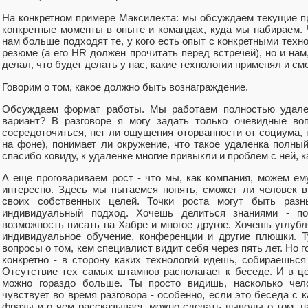
На конкретном примере Максилекта: мы обсуждаем текущие пр
конкретные моменты в опыте и командах, куда мы набираем. 
нам больше подходят те, у кого есть опыт с конкретными тех
резюме (а его HR должен прочитать перед встречей), но и нам
делал, что будет делать у нас, какие технологии применял и см
Говорим о том, какое должно быть вознаграждение.
Обсуждаем формат работы. Мы работаем полностью удален
вариант? В разговоре я могу задать только очевидные во
сосредоточиться, нет ли ощущения оторванности от социума,
на фоне), понимает ли окружение, что такое удаленка полны
спасибо ковиду, к удаленке многие привыкли и проблем с ней, к
А еще проговариваем рост - что мы, как компания, можем ем
интересно. Здесь мы пытаемся понять, сможет ли человек в
своих собственных целей. Точки роста могут быть разн
индивидуальный подход. Хочешь делиться знаниями - по
возможность писать на Хабре и многое другое. Хочешь углубля
индивидуальное обучение, конференции и другие плюшки. Т
вопросы о том, кем специалист видит себя через пять лет. Но
конкретно - в сторону каких технологий идешь, собираешься
Отсутствие тех самых штампов располагает к беседе. И в це
можно гораздо больше. Ты просто видишь, насколько чел
чувствует во время разговора - особенно, если это беседа с к
фразы и о чем рассказывает, можно сделать выводы о том, н