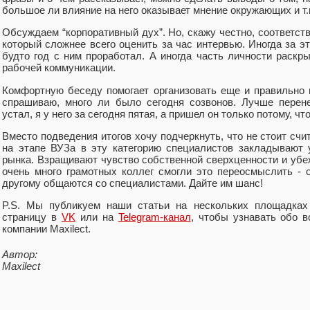
большое ли влияние на него оказывает мнение окружающих и т.
Обсуждаем “корпоративный дух”. Но, скажу честно, соответств
который сложнее всего оценить за час интервью. Иногда за эт
будто год с ним проработал. А иногда часть личности раскр
рабочей коммуникации.
Комфортную беседу помогает организовать еще и правильно
спрашиваю, много ли было сегодня созвонов. Лучше перене
устал, я у него за сегодня пятая, а пришел он только потому, ч
Вместо подведения итогов хочу подчеркнуть, что не стоит счи
на этапе ВУЗа в эту категорию специалистов закладывают 
рынка. Взращивают чувство собственной сверхценности и убе
очень много грамотных коллег смогли это переосмыслить - 
другому общаются со специалистами. Дайте им шанс!
P.S. Мы публикуем наши статьи на нескольких площадках
страницу в
VK
или на
Telegram-канал
, чтобы узнавать обо в
компании Maxilect.
Автор:
Maxilect