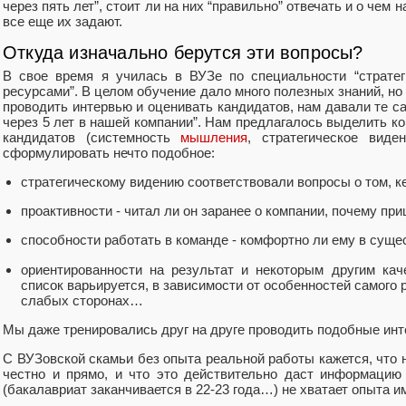
через пять лет”, стоит ли на них “правильно” отвечать и о чем
все еще их задают.
Откуда изначально берутся эти вопросы?
В свое время я училась в ВУЗе по специальности “стратег
ресурсами”. В целом обучение дало много полезных знаний, но 
проводить интервью и оценивать кандидатов, нам давали те са
через 5 лет в нашей компании”. Нам предлагалось выделить к
кандидатов (системность
мышления
, стратегическое виде
сформулировать нечто подобное:
стратегическому видению соответствовали вопросы о том, ке
проактивности - читал ли он заранее о компании, почему пр
способности работать в команде - комфортно ли ему в сущ
ориентированности на результат и некоторым другим кач
список варьируется, в зависимости от особенностей самого 
слабых сторонах…
Мы даже тренировались друг на друге проводить подобные инт
С ВУЗовской скамьи без опыта реальной работы кажется, что н
честно и прямо, и что это действительно даст информацию
(бакалавриат заканчивается в 22-23 года…) не хватает опыта и