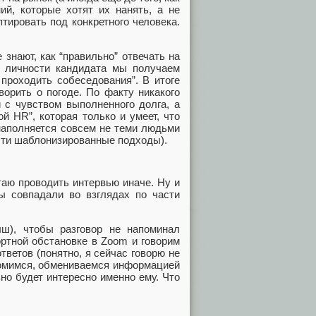
ий, которые хотят их нанять, а не
тировать под конкретного человека.
знают, как “правильно” отвечать на
 личности кандидата мы получаем
 проходить собеседования”. В итоге
ворить о погоде. По факту никакого
и с чувством выполненного долга, а
й HR”, которая только и умеет, что
 наполняется совсем не теми людьми
 эти шаблонизированные подходы).
таю проводить интервью иначе. Ну и
мы совпадали во взглядах по части
ыш), чтобы разговор не напоминал
ртной обстановке в Zoom и говорим
тветов (понятно, я сейчас говорю не
акомимся, обмениваемся информацией
ьно будет интересно именно ему. Что