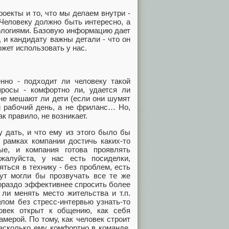
оекты и то, что мы делаем внутри -
Человеку должно быть интересно, а
нологиями. Базовую информацию дает
, и кандидату важны детали - что он
ожет использовать у нас.
но - подходит ли человеку такой
просы - комфортно ли, удается ли
 не мешают ли дети (если они шумят
й рабочий день, а не фриланс… Но,
ак правило, не возникает.
у дать, и что ему из этого было бы
 рамках компании достичь каких-то
ые, и компания готова проявлять
жалуйста, у нас есть посиделки,
ться в технику - без проблем, есть
ут могли бы прозвучать все те же
 гораздо эффективнее спросить более
 ли менять место жительства и т.п.
лом без стресс-интервью узнать-то
овек открыт к общению, как себя
амерой. По тому, как человек строит
асколько ему комфортно в команде,