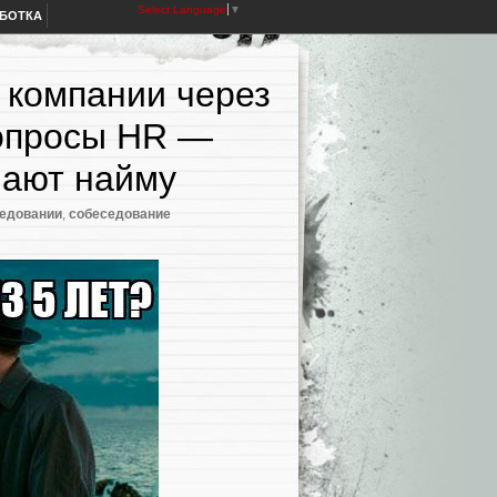
Select Language
▼
АБОТКА
 компании через
вопросы HR —
шают найму
седовании
,
собеседование