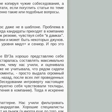
не копируя чужие собеседования, а
ати, если погуглить статьи по теме
енно такие или подобные вопросы.
рос даже не в шаблоне. Проблема в
огда кандидаты приходят в компанию
к резюме, чувствуя себя “в дамках”.
вки и может быть некоторых джунов.
 уровня мидл+ и сениор. И про это
ле ВУЗа хорошо представляю себе
 старалась составлять максимально
ем, чему нас учили, и оценивала
же не учитывала, что рядом сидели
оменты, - просто выдала огромный
 назад, после всех лет проведенных
обеседовании интроверту настоящее
неуютно себя чувствовали техлиды,
ения в компании). Тогда я искренне
паттерне. Нас учили фильтровать
андидатам. Хорошие специалисты
на рынок (а иногда еще до того, как