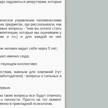
 надо задуматься рекрутерам, которые
ическое управление человеческими
на предметах, где рассказывали, как
мые вопросы - “кем вы хотите стать
омпетенции, которые мы оцениваем у
ние и т.п.) и для каждой из них
м человек видит себя через 5 лет;
ишел именно сюда;
ествующем коллективе;
ествам, важным для компаний (тут
работодателя) - вопросы о сильных и
ервью.
а такие вопросы все будут отвечать
 о личности. Просто на тот момент
менно в прикладной психологии.