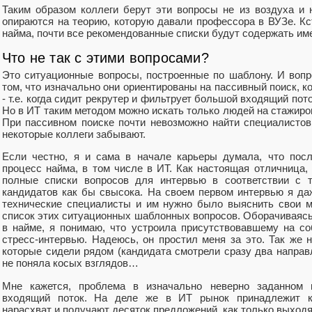
Таким образом коллеги берут эти вопросы не из воздуха и 
опираются на теорию, которую давали профессора в ВУЗе. Кст
найма, почти все рекомендованные списки будут содержать им
Что не так с этими вопросами?
Это ситуационные вопросы, построенные по шаблону. И воп
том, что изначально они ориентированы на пассивный поиск, к
- т.е. когда сидит рекрутер и фильтрует большой входящий пото
Но в ИТ таким методом можно искать только людей на стажиро
При пассивном поиске почти невозможно найти специалистов
некоторые коллеги забывают.
Если честно, я и сама в начале карьеры думала, что пос
процесс найма, в том числе в ИТ. Как настоящая отличница,
полные списки вопросов для интервью в соответствии с т
кандидатов как бы свысока. На своем первом интервью я да
технические специалисты и им нужно было выяснить свои м
список этих ситуационных шаблонных вопросов. Оборачиваясь
в найме, я понимаю, что устроила присутствовавшему на с
стресс-интервью. Надеюсь, он простил меня за это. Так же 
которые сидели рядом (кандидата смотрели сразу два направл
не поняла косых взглядов…
Мне кажется, проблема в изначально неверно заданном 
входящий поток. На деле же в ИТ рынок принадлежит к
нарасхват и получают десяток предложений, как только выходят 