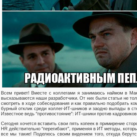
Всем привет! Вместе с коллегами я занимаюсь наймом в Ма
высказываются наши разработчики. От них были статьи не тольк
смотреть в ходе собеседования и как правильно подобрать к
бурный отклик среди коллег-ИТ-шников и заодно выпады в ст
Известное ведь “противостояние”: ИТ-шники против кадровиков
Сегодня хочется вставить свои пять копеек в примирение стор
HR действительно “перегибают”, применяя в ИТ методы, которы
все мы такие! Поделюсь своим видением того, откуда берут