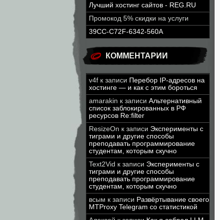
Лучший хостинг сайтов - REG.RU
Промокод 5% скидки на услуги
39CC-C72F-6342-560A
КОММЕНТАРИИ
v4f
к записи
Перебор IP-адресов на
хостинге — и как с этим бороться
amarakin
к записи
Альтернативный
список заблокированных в РФ
ресурсов Re:filter
ResizeOn
к записи
Эксперименты с
тиграми и другие способы
преподавать программирование
студентам, которым скучно
Text2Vid
к записи
Эксперименты с
тиграми и другие способы
преподавать программирование
студентам, которым скучно
всым
к записи
Развёртывание своего
MTProxy Telegram со статистикой