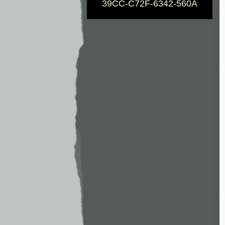
39CC-C72F-6342-560A