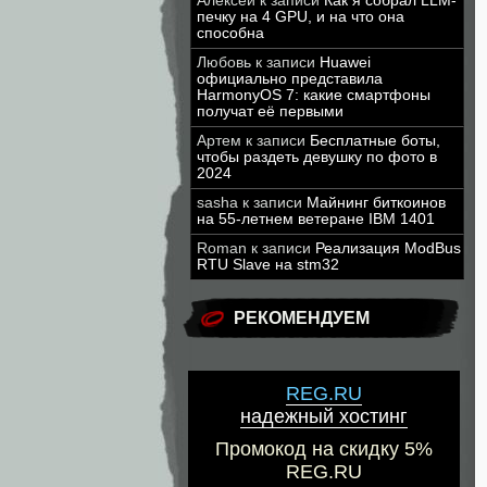
Алексей
к записи
Как я собрал LLM-
печку на 4 GPU, и на что она
способна
Любовь
к записи
Huawei
официально представила
HarmonyOS 7: какие смартфоны
получат её первыми
Артем
к записи
Бесплатные боты,
чтобы раздеть девушку по фото в
2024
sasha
к записи
Майнинг биткоинов
на 55-летнем ветеране IBM 1401
Roman
к записи
Реализация ModBus
RTU Slave на stm32
РЕКОМЕНДУЕМ
REG.RU
надежный хостинг
Промокод на скидку 5%
REG.RU