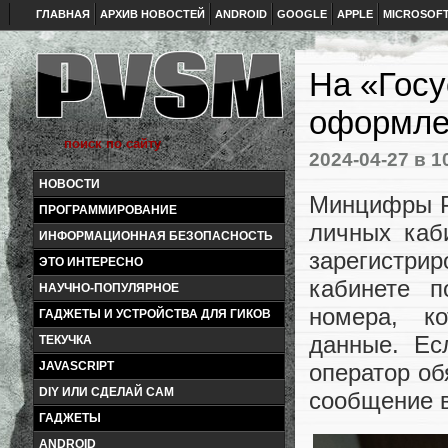
ГЛАВНАЯ
АРХИВ НОВОСТЕЙ
ANDROID
GOOGLE
APPLE
MICROSOF
На «Госу
оформлен
2024-04-27
в 1
НОВОСТИ
Минцифры Р
ПРОГРАММИРОВАНИЕ
личных каб
ИНФОРМАЦИОННАЯ БЕЗОПАСНОСТЬ
зарегистри
ЭТО ИНТЕРЕСНО
кабинете п
НАУЧНО-ПОПУЛЯРНОЕ
номера, к
ГАДЖЕТЫ И УСТРОЙСТВА ДЛЯ ГИКОВ
данные. Ес
ТЕКУЧКА
оператор об
JAVASCRIPT
DIY ИЛИ СДЕЛАЙ САМ
сообщение в
ГАДЖЕТЫ
ANDROID