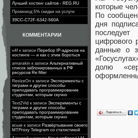
Лучший хостинг сайтов - REG.RU
которые чел
Промокод 5% скидки на услуги
По сообщен
39CC-C72F-6342-560A
дня подпис
последует 
КОММЕНТАРИИ
цифрового 
данные о з
v4f
к записи
Перебор IP-адресов на
хостинге — и как с этим бороться
«Госуслуга
amarakin
к записи
Альтернативный
долю «сер
список заблокированных в РФ
ресурсов Re:filter
оформленные
ResizeOn
к записи
Эксперименты с
тиграми и другие способы
преподавать программирование
студентам, которым скучно
Text2Vid
к записи
Эксперименты с
тиграми и другие способы
преподавать программирование
Поделиться…
студентам, которым скучно
всым
к записи
Развёртывание своего
MTProxy Telegram со статистикой