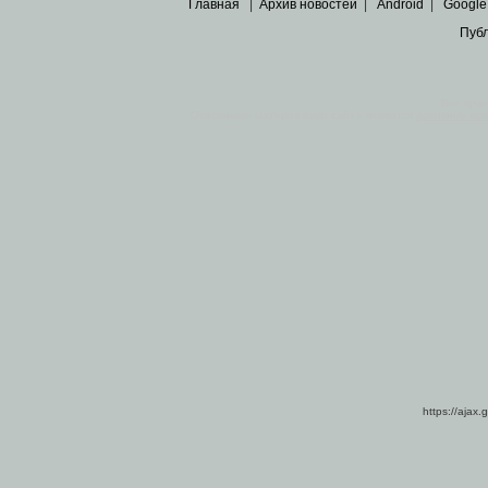
Главная
|
Архив новостей
|
Android
|
Google
Пуб
Все пра
Основными материалами сайта являются
архивные ко
https://ajax.