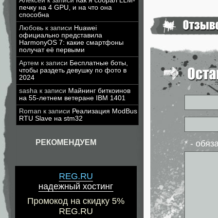
Алексей
к записи
Как я собрал LLM-
печку на 4 GPU, и на что она
способна
Любовь
к записи
Huawei
официально представила
HarmonyOS 7: какие смартфоны
получат её первыми
Артем
к записи
Бесплатные боты,
чтобы раздеть девушку по фото в
2024
sasha
к записи
Майнинг биткоинов
на 55-летнем ветеране IBM 1401
Roman
к записи
Реализация ModBus
RTU Slave на stm32
РЕКОМЕНДУЕМ
* - обя
REG.RU
надежный хостинг
Промокод на скидку 5%
REG.RU