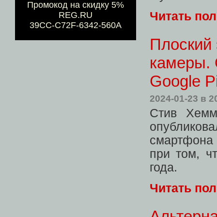
Промокод на скидку 5%
Читать по
REG.RU
39CC-C72F-6342-560A
Плоский 
камеры.
Google Pi
2024-01-23
в 2
Стив Хемм
опублико
смартфона 
при том, ч
года.
Читать по
Альтерна