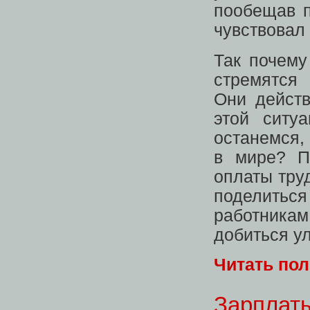
пообещав п
чувствовал
Так почему
стремятся 
Они действ
этой ситу
останемся,
в мире? П
оплаты труд
поделить
работника
добиться у
Читать по
Зарплаты