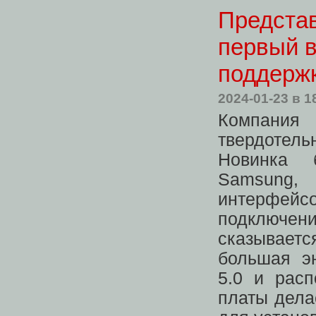
Предста
первый в
поддержк
2024-01-23
в 1
Компани
твердоте
Новинка 
Samsung,
интерфей
подключен
сказывает
большая э
5.0 и рас
платы дел