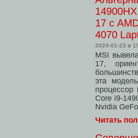
14900HX.
17 с AMD
4070 Lap
2024-01-23
в 1
MSI вывела
17, орие
большинств
эта модел
процессор 
Core i9-149
Nvidia GeFo
Читать по
Совершен