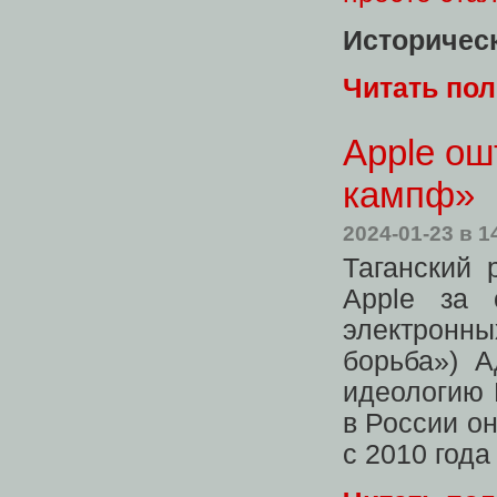
Историческ
Читать по
Apple о
кампф»
2024-01-23
в 1
Таганский
Apple за 
электронны
борьба») А
идеологию 
в России о
с 2010 год