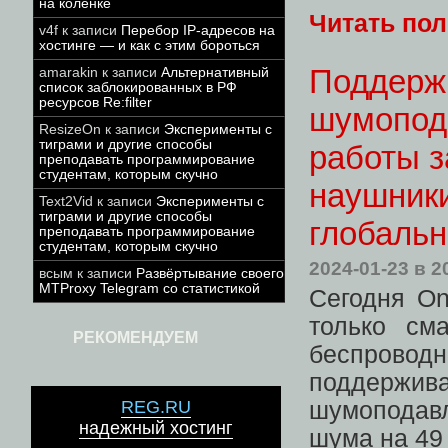
на коленке
Читать по
v4f
к записи
Перебор IP-адресов на
хостинге — и как с этим бороться
Поддержк
amarakin
к записи
Альтернативный
список заблокированных в РФ
ресурсов Re:filter
шумопода
ResizeOn
к записи
Эксперименты с
тиграми и другие способы
работы з
преподавать программирование
студентам, которым скучно
наушники
Text2Vid
к записи
Эксперименты с
тиграми и другие способы
глобальн
преподавать программирование
студентам, которым скучно
2024-01-23
в 2
всым
к записи
Развёртывание своего
MTProxy Telegram со статистикой
Сегодня On
только с
РЕКОМЕНДУЕМ
беспровод
поддержива
REG.RU
шумоподав
надежный хостинг
шума на 49