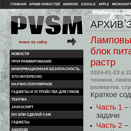
ГЛАВНАЯ
АРХИВ НОВОСТЕЙ
ANDROID
GOOGLE
APPLE
MICROSOF
АРХИВ З
Ламповый
блок пит
НОВОСТИ
растр
ПРОГРАММИРОВАНИЕ
ИНФОРМАЦИОННАЯ БЕЗОПАСНОСТЬ
2024-01-23
в 2
ЭТО ИНТЕРЕСНО
техника
,
ламп
НАУЧНО-ПОПУЛЯРНОЕ
развертка
,
ст
ГАДЖЕТЫ И УСТРОЙСТВА ДЛЯ ГИКОВ
Краткое со
ТЕКУЧКА
Часть 1
– 
JAVASCRIPT
задачи
DIY ИЛИ СДЕЛАЙ САМ
ГАДЖЕТЫ
Часть 2
– 
ANDROID