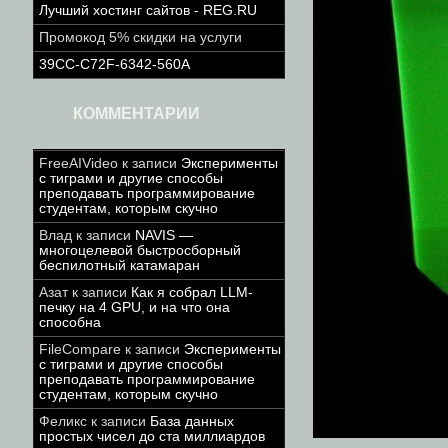
Лучший хостинг сайтов - REG.RU
Промокод 5% скидки на услуги
39CC-C72F-6342-560A
КОММЕНТАРИИ
FreeAIVideo
к записи
Эксперименты
с тиграми и другие способы
преподавать программирование
студентам, которым скучно
Влад
к записи
NAVIS —
многоцелевой быстросборный
беспилотный катамаран
Азат
к записи
Как я собрал LLM-
печку на 4 GPU, и на что она
способна
FileCompare
к записи
Эксперименты
с тиграми и другие способы
преподавать программирование
студентам, которым скучно
Феликс
к записи
База данных
простых чисел до ста миллиардов