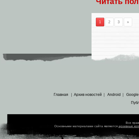
Читать по
1
2
3
»
Главная
|
Архив новостей
|
Android
|
Google
Пуб
Все пра
Основными материалами сайта являются
архивные ко