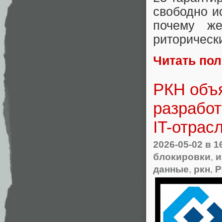
свободно и
почему ж
риторическ
Читать по
РКН объ
разработ
IT-отрас
2026-05-02
в 1
блокировки
,
и
данные
,
ркн
,
Р