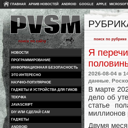
ГЛАВНАЯ
АРХИВ НОВОСТЕЙ
ANDROID
GOOGLE
APPLE
MICROSOF
РУБРИК
Я перечи
НОВОСТИ
ПРОГРАММИРОВАНИЕ
половины
ИНФОРМАЦИОННАЯ БЕЗОПАСНОСТЬ
2026-08-04
в 1
ЭТО ИНТЕРЕСНО
данные
,
Роск
НАУЧНО-ПОПУЛЯРНОЕ
В марте 20
ГАДЖЕТЫ И УСТРОЙСТВА ДЛЯ ГИКОВ
дело об ут
ТЕКУЧКА
статье пол
JAVASCRIPT
миллионов 
DIY ИЛИ СДЕЛАЙ САМ
ГАДЖЕТЫ
Двумя меся
ANDROID