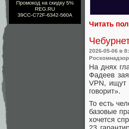
Промокод на скидку 5%
REG.RU
39CC-C72F-6342-560A
Читать по
Чебурнет
2026-05-06
в 8
Роскомнадзор
На днях гл
Фадеев зая
VPN, ищут 
говорит».
То есть че
базовые пр
хочется спр
23 гаранти