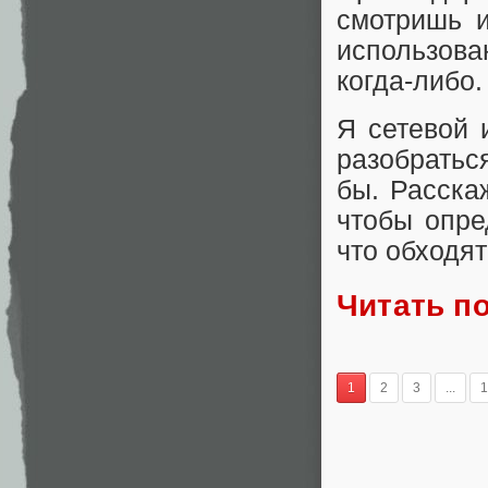
смотришь и
использован
когда-либо.
Я сетевой 
разобраться
бы. Расска
чтобы опре
что обходя
Читать п
1
2
3
...
1