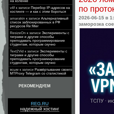
на коленке
по прото
v4f
к записи
Перебор IP-адресов на
хостинге — и как с этим бороться
2026-06-15
в 1
amarakin
к записи
Альтернативный
список заблокированных в РФ
заморозка со
ресурсов Re:filter
ResizeOn
к записи
Эксперименты с
тиграми и другие способы
преподавать программирование
студентам, которым скучно
Text2Vid
к записи
Эксперименты с
тиграми и другие способы
преподавать программирование
студентам, которым скучно
всым
к записи
Развёртывание своего
MTProxy Telegram со статистикой
РЕКОМЕНДУЕМ
REG.RU
надежный хостинг