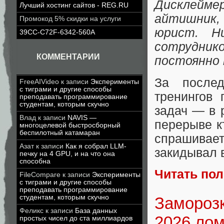
Дисклейме
Лучший хостинг сайтов - REG.RU
айтишник, 
Промокод 5% скидки на услуги
юрист. Н
39CC-C72F-6342-560A
сотрудни
КОММЕНТАРИИ
постоянно 
За после
FreeAIVideo
к записи
Эксперименты
с тиграми и другие способы
тренингов
преподавать программирование
студентам, которым скучно
задач — в 
Влад
к записи
NAVIS —
перерыве к
многоцелевой быстросборный
беспилотный катамаран
спрашивае
Азат
к записи
Как я собрал LLM-
закидывал 
печку на 4 GPU, и на что она
способна
Читать по
FileCompare
к записи
Эксперименты
с тиграми и другие способы
преподавать программирование
студентам, которым скучно
Заморозк
Феликс
к записи
База данных
2026 лом
простых чисел до ста миллиардов