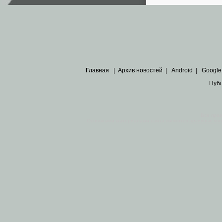
Главная
|
Архив новостей
|
Android
|
Google
Пуб
Все пра
Основными материалами сайта являются
архивные ко