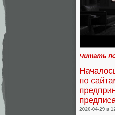
Читать п
Началось
по сайта
предпри
предпис
2026-04-29
в 1