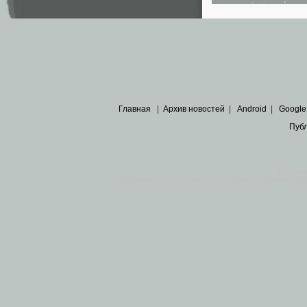
Главная
|
Архив новостей
|
Android
|
Google
Пуб
Все пра
Основными материалами сайта являются
архивные ко