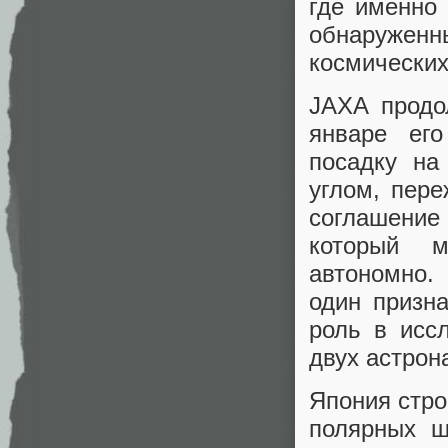
где именно
обнаруженн
космических
JAXA продо
январе ег
посадку на
углом, пер
соглашение
который м
автономно.
один призн
роль в исс
двух астрон
Япония стро
полярных ш