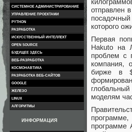
килограммов
СИСТЕМНОЕ АДМИНИСТРИРОВАНИЕ
отправлен 
УПРАВЛЕНИЕ ПРОЕКТАМИ
посадочный
PYTHON
которого ожи
РАЗРАБОТКА
ИСКУССТВЕННЫЙ ИНТЕЛЛЕКТ
Первая поп
OPEN SOURCE
Hakuto на 
БУДУЩЕЕ ЗДЕСЬ
проблем с 
ВЕБ-РАЗРАБОТКА
компания, 
КОСМОНАВТИКА
бирже в $
РАЗРАБОТКА ВЕБ-САЙТОВ
формирован
GOOGLE
глобальны
ЖЕЛЕЗО
моделям час
LINUX
АЛГОРИТМЫ
Правительс
программе,
ИНФОРМАЦИЯ
программе A