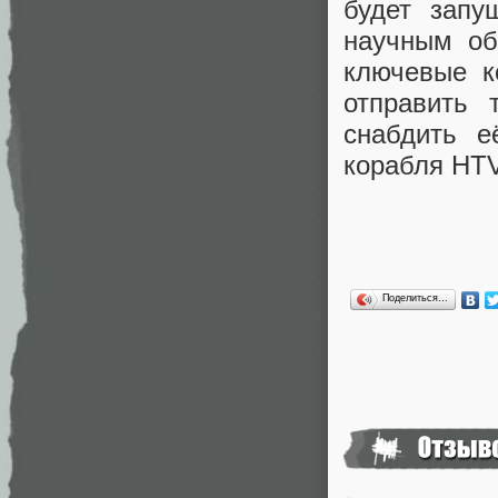
будет зап
научным об
ключевые к
отправить 
снабдить е
корабля HT
Поделиться…