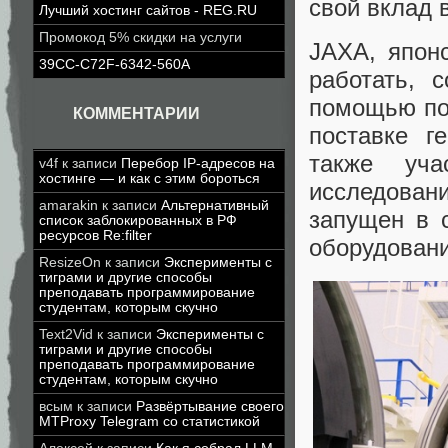
свой вклад 
Лучший хостинг сайтов - REG.RU
Промокод 5% скидки на услуги
JAXA, японс
39CC-C72F-6342-560A
работать, 
помощью по
КОММЕНТАРИИ
поставке г
также уч
v4f
к записи
Перебор IP-адресов на
хостинге — и как с этим бороться
исследован
amarakin
к записи
Альтернативный
запущен в 
список заблокированных в РФ
ресурсов Re:filter
оборудовани
ResizeOn
к записи
Эксперименты с
тиграми и другие способы
преподавать программирование
студентам, которым скучно
Text2Vid
к записи
Эксперименты с
тиграми и другие способы
преподавать программирование
студентам, которым скучно
всым
к записи
Развёртывание своего
MTProxy Telegram со статистикой