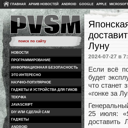
ГЛАВНАЯ
АРХИВ НОВОСТЕЙ
ANDROID
GOOGLE
APPLE
MICROSOF
Японская
доставит
Луну
НОВОСТИ
2024-07-27
в 7
ПРОГРАММИРОВАНИЕ
Если всё п
ИНФОРМАЦИОННАЯ БЕЗОПАСНОСТЬ
ЭТО ИНТЕРЕСНО
будет экспл
НАУЧНО-ПОПУЛЯРНОЕ
что станет 
ГАДЖЕТЫ И УСТРОЙСТВА ДЛЯ ГИКОВ
«гонке за Лу
ТЕКУЧКА
Генеральны
JAVASCRIPT
25 июля: «
DIY ИЛИ СДЕЛАЙ САМ
ГАДЖЕТЫ
доставить 
ANDROID