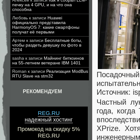
Алексей
к записи
Как я собрал LLM-
печку на 4 GPU, и на что она
способна
Любовь
к записи
Huawei
официально представила
HarmonyOS 7: какие смартфоны
получат её первыми
Артем
к записи
Бесплатные боты,
чтобы раздеть девушку по фото в
2024
sasha
к записи
Майнинг биткоинов
на 55-летнем ветеране IBM 1401
Roman
к записи
Реализация ModBus
Посадочный 
RTU Slave на stm32
испытательн
Источник: is
РЕКОМЕНДУЕМ
Частный лу
года, когда
REG.RU
впоследств
надежный хостинг
XPrize. Хот
Промокод на скидку 5%
REG.RU
инженерным