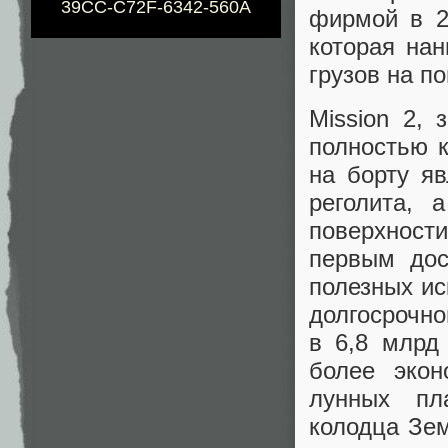
39CC-C72F-6342-560A
фирмой в 2
которая на
грузов на п
Mission 2, 
полностью 
на борту я
реголита, 
поверхности
первым дос
полезных ис
долгосрочно
в 6,8 млрд
более экон
лунных пл
колодца Зем