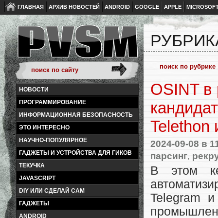
ГЛАВНАЯ
АРХИВ НОВОСТЕЙ
ANDROID
GOOGLE
APPLE
MICROSOF
РУБРИК
OSINT в 
НОВОСТИ
ПРОГРАММИРОВАНИЕ
кандидат
ИНФОРМАЦИОННАЯ БЕЗОПАСНОСТЬ
Telethon
ЭТО ИНТЕРЕСНО
НАУЧНО-ПОПУЛЯРНОЕ
2024-09-08
в 1
ГАДЖЕТЫ И УСТРОЙСТВА ДЛЯ ГИКОВ
парсинг
,
рекр
ТЕКУЧКА
В этом ке
JAVASCRIPT
автоматиз
DIY ИЛИ СДЕЛАЙ САМ
Telegram и
ГАДЖЕТЫ
промышлен
ANDROID