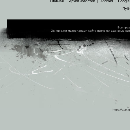
Главная
|
Архив новостей
|
Android
|
Google
Пуб
Все пра
Основными материалами сайта являются
архивные ко
https://ajax.