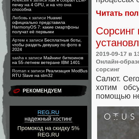
Алексей
к записи
Как я собрал LLM-
печку на 4 GPU, и на что она
способна
Читать по
Любовь
к записи
Huawei
официально представила
HarmonyOS 7: какие смартфоны
Сорсинг 
получат её первыми
установл
Артем
к записи
Бесплатные боты,
чтобы раздеть девушку по фото в
2024
2019-09-17
в 1
sasha
к записи
Майнинг биткоинов
Онлайн-образ
на 55-летнем ветеране IBM 1401
сорсинг
Roman
к записи
Реализация ModBus
RTU Slave на stm32
Салют. Сег
хотим обс
РЕКОМЕНДУЕМ
помощью не
REG.RU
надежный хостинг
Промокод на скидку 5%
REG.RU