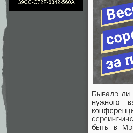
39CC-C72F-6342-560A
Бывало ли 
нужного 
конференц
сорсинг-ин
быть в Мо