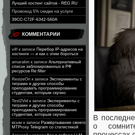
Лучший хостинг сайтов - REG.RU
Промокод 5% скидки на услуги
39CC-C72F-6342-560A
КОММЕНТАРИИ
v4f
к записи
Перебор IP-адресов на
хостинге — и как с этим бороться
amarakin
к записи
Альтернативный
список заблокированных в РФ
ресурсов Re:filter
ResizeOn
к записи
Эксперименты с
тиграми и другие способы
преподавать программирование
студентам, которым скучно
Text2Vid
к записи
Эксперименты с
тиграми и другие способы
преподавать программирование
студентам, которым скучно
В последне
всым
к записи
Развёртывание своего
о сомнит
MTProxy Telegram со статистикой
процессах о