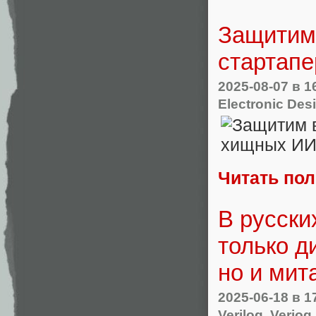
Защитим 
стартапе
2025-08-07
в 1
Electronic Des
Читать по
В русски
только д
но и ми
2025-06-18
в 1
Verilog
,
Veriog