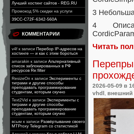
Лучший хостинг сайтов - REG.RU
3 Небольша
Промокод 5% скидки на услуги
39CC-C72F-6342-560A
4 Описа
CordicPara
КОММЕНТАРИИ
Читать по
v4f
к записи
Перебор IP-адресов на
хостинге — и как с этим бороться
Перепрыг
amarakin
к записи
Альтернативный
список заблокированных в РФ
ресурсов Re:filter
прохожд
ResizeOn
к записи
Эксперименты с
тиграми и другие способы
2026-05-09
в 1
преподавать программирование
студентам, которым скучно
vhdl
,
внешний
Text2Vid
к записи
Эксперименты с
тиграми и другие способы
преподавать программирование
студентам, которым скучно
всым
к записи
Развёртывание своего
MTProxy Telegram со статистикой