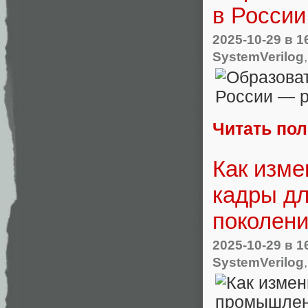
в Росси
2025-10-29
в 1
SystemVerilog
Читать по
Как изме
кадры д
поколени
2025-10-29
в 1
SystemVerilog