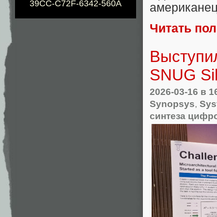
39CC-C72F-6342-560A
американец,
Читать по
Выступил
SNUG Sil
2026-03-16
в 1
Synopsys
,
Sys
синтеза цифр