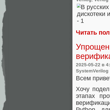
Читать по
Упрощен
верифик
2025-05-22
в 4
SystemVerilog
Всем приве
Хочу подел
этапах пр
верификаци
Python дл