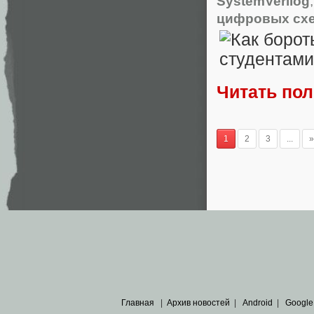
SystemVerilog
цифровых сх
Читать по
1
2
3
...
»
Главная
|
Архив новостей
|
Android
|
Google