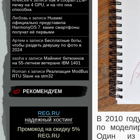
Алексей
к записи
Как я собрал LLM-
печку на 4 GPU, и на что она
способна
Любовь
к записи
Huawei
официально представила
HarmonyOS 7: какие смартфоны
получат её первыми
Артем
к записи
Бесплатные боты,
чтобы раздеть девушку по фото в
2024
sasha
к записи
Майнинг биткоинов
на 55-летнем ветеране IBM 1401
Roman
к записи
Реализация ModBus
RTU Slave на stm32
РЕКОМЕНДУЕМ
REG.RU
В 2010 год
надежный хостинг
по модели
Промокод на скидку 5%
Один из 
REG.RU