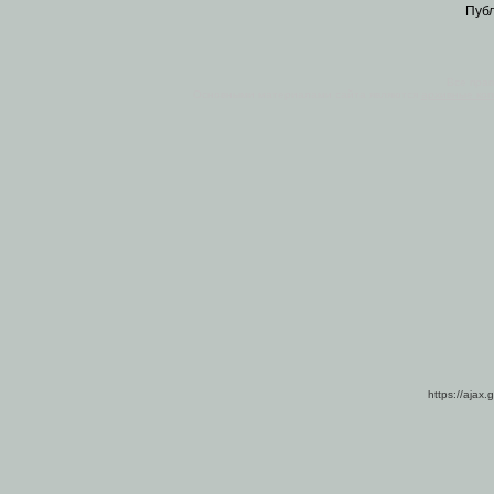
Пуб
Все пра
Основными материалами сайта являются
архивные ко
https://ajax.