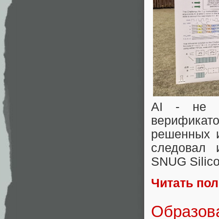
AI - не м
верификат
решенных и
следовал 
SNUG Silico
Читать по
Образов