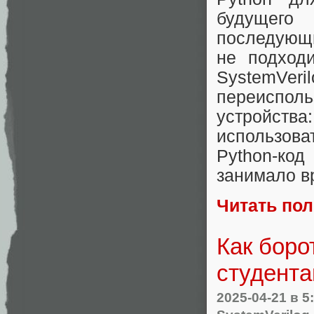
будущего 
последующи
не подход
SystemVe
переиспо
устройст
использов
Python-ко
занимало в
Читать по
Как боро
студента
2025-04-21
в 5