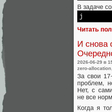
В задаче co
j
Читать по
И снова
Очередн
2026-06-29
в 1
zero-allocation
За свои 17
проблем, н
Нет, с сам
не все норм
Когда я то