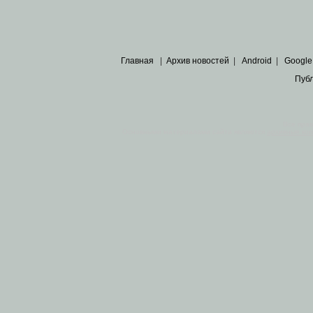
Главная
|
Архив новостей
|
Android
|
Google
Пуб
Все пра
Основными материалами сайта являются
архивные ко