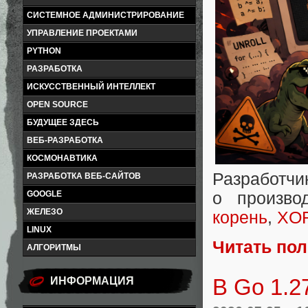
СИСТЕМНОЕ АДМИНИСТРИРОВАНИЕ
УПРАВЛЕНИЕ ПРОЕКТАМИ
PYTHON
РАЗРАБОТКА
ИСКУССТВЕННЫЙ ИНТЕЛЛЕКТ
OPEN SOURCE
БУДУЩЕЕ ЗДЕСЬ
ВЕБ-РАЗРАБОТКА
КОСМОНАВТИКА
Разработч
РАЗРАБОТКА ВЕБ-САЙТОВ
GOOGLE
о произво
ЖЕЛЕЗО
корень
,
XOR
LINUX
Читать по
АЛГОРИТМЫ
В Go 1.2
ИНФОРМАЦИЯ