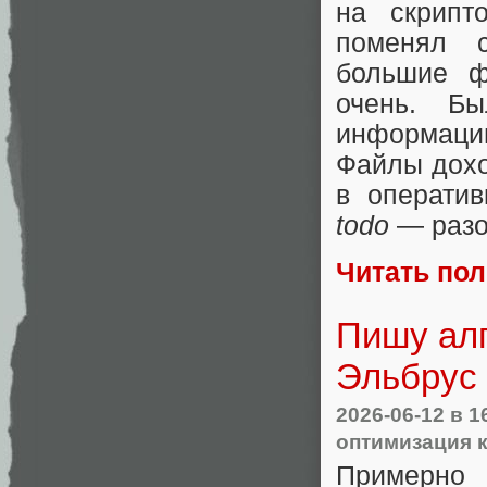
на скрипт
поменял с
большие ф
очень. Б
информаци
Файлы дохо
в оператив
todo
— разоб
Читать по
Пишу алг
Эльбрус
2026-06-12
в 1
оптимизация 
Примерн