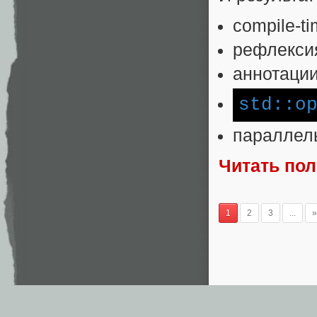
compile-t
рефлекси
аннотаци
std:
:o
параллел
Читать по
1
2
3
...
»