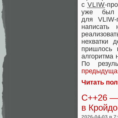
с
VLIW
‑пр
уже был 
для VLIW‑
написать 
реализова
нехватки 
пришлось н
алгоритма 
По резул
предыдущая
Читать по
С++26 — 
в Кройдо
2026-04-03
в 7