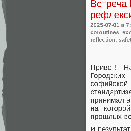
Встреча 
рефлекс
2025-07-01
в 7
coroutines
,
ex
reflection
,
safe
Привет! Н
Городских
софийско
стандартиз
принимал а
на которо
прошлых вс
И результа