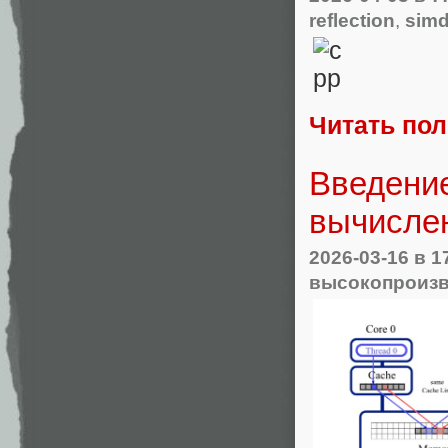
reflection
,
sim
Читать по
Введени
вычисле
2026-03-16
в 1
высокопроиз