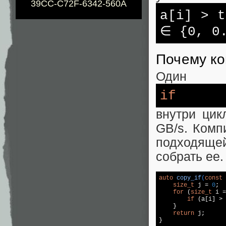
39CC-C72F-6342-560A
a[i] > t
∈ {0, 0
Почему ко
Один
if
внутри цик
GB/s. Комп
подходяще
собрать ее.
auto
copy_if
(
const
size_t
 j = 
0
;

for
 (
size_t
 i =
if
 (a[i] > 
    }

return
 j;
