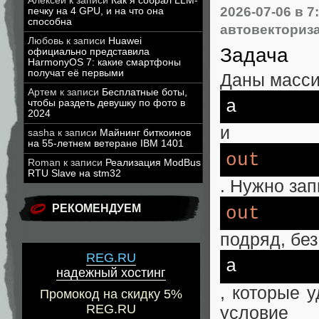
Алексей
к записи
Как я собрал LLM-
2026-07-06
в 7
печку на 4 GPU, и на что она
способна
автовекториз
Любовь
к записи
Huawei
Задача
официально представила
HarmonyOS 7: какие смартфоны
получат её первыми
Даны масс
Артем
к записи
Бесплатные боты,
a
чтобы раздеть девушку по фото в
2024
и
sasha
к записи
Майнинг биткоинов
на 55-летнем ветеране IBM 1401
out
Roman
к записи
Реализация ModBus
RTU Slave на stm32
. Нужно зап
РЕКОМЕНДУЕМ
out
подряд, без
REG.RU
a
надежный хостинг
, которые 
Промокод на скидку 5%
REG.RU
условие