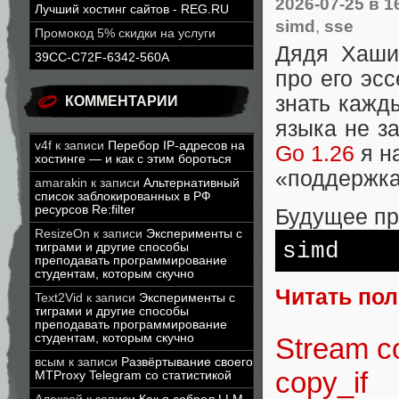
2026-07-25
в 1
Лучший хостинг сайтов - REG.RU
simd
,
sse
Промокод 5% скидки на услуги
Дядя Хашим
39CC-C72F-6342-560A
про его эс
знать кажды
КОММЕНТАРИИ
языка не з
v4f
к записи
Перебор IP-адресов на
Go 1.26
я н
хостинге — и как с этим бороться
«поддержка
amarakin
к записи
Альтернативный
список заблокированных в РФ
ресурсов Re:filter
Будущее пр
ResizeOn
к записи
Эксперименты с
simd
тиграми и другие способы
преподавать программирование
студентам, которым скучно
Читать по
Text2Vid
к записи
Эксперименты с
тиграми и другие способы
преподавать программирование
студентам, которым скучно
Stream c
всым
к записи
Развёртывание своего
copy_if
MTProxy Telegram со статистикой