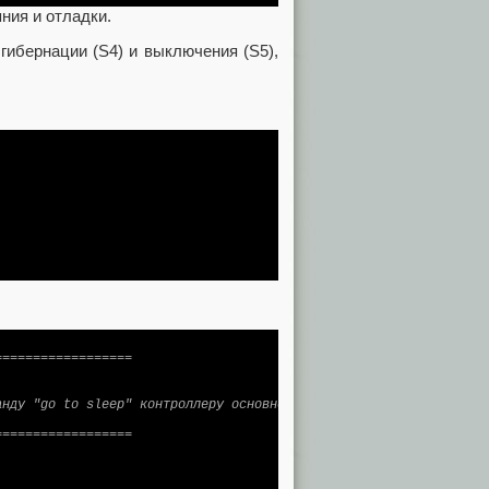
ния и отладки.
ибернации (S4) и выключения (S5),
=================

нду "go to sleep" контроллеру основного питания

=================
