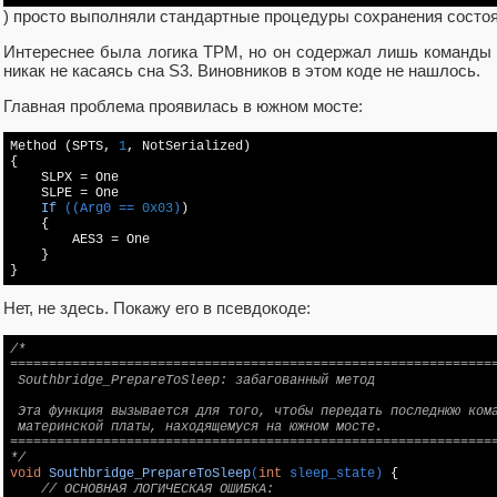
) просто выполняли стандартные процедуры сохранения состоя
Интереснее была логика TPM, но он содержал лишь команды г
никак не касаясь сна S3. Виновников в этом коде не нашлось.
Главная проблема проявилась в южном мосте:
Method (SPTS, 
1
, NotSerialized)

{

    SLPX = One

    SLPE = 
One

If
((Arg0 == 
0x03
)
)

{

        AES3 = One

    }

}
Нет, не здесь. Покажу его в псевдокоде:
/*

===============================================================
 Southbridge_PrepareToSleep: забагованный метод

 Эта функция вызывается для того, чтобы передать последнюю кома
 материнской платы, находящемуся на южном мосте.

===============================================================
*/
void
Southbridge_PrepareToSleep
(
int
 sleep_state)
{

// ОСНОВНАЯ ЛОГИЧЕСКАЯ ОШИБКА: