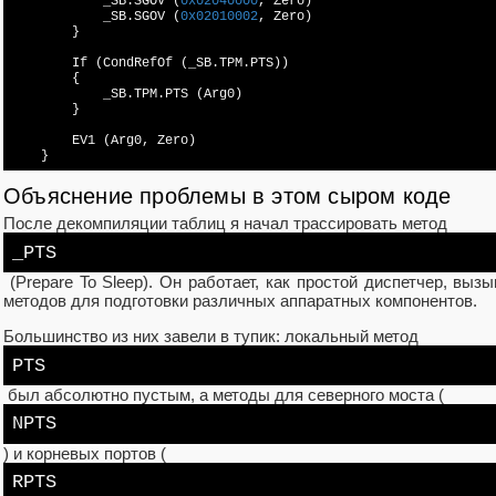
            _SB.SGOV (
0x02040000
, Zero)

            _SB.SGOV (
0x02010002
, Zero)

        }

        If (CondRefOf (_SB.TPM.PTS))

        {

            _SB.TPM.PTS (Arg0)

        }

        EV1 (Arg0, Zero)

    }
Объяснение проблемы в этом сыром коде
После декомпиляции таблиц я начал трассировать метод
_PTS
(Prepare To Sleep). Он работает, как простой диспетчер, вы
методов для подготовки различных аппаратных компонентов.
Большинство из них завели в тупик: локальный метод
PTS
был абсолютно пустым, а методы для северного моста (
NPTS
) и корневых портов (
RPTS