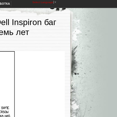
Select Language
▼
АБОТКА
ll Inspiron баг
емь лет