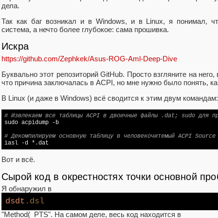
дела.
Так как баг возникал и в Windows, и в Linux, я понимал, 
система, а нечто более глубокое: сама прошивка.
Искра
https://github.com/Zephkek/Asus-ROG-Aml-Deep-Dive
Буквально этот репозиторий GitHub. Просто взгляните на него, 
что причина заключалась в ACPI, но мне нужно было понять, ка
В Linux (и даже в Windows) всё сводится к этим двум командам:
# Извлекаем все таблицы ACPI в двоичные файлы .dat; sudo для п

sudo acpidump -b

# Декомпилируем основную таблицу в человекочитемый ACPI Source

iasl -d *.dat
Вот и всё.
Сырой код в окрестностях точки основной пр
Я обнаружил в
dsdt
.dsl
"Method(_PTS". На самом деле, весь код находится в