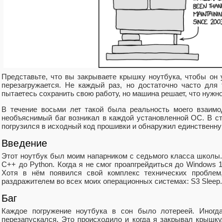
Представьте, что вы закрываете крышку ноутбука, чтобы он 
перезагружается. Не каждый раз, но достаточно часто для
пытаетесь сохранить свою работу, но машина решает, что нужно
В течение восьми лет такой была реальность моего взаимоде
необъяснимый баг возникал в каждой установленной ОС. В ст
погрузился в исходный код прошивки и обнаружил единственну
Введение
Этот ноутбук был моим напарником с седьмого класса школы.
C++ до Python. Когда я не смог проапгрейдиться до Windows 1
Хотя в нём появился свой комплекс технических проблем
раздражителем во всех моих операционных системах: S3 Sleep.
Баг
Каждое погружение ноутбука в сон было лотереей. Иногд
перезапускался. Это происходило и когда я закрывал крышку,