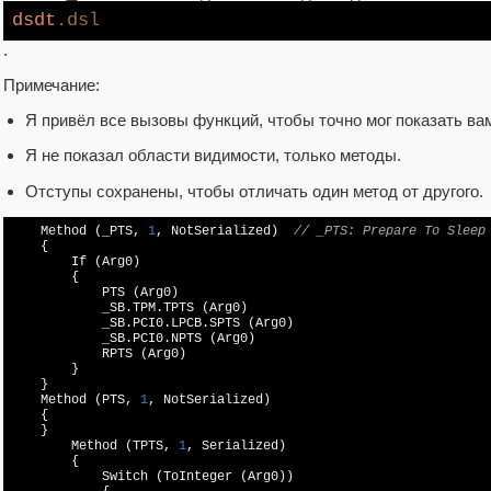
dsdt
.dsl
.
Примечание:
Я привёл все вызовы функций, чтобы точно мог показать ва
Я не показал области видимости, только методы.
Отступы сохранены, чтобы отличать один метод от другого.
    Method (_PTS, 
1
, NotSerialized)  
// _PTS: Prepare To Sleep
    {

        If (Arg0)

        {

            PTS (Arg0)

            _SB.TPM.TPTS (Arg0)

            _SB.PCI0.LPCB.SPTS (Arg0)

            _SB.PCI0.NPTS (Arg0)

            RPTS (Arg0)

        }

    }

    Method (PTS, 
1
, NotSerialized)

    {

    }

        Method (TPTS, 
1
, Serialized)

        {

            Switch (ToInteger (Arg0))
