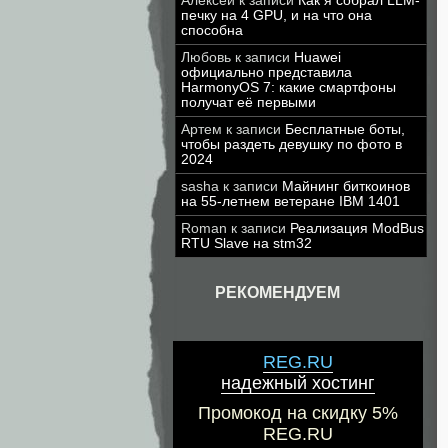
Алексей
к записи
Как я собрал LLM-
печку на 4 GPU, и на что она
способна
Любовь
к записи
Huawei
официально представила
HarmonyOS 7: какие смартфоны
получат её первыми
Артем
к записи
Бесплатные боты,
чтобы раздеть девушку по фото в
2024
sasha
к записи
Майнинг биткоинов
на 55-летнем ветеране IBM 1401
Roman
к записи
Реализация ModBus
RTU Slave на stm32
РЕКОМЕНДУЕМ
REG.RU
надежный хостинг
Промокод на скидку 5%
REG.RU