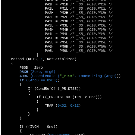
                    PALK = PMLK 
/* _SB_.PCI0.PMLK */
                    PA1H = PM1H 
/* _SB_.PCI0.PM1H */
                    PA1L = PM1L 
/* _SB_.PCI0.PM1L */
                    PA2H = PM2H 
/* _SB_.PCI0.PM2H */
                    PA2L = PM2L 
/* _SB_.PCI0.PM2L */
                    PA3H = PM3H 
/* _SB_.PCI0.PM3H */
                    PA3L = PM3L 
/* _SB_.PCI0.PM3L */
                    PA4H = PM4H 
/* _SB_.PCI0.PM4H */
                    PA4L = PM4L 
/* _SB_.PCI0.PM4L */
                    PA5H = PM5H 
/* _SB_.PCI0.PM5H */
                    PA5L = PM5L 
/* _SB_.PCI0.PM5L */
                    PA6H = PM6H 
/* _SB_.PCI0.PM6H */
                    PA6L = PM6L 
/* _SB_.PCI0.PM6L */
                }

    Method (RPTS, 
1
, NotSerialized)

    {

        P80D = 
Zero

D8XH
(Zero, Arg0)
ADBG
(Concatenate (
"_PTS="
, ToHexString (Arg0)
))

If
((Arg0 == 
0x03
)
)

{

            If (CondRefOf (_PR.DTSE))

            {

                If ((_PR.DTSE && (TCNT > One)))

                {

                    TRAP (
0x02
, 
0x1E
)

                }

            }

        }

        If ((IVCM == One))

        {
