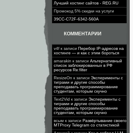
Лучший хостинг сайтов - REG.RU
Промокод 5% скидки на услуги
39CC-C72F-6342-560A
КОММЕНТАРИИ
v4f
к записи
Перебор IP-адресов на
хостинге — и как с этим бороться
amarakin
к записи
Альтернативный
список заблокированных в РФ
ресурсов Re:filter
ResizeOn
к записи
Эксперименты с
тиграми и другие способы
преподавать программирование
студентам, которым скучно
Text2Vid
к записи
Эксперименты с
тиграми и другие способы
преподавать программирование
студентам, которым скучно
всым
к записи
Развёртывание своего
MTProxy Telegram со статистикой