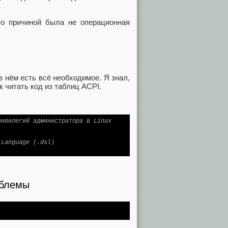
что причиной была не операционная
в нём есть всё необходимое. Я знал,
к читать код из таблиц ACPI.
ривилегий администратора в Linux
 Language (.dsl)
облемы