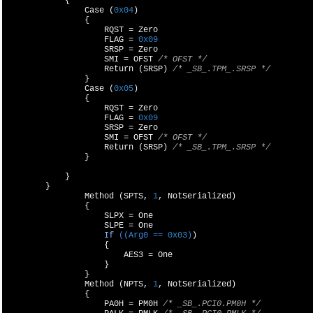
            {

                Case (
0x04
)

                {

                    RQST = Zero

                    FLAG = 
0x09
                    SRSP = Zero

                    SMI = OFST 
/* OFST */
                    Return (SRSP) 
/* _SB_.TPM_.SRSP */
                }

                Case (
0x05
)

                {

                    RQST = Zero

                    FLAG = 
0x09
                    SRSP = Zero

                    SMI = OFST 
/* OFST */
                    Return (SRSP) 
/* _SB_.TPM_.SRSP */
                }

            }

        }

                Method (SPTS, 
1
, NotSerialized)

                {

                    SLPX = One

                    SLPE = 
One

If
((Arg0 == 
0x03
)
)

{

                        AES3 = One

                    }

                }

                Method (NPTS, 
1
, NotSerialized)

                {

                    PA0H = PM0H 
/* _SB_.PCI0.PM0H */