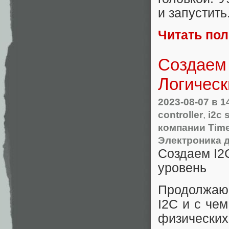
и запустить
Читать по
Создаем I
Логическ
2023-08-07
в 1
controller
,
i2c 
компании Tim
Электроника 
Создаем I2C
уровень
Продолжаю 
I2C и с чем
физических