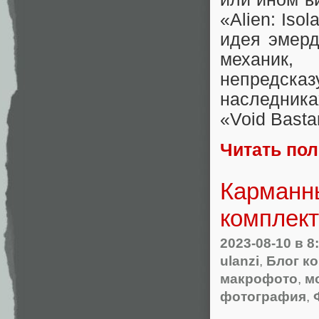
«Alien: Isol
идея эмерд
механик,
непредска
наследника
«Void Basta
Читать по
Карманн
комплект
2023-08-10
в 8
ulanzi
,
Блог к
макрофото
,
м
фотография
,