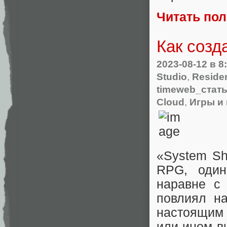
Читать по
Как созд
2023-08-12
в 8
Studio
,
Residen
timeweb_стат
Cloud
,
Игры и
«System Sh
RPG, один
наравне с
повлиял на
настоящим 
или ином ви