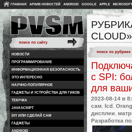
ГЛАВНАЯ
АРХИВ НОВОСТЕЙ
ANDROID
GOOGLE
APPLE
MICROSOF
РУБРИК
CLOUD»
НОВОСТИ
ПРОГРАММИРОВАНИЕ
Подключ
ИНФОРМАЦИОННАЯ БЕЗОПАСНОСТЬ
с SPI: б
ЭТО ИНТЕРЕСНО
для ваши
НАУЧНО-ПОПУЛЯРНОЕ
ГАДЖЕТЫ И УСТРОЙСТВА ДЛЯ ГИКОВ
2023-08-14
в 8
ТЕКУЧКА
сам
,
lcd
,
Orang
JAVASCRIPT
дисплеи
,
мат
DIY ИЛИ СДЕЛАЙ САМ
Разработка по
ГАДЖЕТЫ
ANDROID