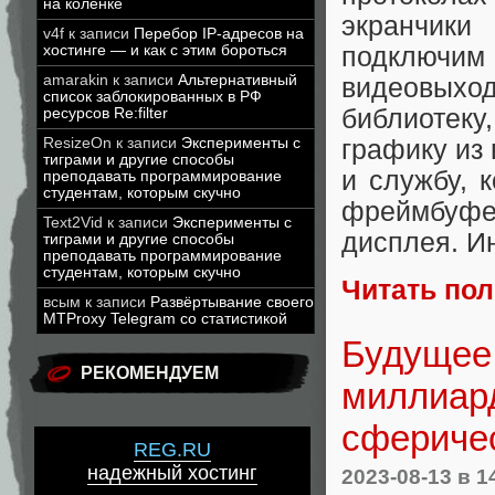
на коленке
экранчики
v4f
к записи
Перебор IP-адресов на
подключим
хостинге — и как с этим бороться
amarakin
к записи
Альтернативный
видеовых
список заблокированных в РФ
библиотеку
ресурсов Re:filter
графику из 
ResizeOn
к записи
Эксперименты с
тиграми и другие способы
и службу, 
преподавать программирование
студентам, которым скучно
фреймбуфе
Text2Vid
к записи
Эксперименты с
дисплея. Ин
тиграми и другие способы
преподавать программирование
студентам, которым скучно
Читать по
всым
к записи
Развёртывание своего
MTProxy Telegram со статистикой
Будущее 
РЕКОМЕНДУЕМ
миллиард
сферичес
REG.RU
надежный хостинг
2023-08-13
в 1