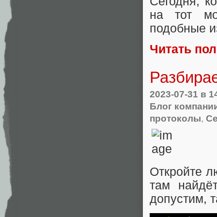
Сегодня, к
на тот мо
подобные и
Читать по
Разбира
2023-07-31
в 1
Блог компани
протоколы
,
Се
Откройте л
там найдё
допустим, т