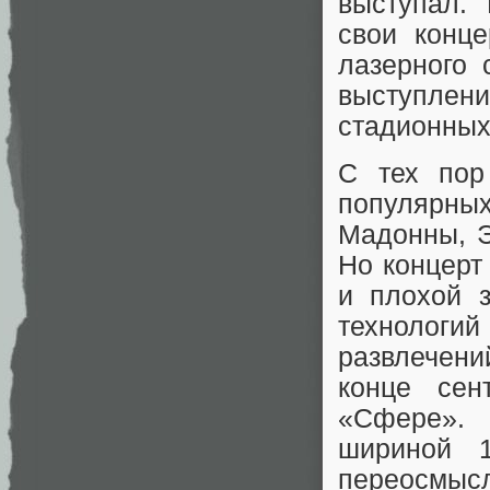
выступал.
свои конц
лазерного 
выступлен
стадионных
С тех пор
популярных
Мадонны, Э
Но концерт
и плохой з
технологи
развлечени
конце сен
«Сфере». 
шириной 1
переосмысл