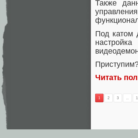
Также дан
управлени
функционал
Под катом 
настройка
видеодемон
Приступим? 
Читать по
1
2
3
...
1