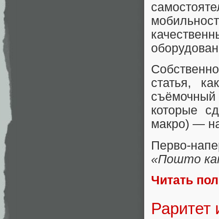
самостояте
мобильност
качествен
оборудован
Собственно
статья, к
съёмочный 
которые с
макро) — н
Перво-напе
«Пошто кам
Читать по
Раритет 