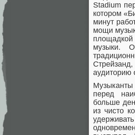
Stadium пе
котором «Б
минут рабо
мощи музык
площадкой
музыки. 
традиционн
Стрейзанд
аудиторию о
Музыканты 
перед наи
больше ден
из чисто к
удерживать
одновреме