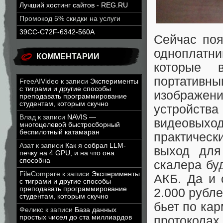
Лучший хостинг сайтов - REG.RU
Промокод 5% скидки на услуги
39CC-C72F-6342-560A
Сейчас поя
одноплатн
КОММЕНТАРИИ
которые 
портативны
FreeAIVideo
к записи
Эксперименты
с тиграми и другие способы
изображен
преподавать программирование
студентам, которым скучно
устройства
Влад
к записи
NAVIS —
видеовых
многоцелевой быстросборный
беспилотный катамаран
практичес
Азат
к записи
Как я собрал LLM-
выход для
печку на 4 GPU, и на что она
способна
скалера бу
FileCompare
к записи
Эксперименты
АКБ. Да и 
с тиграми и другие способы
преподавать программирование
2.000 рубл
студентам, которым скучно
бьет по ка
Феликс
к записи
База данных
простых чисел до ста миллиардов
протокола