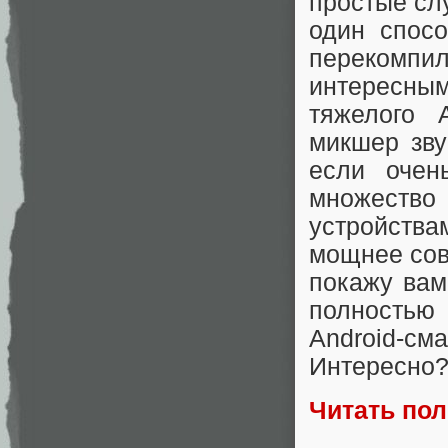
простые сл
один спосо
перекомпи
интересны
тяжелого 
микшер зву
если очен
множеств
устройств
мощнее сов
покажу вам
полностью
Android-с
Интересно?
Читать по