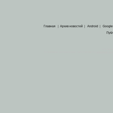
Главная
|
Архив новостей
|
Android
|
Google
Пуб
Все пра
Основными материалами сайта являются
архивные ко