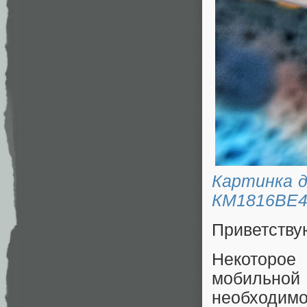
Картинка д
КМ1816ВЕ4
Приветству
Некоторое
мобильной 
необходим