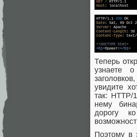
GET
/
Host
: localhost
HTTP/1.1 
200
Date
Server
Content-Length
Content-Type
: text/
<!DOCTYPE html>
<
h1
>
Привет!
</
h1
>
Теперь отк
узнаете о
заголовков
увидите хо
так: HTTP/
нему бина
дорогу ко
возможност
Поэтому в 