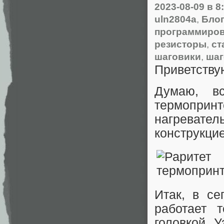
2023-08-09
в 8
uln2804a
,
Блог
программиров
резисторы
,
ст
шаговики
,
шаг
Приветству
Думаю, в
термопри
нагревате
конструкцие
Итак, в се
работает 
головкой. 