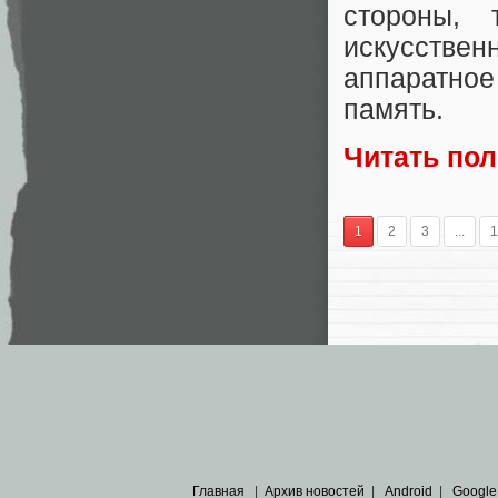
стороны, 
искусстве
аппаратно
память.
Читать по
1
2
3
...
1
Главная
|
Архив новостей
|
Android
|
Google