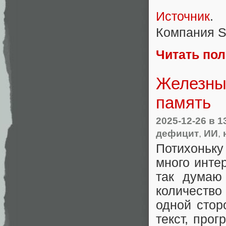
Источник
.
Компания 
Читать по
Железный
память
2025-12-26
в 1
дефицит
,
ИИ
,
Потихоньк
много инте
так думаю
количеств
одной стор
текст, прог