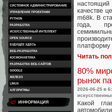
настоящий 
СИСТЕМНОЕ АДМИНИСТРИРОВАНИЕ
качестве ц
УПРАВЛЕНИЕ ПРОЕКТАМИ
m68k. В ста
PYTHON
года, п
РАЗРАБОТКА
семимильн
ИСКУССТВЕННЫЙ ИНТЕЛЛЕКТ
производи
OPEN SOURCE
платформу 
БУДУЩЕЕ ЗДЕСЬ
ВЕБ-РАЗРАБОТКА
Читать по
КОСМОНАВТИКА
РАЗРАБОТКА ВЕБ-САЙТОВ
80% миро
GOOGLE
ЖЕЛЕЗО
рынок п
LINUX
2026-06-25
в 6
АЛГОРИТМЫ
искусственны
Какой гла
ИНФОРМАЦИЯ
автомобили