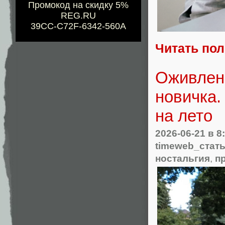
Промокод на скидку 5%
REG.RU
39CC-C72F-6342-560A
Читать по
Оживлени
новичка.
на лето
2026-06-21
в 8
timeweb_стат
ностальгия
,
п