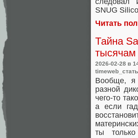
следовал 
SNUG Silico
Читать по
Тайна Sa
тысячам
2026-02-28
в 1
timeweb_стат
Вообще, я
разной дик
чего-то так
а если гад
восстано
матерински
ты только