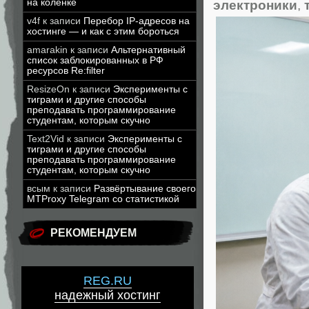
на коленке
электроники
,
v4f
к записи
Перебор IP-адресов на
хостинге — и как с этим бороться
amarakin
к записи
Альтернативный
список заблокированных в РФ
ресурсов Re:filter
ResizeOn
к записи
Эксперименты с
тиграми и другие способы
преподавать программирование
студентам, которым скучно
Text2Vid
к записи
Эксперименты с
тиграми и другие способы
преподавать программирование
студентам, которым скучно
всым
к записи
Развёртывание своего
MTProxy Telegram со статистикой
РЕКОМЕНДУЕМ
REG.RU
надежный хостинг