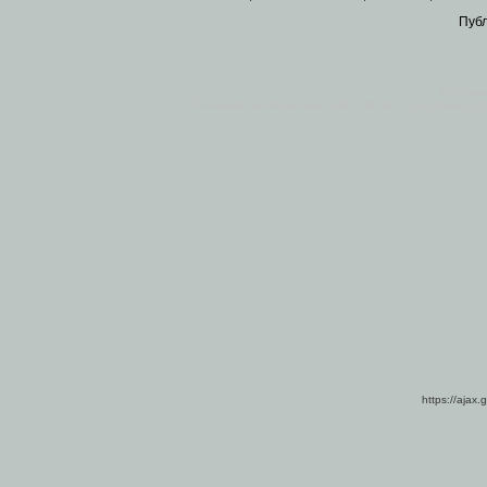
Пуб
Все пра
Основными материалами сайта являются
архивные ко
https://ajax.