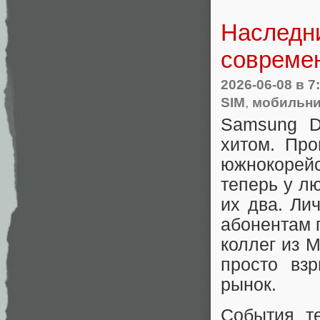
Наследни
совреме
2026-06-08
в 7
SIM
,
мобильн
Samsung D
хитом. Про
южнокорейс
теперь у л
их два. Ли
абонентам 
коллег из 
просто вз
рынок.
События т