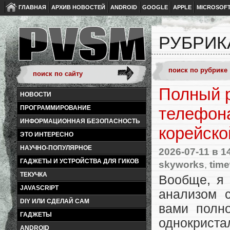
ГЛАВНАЯ
АРХИВ НОВОСТЕЙ
ANDROID
GOOGLE
APPLE
MICROSOF
РУБРИК
Полный р
НОВОСТИ
ПРОГРАММИРОВАНИЕ
телефон
ИНФОРМАЦИОННАЯ БЕЗОПАСНОСТЬ
корейск
ЭТО ИНТЕРЕСНО
НАУЧНО-ПОПУЛЯРНОЕ
2026-07-11
в 1
ГАДЖЕТЫ И УСТРОЙСТВА ДЛЯ ГИКОВ
skyworks
,
tim
ТЕКУЧКА
Вообще, я 
JAVASCRIPT
анализом с
DIY ИЛИ СДЕЛАЙ САМ
вами полн
ГАДЖЕТЫ
однокриста
ANDROID