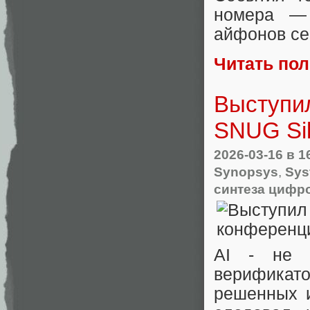
номера — 
айфонов сег
Читать по
Выступил
SNUG Sil
2026-03-16
в 1
Synopsys
,
Sys
синтеза цифр
AI - не м
верификат
решенных и