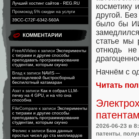
Лучший хостинг сайтов - REG.RU
косметику 
Промокод 5% скидки на услуги
другой. Без
39CC-C72F-6342-560A
было бы ИИ
замедлился
КОММЕНТАРИИ
статье мы 
отнюдь не
FreeAIVideo
к записи
Эксперименты
с тиграми и другие способы
драгоценно
преподавать программирование
студентам, которым скучно
Начнём с о
Влад
к записи
NAVIS —
многоцелевой быстросборный
беспилотный катамаран
Читать по
Азат
к записи
Как я собрал LLM-
печку на 4 GPU, и на что она
Электрох
способна
FileCompare
к записи
Эксперименты
патента
с тиграми и другие способы
преподавать программирование
студентам, которым скучно
2026-06-23
в 8
Феликс
к записи
База данных
патенты
,
полу
простых чисел до ста миллиардов