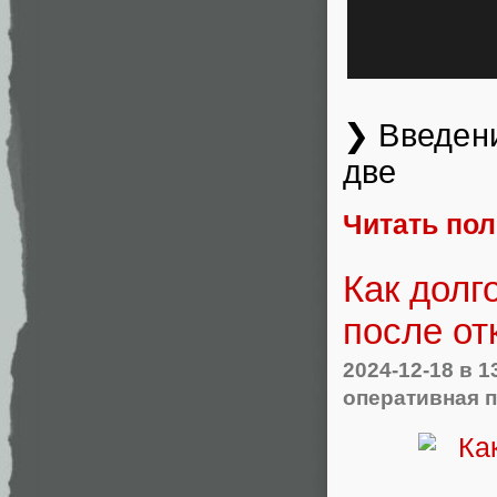
❯ Введени
две
Читать по
Как долг
после о
2024-12-18
в 1
оперативная 