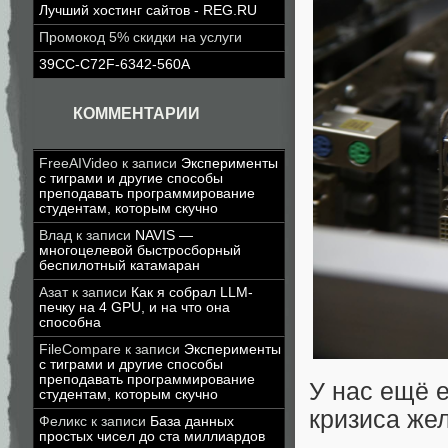
Лучший хостинг сайтов - REG.RU
Промокод 5% скидки на услуги
39CC-C72F-6342-560A
КОММЕНТАРИИ
FreeAIVideo
к записи
Эксперименты
с тиграми и другие способы
преподавать программирование
студентам, которым скучно
Влад
к записи
NAVIS —
многоцелевой быстросборный
беспилотный катамаран
Азат
к записи
Как я собрал LLM-
печку на 4 GPU, и на что она
способна
FileCompare
к записи
Эксперименты
с тиграми и другие способы
преподавать программирование
У нас ещё е
студентам, которым скучно
кризиса же
Феликс
к записи
База данных
простых чисел до ста миллиардов