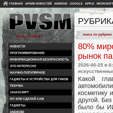
ГЛАВНАЯ
АРХИВ НОВОСТЕЙ
ANDROID
GOOGLE
APPLE
MICROSOF
РУБРИК
80% миро
НОВОСТИ
ПРОГРАММИРОВАНИЕ
рынок п
ИНФОРМАЦИОННАЯ БЕЗОПАСНОСТЬ
2026-06-25
в 6
ЭТО ИНТЕРЕСНО
искусственны
НАУЧНО-ПОПУЛЯРНОЕ
Какой гла
ГАДЖЕТЫ И УСТРОЙСТВА ДЛЯ ГИКОВ
автомобили
ТЕКУЧКА
косметику 
JAVASCRIPT
другой. Без
DIY ИЛИ СДЕЛАЙ САМ
ГАДЖЕТЫ
было бы ИИ
ANDROID