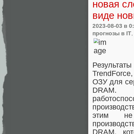
новая сл
виде но
2023-08-03
в 0
прогнозы в IT
Результат
TrendForce,
ОЗУ для се
DRAM. И
работоспо
производс
этим не
производс
DRAM, кот