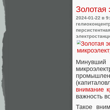
Золотая 
2024-01-22
в 9
гелиоконцент
персистентна
электростанц
Минувши
микроэле
промышленн
(капитало
внимание к
важность в
Такое вни