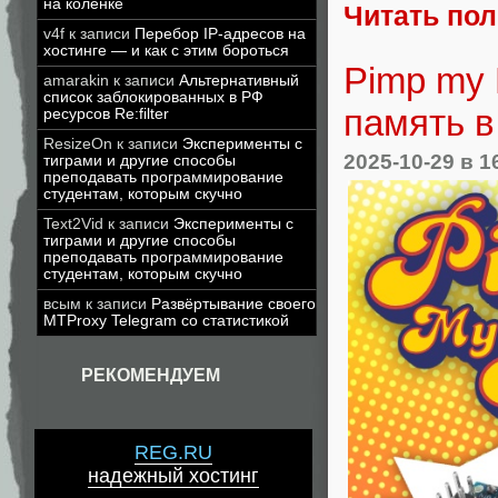
на коленке
Читать по
v4f
к записи
Перебор IP-адресов на
хостинге — и как с этим бороться
Pimp my
amarakin
к записи
Альтернативный
список заблокированных в РФ
память 
ресурсов Re:filter
ResizeOn
к записи
Эксперименты с
2025-10-29
в 1
тиграми и другие способы
преподавать программирование
студентам, которым скучно
Text2Vid
к записи
Эксперименты с
тиграми и другие способы
преподавать программирование
студентам, которым скучно
всым
к записи
Развёртывание своего
MTProxy Telegram со статистикой
РЕКОМЕНДУЕМ
REG.RU
надежный хостинг