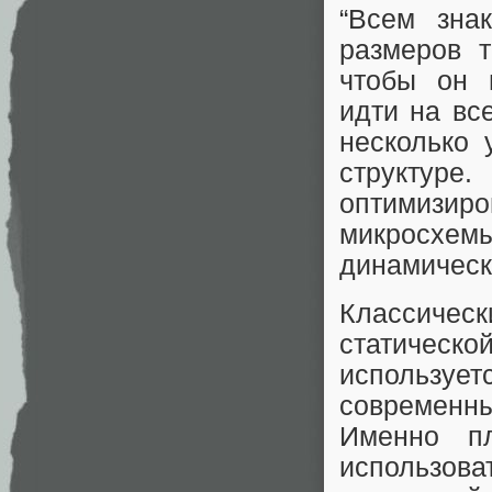
“Всем зна
размеров т
чтобы он 
идти на вс
несколько 
структур
оптимизир
микросхе
динамическ
Классичес
статическо
используе
современны
Именно пл
использов