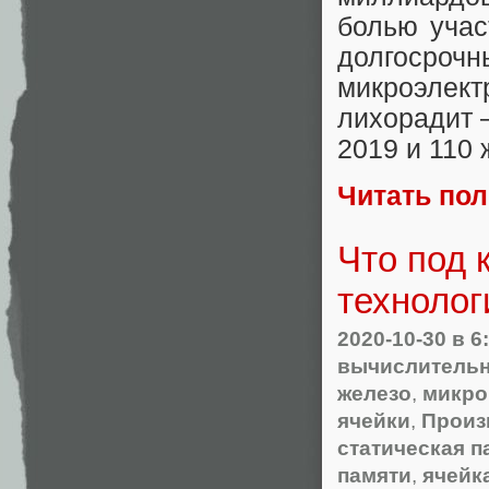
болью учас
долгосро
микроэлект
лихорадит –
2019 и 110 
Читать по
Что под 
технолог
2020-10-30
в 6
вычислительн
железо
,
микро
ячейки
,
Произ
статическая п
памяти
,
ячейк