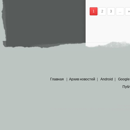
1
2
3
...
»
Главная
|
Архив новостей
|
Android
|
Google
Пуб
Все пра
Основными материалами сайта являются
архивные ко