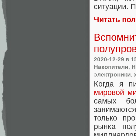
ситуации. 
Читать по
Вспомнит
полупро
2020-12-29
в 1
Накопители
,
Н
электроники
,
Когда я п
мировой ми
самых бо
занимаютс
только пр
рынка пол
миллиардо