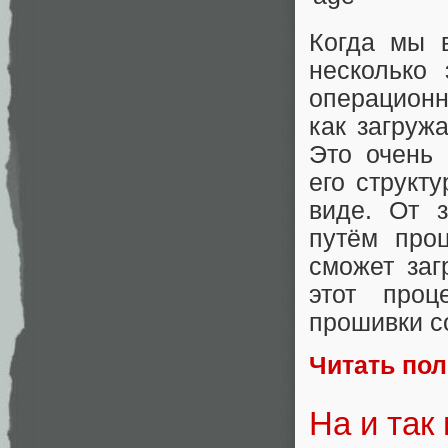
Когда мы 
несколько 
операционн
как загруж
Это очень 
его структ
виде. От з
путём про
сможет заг
этот проц
прошивки co
Читать по
На и та