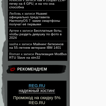
Алексей
к записи
Как я собрал LLM-
печку на 4 GPU, и на что она
способна
Любовь
к записи
Huawei
официально представила
HarmonyOS 7: какие смартфоны
получат её первыми
Артем
к записи
Бесплатные боты,
чтобы раздеть девушку по фото в
2024
sasha
к записи
Майнинг биткоинов
на 55-летнем ветеране IBM 1401
Roman
к записи
Реализация ModBus
RTU Slave на stm32
РЕКОМЕНДУЕМ
REG.RU
надежный хостинг
Промокод на скидку 5%
REG.RU