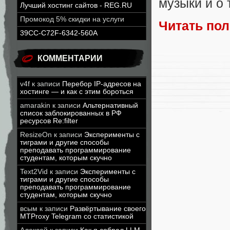
музыки и о 
Лучший хостинг сайтов - REG.RU
Промокод 5% скидки на услуги
Читать по
39CC-C72F-6342-560A
КОММЕНТАРИИ
v4f
к записи
Перебор IP-адресов на
хостинге — и как с этим бороться
amarakin
к записи
Альтернативный
список заблокированных в РФ
ресурсов Re:filter
ResizeOn
к записи
Эксперименты с
тиграми и другие способы
преподавать программирование
студентам, которым скучно
Text2Vid
к записи
Эксперименты с
тиграми и другие способы
преподавать программирование
студентам, которым скучно
всым
к записи
Развёртывание своего
MTProxy Telegram со статистикой