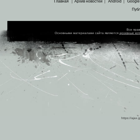
Главная
|
Архив новостей
|
Android
|
Google
Пуб
Все пра
Основными материалами сайта являются
архивные ко
https://ajax.