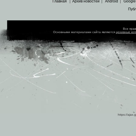
Главная
|
Архив новостей
|
Android
|
Google
Пуб
Все пра
Основными материалами сайта являются
архивные ко
https://ajax.