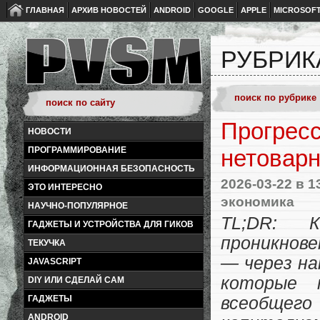
ГЛАВНАЯ
АРХИВ НОВОСТЕЙ
ANDROID
GOOGLE
APPLE
MICROSOF
РУБРИК
Прогресс
НОВОСТИ
ПРОГРАММИРОВАНИЕ
нетоварн
ИНФОРМАЦИОННАЯ БЕЗОПАСНОСТЬ
2026-03-22
в 1
ЭТО ИНТЕРЕСНО
экономика
НАУЧНО-ПОПУЛЯРНОЕ
TL;DR: К
ГАДЖЕТЫ И УСТРОЙСТВА ДЛЯ ГИКОВ
проникнове
ТЕКУЧКА
— через на
JAVASCRIPT
которые 
DIY ИЛИ СДЕЛАЙ САМ
ГАДЖЕТЫ
всеобщего
ANDROID