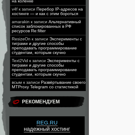
на коленке
v4f
к записи
Перебор IP-адресов на
хостинге — и как с этим бороться
amarakin
к записи
Альтернативный
список заблокированных в РФ
ресурсов Re:filter
ResizeOn
к записи
Эксперименты с
тиграми и другие способы
преподавать программирование
студентам, которым скучно
Text2Vid
к записи
Эксперименты с
тиграми и другие способы
преподавать программирование
студентам, которым скучно
всым
к записи
Развёртывание своего
MTProxy Telegram со статистикой
РЕКОМЕНДУЕМ
REG.RU
надежный хостинг