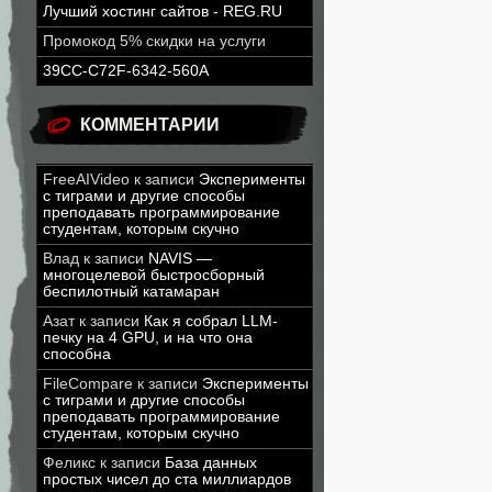
Лучший хостинг сайтов - REG.RU
Промокод 5% скидки на услуги
39CC-C72F-6342-560A
КОММЕНТАРИИ
FreeAIVideo
к записи
Эксперименты
с тиграми и другие способы
преподавать программирование
студентам, которым скучно
Влад
к записи
NAVIS —
многоцелевой быстросборный
беспилотный катамаран
Азат
к записи
Как я собрал LLM-
печку на 4 GPU, и на что она
способна
FileCompare
к записи
Эксперименты
с тиграми и другие способы
преподавать программирование
студентам, которым скучно
Феликс
к записи
База данных
простых чисел до ста миллиардов