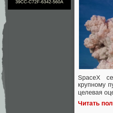
39CC-C72F-6342-560A
SpaceX с
крупному п
целевая оце
Читать по