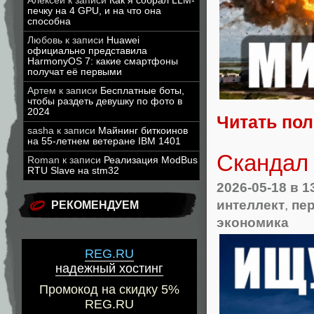
Алексей
к записи
Как я собрал LLM-
печку на 4 GPU, и на что она
способна
Любовь
к записи
Huawei
официально представила
HarmonyOS 7: какие смартфоны
получат её первыми
Артем
к записи
Бесплатные боты,
чтобы раздеть девушку по фото в
2024
Читать по
sasha
к записи
Майнинг биткоинов
на 55-летнем ветеране IBM 1401
Скандал 
Roman
к записи
Реализация ModBus
RTU Slave на stm32
2026-05-18
в 1
интеллект
,
пе
РЕКОМЕНДУЕМ
экономика
REG.RU
надежный хостинг
Промокод на скидку 5%
REG.RU