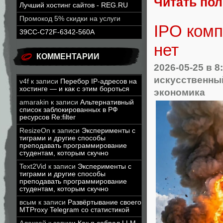
Читать по
Лучший хостинг сайтов - REG.RU
Промокод 5% скидки на услуги
IPO комп
39CC-C72F-6342-560A
нет
КОММЕНТАРИИ
2026-05-25
в 8
искусственны
v4f
к записи
Перебор IP-адресов на
хостинге — и как с этим бороться
экономика
amarakin
к записи
Альтернативный
список заблокированных в РФ
ресурсов Re:filter
ResizeOn
к записи
Эксперименты с
тиграми и другие способы
преподавать программирование
студентам, которым скучно
Text2Vid
к записи
Эксперименты с
тиграми и другие способы
преподавать программирование
студентам, которым скучно
всым
к записи
Развёртывание своего
MTProxy Telegram со статистикой