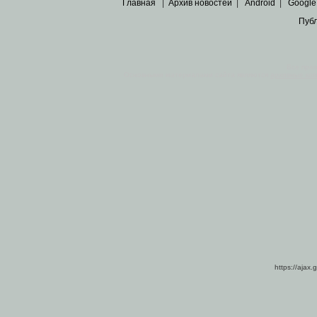
Главная
|
Архив новостей
|
Android
|
Google
Пуб
Все пра
Основными материалами сайта являются
архивные ко
https://ajax.