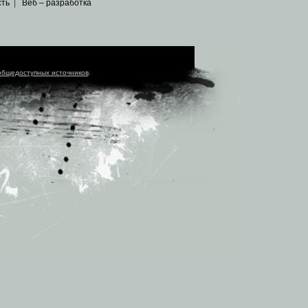
сть
|
Веб – разработка
общедоступных источников
.