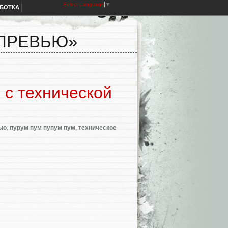
Select Language
▼
АБОТКА
 ПРЕВЬЮ»
6 с технической
ью
,
пурум пум пупум пум
,
техническое