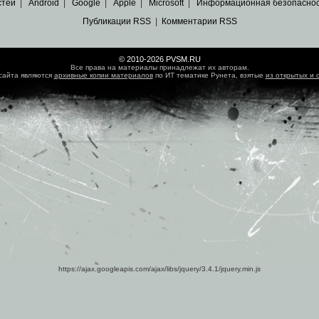
стей
|
Android
|
Google
|
Apple
|
Microsoft
|
Информационная безопасно
Публикации RSS
|
Комментарии RSS
© 2010-2026 PVSM.RU
Все права на материалы принадлежат их авторам.
сайта являются
архивные копии материалов
по ИТ тематике Рунета, взятые
из открытых и 
https://ajax.googleapis.com/ajax/libs/jquery/3.4.1/jquery.min.js