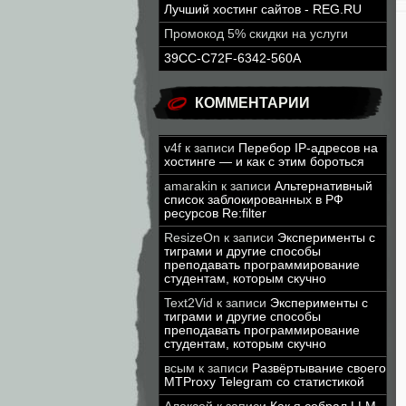
Лучший хостинг сайтов - REG.RU
Промокод 5% скидки на услуги
39CC-C72F-6342-560A
КОММЕНТАРИИ
v4f
к записи
Перебор IP-адресов на
хостинге — и как с этим бороться
amarakin
к записи
Альтернативный
список заблокированных в РФ
ресурсов Re:filter
ResizeOn
к записи
Эксперименты с
тиграми и другие способы
преподавать программирование
студентам, которым скучно
Text2Vid
к записи
Эксперименты с
тиграми и другие способы
преподавать программирование
студентам, которым скучно
всым
к записи
Развёртывание своего
MTProxy Telegram со статистикой