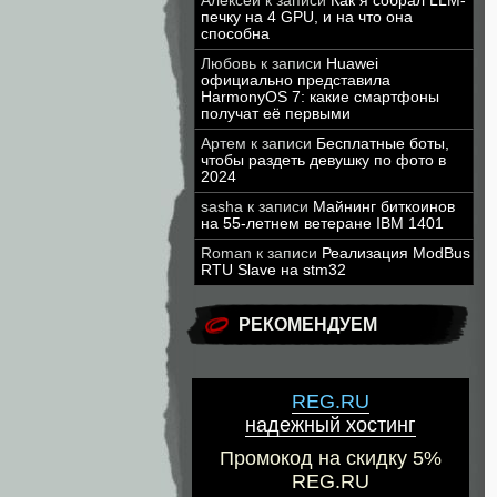
Алексей
к записи
Как я собрал LLM-
печку на 4 GPU, и на что она
способна
Любовь
к записи
Huawei
официально представила
HarmonyOS 7: какие смартфоны
получат её первыми
Артем
к записи
Бесплатные боты,
чтобы раздеть девушку по фото в
2024
sasha
к записи
Майнинг биткоинов
на 55-летнем ветеране IBM 1401
Roman
к записи
Реализация ModBus
RTU Slave на stm32
РЕКОМЕНДУЕМ
REG.RU
надежный хостинг
Промокод на скидку 5%
REG.RU