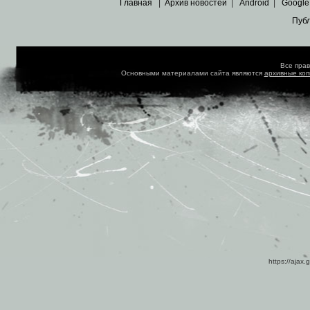
Главная
|
Архив новостей
|
Android
|
Google
Пуб
Все пра
Основными материалами сайта являются
архивные ко
https://ajax.