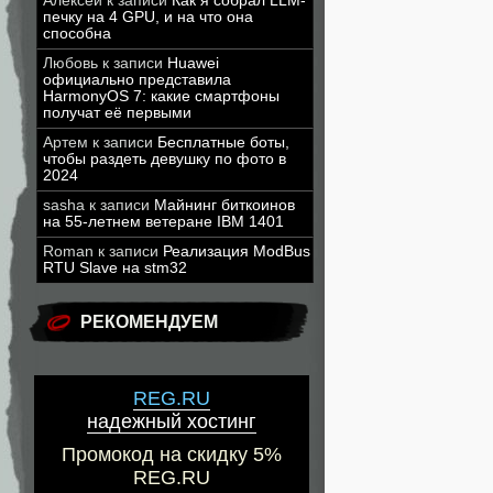
Алексей
к записи
Как я собрал LLM-
печку на 4 GPU, и на что она
способна
Любовь
к записи
Huawei
официально представила
HarmonyOS 7: какие смартфоны
получат её первыми
Артем
к записи
Бесплатные боты,
чтобы раздеть девушку по фото в
2024
sasha
к записи
Майнинг биткоинов
на 55-летнем ветеране IBM 1401
Roman
к записи
Реализация ModBus
RTU Slave на stm32
РЕКОМЕНДУЕМ
REG.RU
надежный хостинг
Промокод на скидку 5%
REG.RU