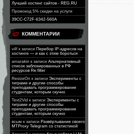
Лучший хостинг сайтов - REG.RU
Промокод 5% скидки на услуги
39CC-C72F-6342-560A
КОММЕНТАРИИ
v4f
к записи
Перебор IP-адресов на
хостинге — и как с этим бороться
amarakin
к записи
Альтернативный
список заблокированных в РФ
ресурсов Re:filter
ResizeOn
к записи
Эксперименты с
тиграми и другие способы
преподавать программирование
студентам, которым скучно
Text2Vid
к записи
Эксперименты с
тиграми и другие способы
преподавать программирование
студентам, которым скучно
всым
к записи
Развёртывание своего
MTProxy Telegram со статистикой