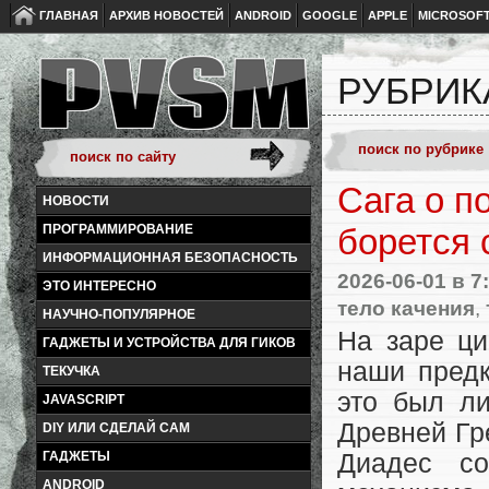
ГЛАВНАЯ
АРХИВ НОВОСТЕЙ
ANDROID
GOOGLE
APPLE
MICROSOF
РУБРИК
Сага о п
НОВОСТИ
ПРОГРАММИРОВАНИЕ
борется 
ИНФОРМАЦИОННАЯ БЕЗОПАСНОСТЬ
2026-06-01
в 7
ЭТО ИНТЕРЕСНО
тело качения
,
НАУЧНО-ПОПУЛЯРНОЕ
На заре ци
ГАДЖЕТЫ И УСТРОЙСТВА ДЛЯ ГИКОВ
наши предк
ТЕКУЧКА
это был л
JAVASCRIPT
Древней Гре
DIY ИЛИ СДЕЛАЙ САМ
ГАДЖЕТЫ
Диадес со
ANDROID