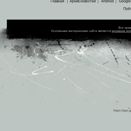
Главная
|
Архив новостей
|
Android
|
Google
Пуб
Все пра
Основными материалами сайта являются
архивные ко
https://ajax.