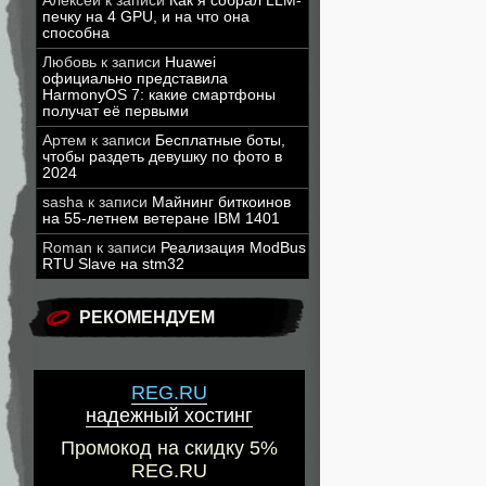
Алексей
к записи
Как я собрал LLM-
печку на 4 GPU, и на что она
способна
Любовь
к записи
Huawei
официально представила
HarmonyOS 7: какие смартфоны
получат её первыми
Артем
к записи
Бесплатные боты,
чтобы раздеть девушку по фото в
2024
sasha
к записи
Майнинг биткоинов
на 55-летнем ветеране IBM 1401
Roman
к записи
Реализация ModBus
RTU Slave на stm32
РЕКОМЕНДУЕМ
REG.RU
надежный хостинг
Промокод на скидку 5%
REG.RU