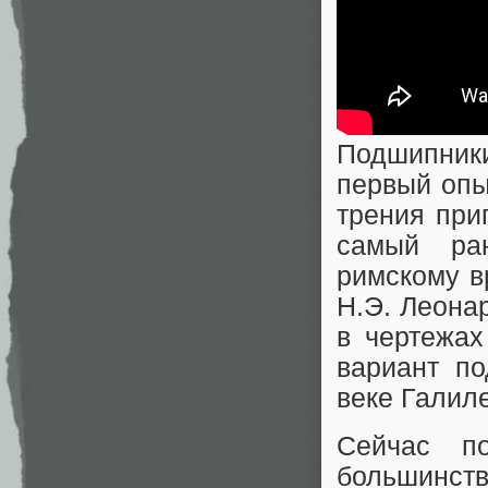
Подшипник
первый опы
трения при
самый ра
римскому в
Н.Э. Леонар
в чертежах
вариант п
веке Галил
Сейчас п
большинст