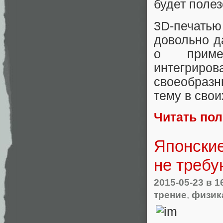
будет полез
3D-печать
довольно д
о приме
интегрир
своеобраз
тему в свои
Читать по
Японски
не треб
2015-05-23
в 1
трение
,
физик