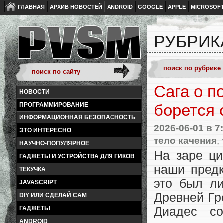
ГЛАВНАЯ
АРХИВ НОВОСТЕЙ
ANDROID
GOOGLE
APPLE
MICROSOF
РУБРИК
Сага о п
НОВОСТИ
ПРОГРАММИРОВАНИЕ
борется 
ИНФОРМАЦИОННАЯ БЕЗОПАСНОСТЬ
2026-06-01
в 7
ЭТО ИНТЕРЕСНО
тело качения
,
НАУЧНО-ПОПУЛЯРНОЕ
На заре ци
ГАДЖЕТЫ И УСТРОЙСТВА ДЛЯ ГИКОВ
наши предк
ТЕКУЧКА
это был л
JAVASCRIPT
Древней Гре
DIY ИЛИ СДЕЛАЙ САМ
ГАДЖЕТЫ
Диадес со
ANDROID