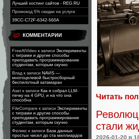
Лучший хостинг сайтов - REG.RU
Промокод 5% скидки на услуги
39CC-C72F-6342-560A
КОММЕНТАРИИ
FreeAIVideo
к записи
Эксперименты
с тиграми и другие способы
преподавать программирование
студентам, которым скучно
Влад
к записи
NAVIS —
многоцелевой быстросборный
беспилотный катамаран
Азат
к записи
Как я собрал LLM-
Читать по
печку на 4 GPU, и на что она
способна
FileCompare
к записи
Эксперименты
Революци
с тиграми и другие способы
преподавать программирование
студентам, которым скучно
стали жи
Феликс
к записи
База данных
простых чисел до ста миллиардов
2026-01-20
в 1