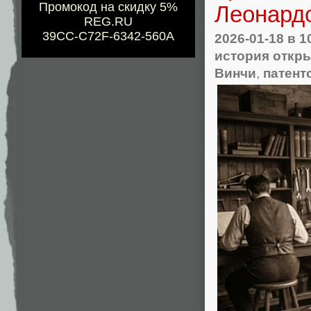
Промокод на скидку 5%
Леонардо
REG.RU
39CC-C72F-6342-560A
2026-01-18
в 1
история откр
Винчи
,
патент