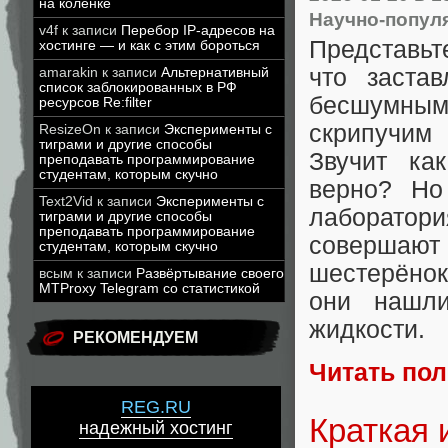
на коленке
Научно-попул
v4f
к записи
Перебор IP-адресов на
Представьт
хостинге — и как с этим бороться
что заста
amarakin
к записи
Альтернативный
список заблокированных в РФ
бесшумным
ресурсов Re:filter
скрипучим 
ResizeOn
к записи
Эксперименты с
тиграми и другие способы
Звучит ка
преподавать программирование
студентам, которым скучно
верно? Но
Text2Vid
к записи
Эксперименты с
лаборатор
тиграми и другие способы
преподавать программирование
совершают 
студентам, которым скучно
шестерёнок
всым
к записи
Развёртывание своего
MTProxy Telegram со статистикой
они нашли
жидкости.
РЕКОМЕНДУЕМ
Читать по
REG.RU
Краткая 
надежный хостинг