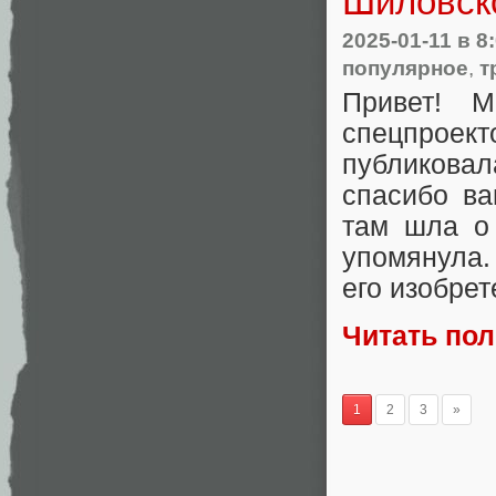
Шиловск
2025-01-11
в 8
популярное
,
т
Привет! 
спецпрое
публиков
спасибо ва
там шла о
упомянула.
его изобрет
Читать по
1
2
3
»