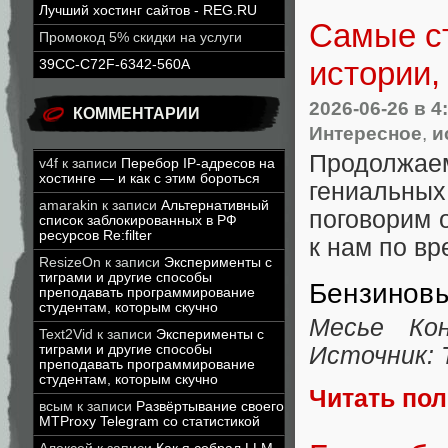
Лучший хостинг сайтов - REG.RU
Самые ст
Промокод 5% скидки на услуги
истории,
39CC-C72F-6342-560A
2026-06-26
в 4
КОММЕНТАРИИ
Интересное
,
и
Продолжае
v4f
к записи
Перебор IP-адресов на
хостинге — и как с этим бороться
гениальных
amarakin
к записи
Альтернативный
поговорим 
список заблокированных в РФ
ресурсов Re:filter
к нам по вр
ResizeOn
к записи
Эксперименты с
тиграми и другие способы
Бензиновы
преподавать программирование
студентам, которым скучно
Месье Кон
Text2Vid
к записи
Эксперименты с
тиграми и другие способы
Источник: T
преподавать программирование
студентам, которым скучно
Читать по
всым
к записи
Развёртывание своего
MTProxy Telegram со статистикой