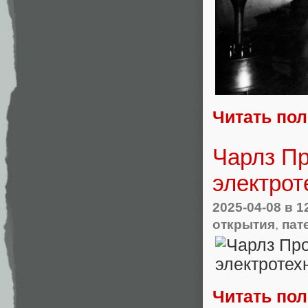
Читать по
Чарлз Пр
электрот
2025-04-08
в 1
открытия
,
пат
Читать по