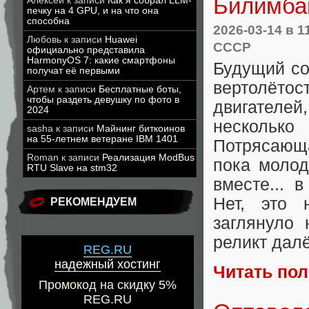
Билимбай
Алексей
к записи
Как я собрал LLM-
печку на 4 GPU, и на что она
способна
2026-03-14
в 1
Любовь
к записи
Huawei
СССР
официально представила
HarmonyOS 7: какие смартфоны
Будущий со
получат её первыми
вертолёт
Артем
к записи
Бесплатные боты,
чтобы раздеть девушку по фото в
двигателей
2024
несколько
sasha
к записи
Майнинг биткоинов
на 55-летнем ветеране IBM 1401
Потрясающа
Roman
к записи
Реализация ModBus
пока моло
RTU Slave на stm32
вместе... 
Нет, это 
РЕКОМЕНДУЕМ
заглянуло
реликт дал
REG.RU
надежный хостинг
Читать по
Промокод на скидку 5%
REG.RU