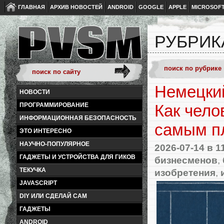
ГЛАВНАЯ
АРХИВ НОВОСТЕЙ
ANDROID
GOOGLE
APPLE
MICROSOF
РУБРИК
Немецкий
НОВОСТИ
ПРОГРАММИРОВАНИЕ
Как чело
ИНФОРМАЦИОННАЯ БЕЗОПАСНОСТЬ
самым п
ЭТО ИНТЕРЕСНО
НАУЧНО-ПОПУЛЯРНОЕ
2026-07-14
в 1
ГАДЖЕТЫ И УСТРОЙСТВА ДЛЯ ГИКОВ
бизнесменов
,
ТЕКУЧКА
изобретения
,
JAVASCRIPT
DIY ИЛИ СДЕЛАЙ САМ
ГАДЖЕТЫ
ANDROID