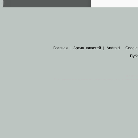
Главная
|
Архив новостей
|
Android
|
Google
Пуб
Все пра
Основными материалами сайта являются
архивные ко