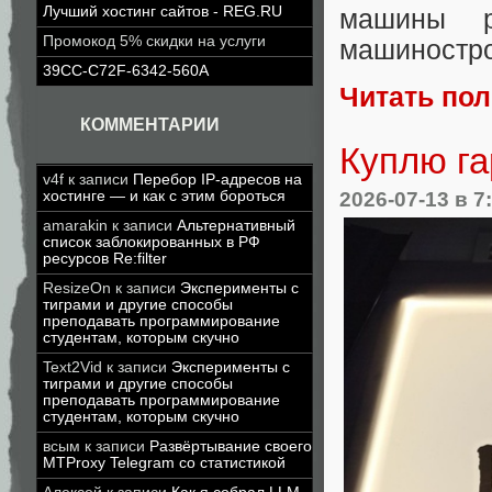
Лучший хостинг сайтов - REG.RU
машины р
Промокод 5% скидки на услуги
машиностро
39CC-C72F-6342-560A
Читать по
КОММЕНТАРИИ
Куплю га
v4f
к записи
Перебор IP-адресов на
2026-07-13
в 7
хостинге — и как с этим бороться
amarakin
к записи
Альтернативный
список заблокированных в РФ
ресурсов Re:filter
ResizeOn
к записи
Эксперименты с
тиграми и другие способы
преподавать программирование
студентам, которым скучно
Text2Vid
к записи
Эксперименты с
тиграми и другие способы
преподавать программирование
студентам, которым скучно
всым
к записи
Развёртывание своего
MTProxy Telegram со статистикой