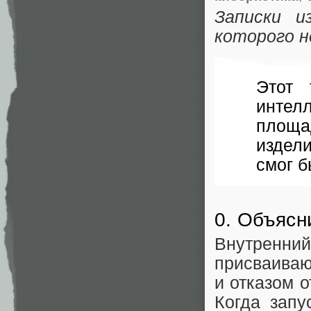
Записки и
которого 
Этот 
инте
площа
издел
смог б
0. Объясн
Внутренний
присваиваю
и отказом о
Когда запу