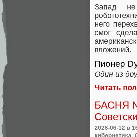
Запад не
робототехн
него перех
смог сдел
американск
вложений.
Пионер D
Один из др
Читать по
БАСНЯ №
Советск
2026-06-12
в 1
кибернетика
,