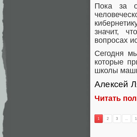
Пока за о
человеческ
кибернетик
значит, ч
вопросах и
Сегодня м
которые пр
школы маши
Алексей Л
Читать по
1
2
3
...
1