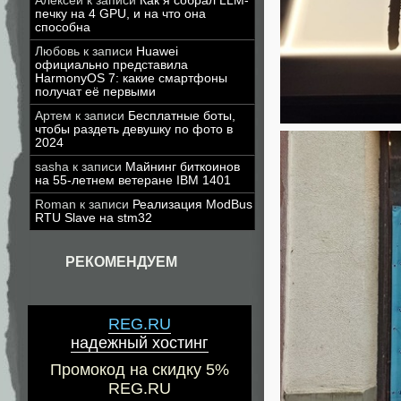
Алексей
к записи
Как я собрал LLM-
печку на 4 GPU, и на что она
способна
Любовь
к записи
Huawei
официально представила
HarmonyOS 7: какие смартфоны
получат её первыми
Артем
к записи
Бесплатные боты,
чтобы раздеть девушку по фото в
2024
sasha
к записи
Майнинг биткоинов
на 55-летнем ветеране IBM 1401
Roman
к записи
Реализация ModBus
RTU Slave на stm32
РЕКОМЕНДУЕМ
REG.RU
надежный хостинг
Промокод на скидку 5%
REG.RU