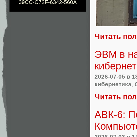
39CC-C72F-6342-560A
Читать по
ЭВМ в на
кибернет
2026-07-05
в 1
кибернетика
,
Читать по
АВК-6: 
Компьют
2026-07-03
в 1