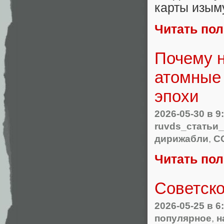
карты изым
Читать по
Почему н
атомные 
эпохи
2026-05-30
в 9
ruvds_статьи
дирижабли
,
С
Читать по
Советско
2026-05-25
в 6
популярное
,
н