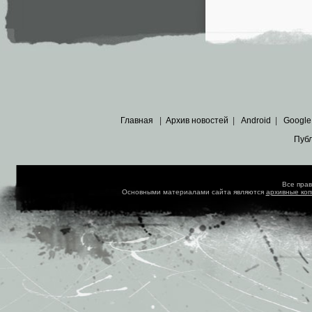
Главная
|
Архив новостей
|
Android
|
Google
Пуб
Все пра
Основными материалами сайта являются
архивные ко