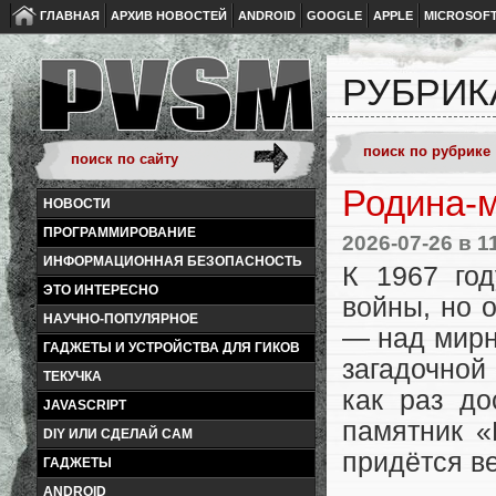
ГЛАВНАЯ
АРХИВ НОВОСТЕЙ
ANDROID
GOOGLE
APPLE
MICROSOF
РУБРИК
Родина-м
НОВОСТИ
ПРОГРАММИРОВАНИЕ
2026-07-26
в 1
ИНФОРМАЦИОННАЯ БЕЗОПАСНОСТЬ
К 1967 го
ЭТО ИНТЕРЕСНО
войны, но 
НАУЧНО-ПОПУЛЯРНОЕ
— над мирн
ГАДЖЕТЫ И УСТРОЙСТВА ДЛЯ ГИКОВ
загадочной
ТЕКУЧКА
как раз до
JAVASCRIPT
памятник «
DIY ИЛИ СДЕЛАЙ САМ
придётся ве
ГАДЖЕТЫ
ANDROID