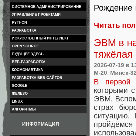
Рождение
СИСТЕМНОЕ АДМИНИСТРИРОВАНИЕ
УПРАВЛЕНИЕ ПРОЕКТАМИ
PYTHON
Читать по
РАЗРАБОТКА
ИСКУССТВЕННЫЙ ИНТЕЛЛЕКТ
ЭВМ в на
OPEN SOURCE
тяжёлая 
БУДУЩЕЕ ЗДЕСЬ
ВЕБ-РАЗРАБОТКА
2026-07-19
в 1
КОСМОНАВТИКА
М-20
,
Минск-3
РАЗРАБОТКА ВЕБ-САЙТОВ
В первой 
GOOGLE
которыми с
ЖЕЛЕЗО
ЭВМ. Вспом
LINUX
страх бюр
АЛГОРИТМЫ
ситуацию.
пройдёмс
ИНФОРМАЦИЯ
использов