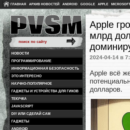
ГЛАВНАЯ
АРХИВ НОВОСТЕЙ
ANDROID
GOOGLE
APPLE
MICROSOF
Apple гр
млрд дол
доминир
НОВОСТИ
2024-04-14
в 7
ПРОГРАММИРОВАНИЕ
ИНФОРМАЦИОННАЯ БЕЗОПАСНОСТЬ
Apple всё ж
ЭТО ИНТЕРЕСНО
потенциаль
НАУЧНО-ПОПУЛЯРНОЕ
долларов.
ГАДЖЕТЫ И УСТРОЙСТВА ДЛЯ ГИКОВ
ТЕКУЧКА
JAVASCRIPT
DIY ИЛИ СДЕЛАЙ САМ
ГАДЖЕТЫ
ANDROID