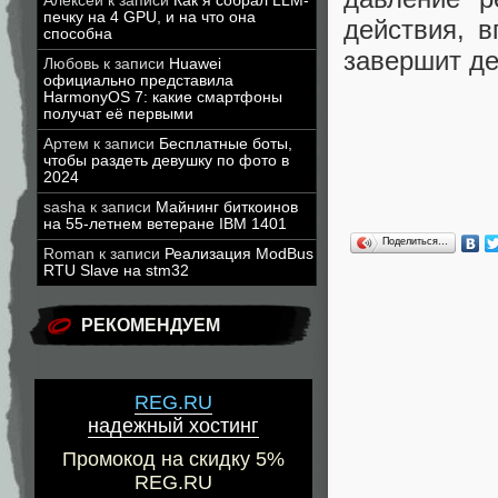
Алексей
к записи
Как я собрал LLM-
печку на 4 GPU, и на что она
действия, в
способна
завершит д
Любовь
к записи
Huawei
официально представила
HarmonyOS 7: какие смартфоны
получат её первыми
Артем
к записи
Бесплатные боты,
чтобы раздеть девушку по фото в
2024
sasha
к записи
Майнинг биткоинов
на 55-летнем ветеране IBM 1401
Поделиться…
Roman
к записи
Реализация ModBus
RTU Slave на stm32
РЕКОМЕНДУЕМ
REG.RU
надежный хостинг
Промокод на скидку 5%
REG.RU