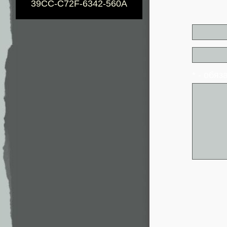
39CC-C72F-6342-560A
* - обя