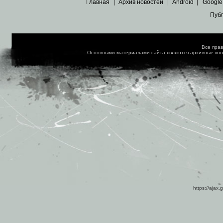
Главная
|
Архив новостей
|
Android
|
Google
Пуб
Все пра
Основными материалами сайта являются
архивные ко
https://ajax.