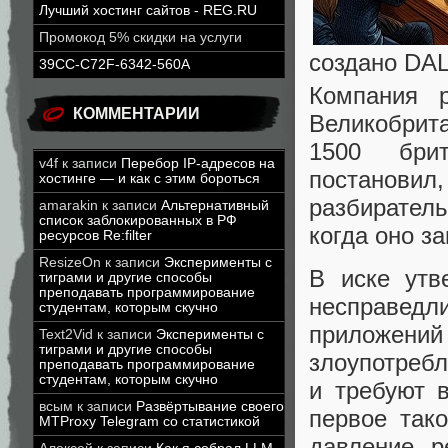
Лучший хостинг сайтов - REG.RU
Промокод 5% скидки на услуги
создано DA
39CC-C72F-6342-560A
Компания 
КОММЕНТАРИИ
Великобрита
1500 брит
v4f
к записи
Перебор IP-адресов на
постановил,
хостинге — и как с этим бороться
разбиратель
amarakin
к записи
Альтернативный
список заблокированных в РФ
когда оно з
ресурсов Re:filter
ResizeOn
к записи
Эксперименты с
В иске утв
тиграми и другие способы
преподавать программирование
несправедл
студентам, которым скучно
приложений 
Text2Vid
к записи
Эксперименты с
тиграми и другие способы
злоупотреб
преподавать программирование
студентам, которым скучно
и требуют 
всым
к записи
Развёртывание своего
первое так
MTProxy Telegram со статистикой
давление р