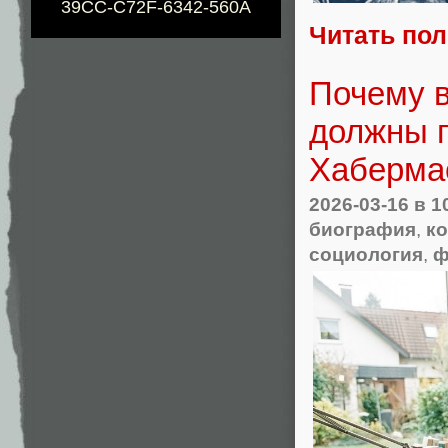
39CC-C72F-6342-560A
Читать по
Почему в
должны п
Хаберма
2026-03-16
в 1
биография
,
к
социология
,
ф