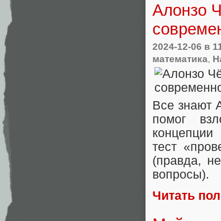
Алонзо Ч
совреме
2024-12-06
в 1
математика
,
Н
Все знают 
помог вз
концепции 
тест «про
(правда, н
вопросы).
Читать по