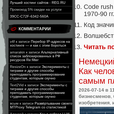
Лучший хостинг сайтов - REG.RU
Code rush
Промокод 5% скидки на услуги
1970-90 гг
39CC-C72F-6342-560A
Код значи
КОММЕНТАРИИ
Волшебств
v4f
к записи
Перебор IP-адресов на
Читать п
хостинге — и как с этим бороться
amarakin
к записи
Альтернативный
список заблокированных в РФ
Немецкий
ресурсов Re:filter
ResizeOn
к записи
Эксперименты с
Как чело
тиграми и другие способы
преподавать программирование
самым п
студентам, которым скучно
Text2Vid
к записи
Эксперименты с
2026-07-14
в 1
тиграми и другие способы
преподавать программирование
бизнесменов
,
студентам, которым скучно
изобретения
,
всым
к записи
Развёртывание своего
MTProxy Telegram со статистикой