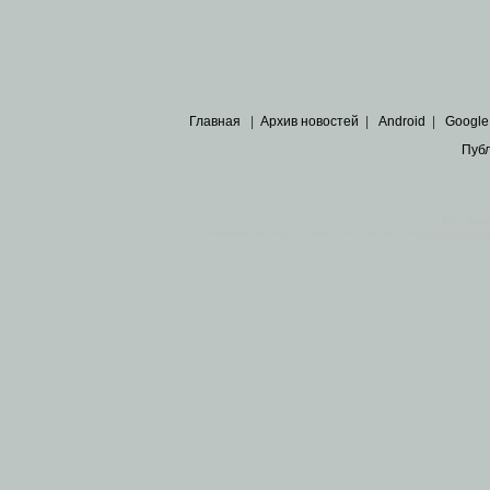
Главная
|
Архив новостей
|
Android
|
Google
Пуб
Все пра
Основными материалами сайта являются
архивные ко