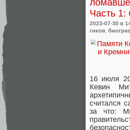
ломавшег
Часть 1:
2023-07-30
в 1
гиков
,
биогра
16 июля 20
Кевин Ми
архетипич
считался с
за что: М
правител
безопаснос