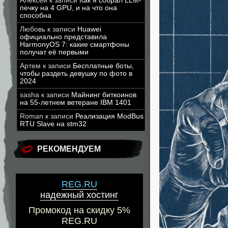
Алексей
к записи
Как я собрал LLM-
печку на 4 GPU, и на что она
способна
Любовь
к записи
Huawei
официально представила
HarmonyOS 7: какие смартфоны
получат её первыми
Артем
к записи
Бесплатные боты,
чтобы раздеть девушку по фото в
2024
sasha
к записи
Майнинг биткоинов
на 55-летнем ветеране IBM 1401
Roman
к записи
Реализация ModBus
RTU Slave на stm32
РЕКОМЕНДУЕМ
REG.RU
надежный хостинг
Промокод на скидку 5%
REG.RU