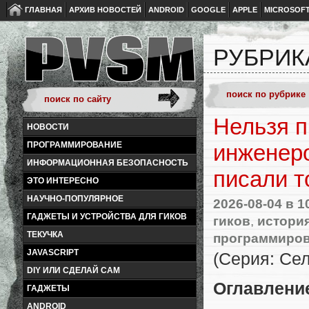
ГЛАВНАЯ
АРХИВ НОВОСТЕЙ
ANDROID
GOOGLE
APPLE
MICROSOF
РУБРИК
Нельзя п
НОВОСТИ
ПРОГРАММИРОВАНИЕ
инженеро
ИНФОРМАЦИОННАЯ БЕЗОПАСНОСТЬ
писали т
ЭТО ИНТЕРЕСНО
НАУЧНО-ПОПУЛЯРНОЕ
2026-08-04
в 1
ГАДЖЕТЫ И УСТРОЙСТВА ДЛЯ ГИКОВ
гиков
,
история
ТЕКУЧКА
программиро
JAVASCRIPT
(Серия: Се
DIY ИЛИ СДЕЛАЙ САМ
Оглавлени
ГАДЖЕТЫ
ANDROID