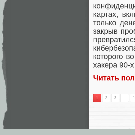
конфиденц
картах, вк
только дене
закрыв про
превратил
кибербезо
которого в
хакера 90-х
Читать по
1
2
3
...
1