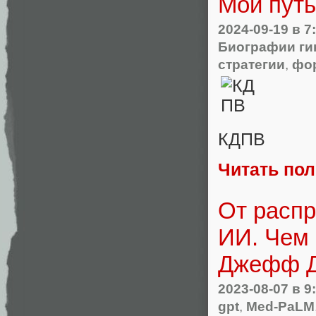
Мой путь
2024-09-19
в 7
Биографии ги
стратегии
,
фо
КДПВ
Читать по
От распр
ИИ. Чем 
Джефф 
2023-08-07
в 9
gpt
,
Med-PaLM