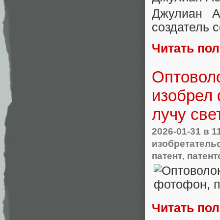
Джулиан А
создатель 
Читать по
Оптоволо
изобрел 
лучу све
2026-01-31
в 1
изобретатель
патент
,
патент
Читать по