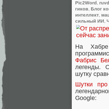
Pic2Word
,
ruv
гиков
,
Блог к
интеллект
,
ма
сильный ИИ
,
На Хабре
программис
Фабрис Бе
легенды. 
шутку срав
Шутки пр
легендарн
Google: