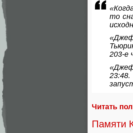
«Когд
то сн
исход
«Дже
Тьюри
203-е 
«Джеф
23:48
запус
Читать по
Памяти К