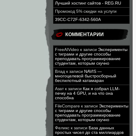
Лучший хостинг сайтов - REG.RU
Промокод 5% скидки на услуги
39CC-C72F-6342-560A
КОММЕНТАРИИ
FreeAIVideo
к записи
Эксперименты
с тиграми и другие способы
преподавать программирование
студентам, которым скучно
Влад
к записи
NAVIS —
многоцелевой быстросборный
беспилотный катамаран
Азат
к записи
Как я собрал LLM-
печку на 4 GPU, и на что она
способна
FileCompare
к записи
Эксперименты
с тиграми и другие способы
преподавать программирование
студентам, которым скучно
Феликс
к записи
База данных
простых чисел до ста миллиардов