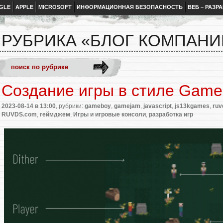
GLE
APPLE
MICROSOFT
ИНФОРМАЦИОННАЯ БЕЗОПАСНОСТЬ
ВЕБ – РАЗР
РУБРИКА «БЛОГ КОМПАНИ
Создание игры в стиле Game
2023-08-14
в 13:00
, рубрики:
gameboy
,
gamejam
,
javascript
,
js13kgames
,
ru
RUVDS.com
,
геймджем
,
Игры и игровые консоли
,
разработка игр