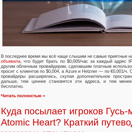
В последнее время мы всё чаще слышим не самые приятные но
объявила
, что будет брать по $0,005/час за каждый адрес 
другим облачным провайдерам, сделавшим платным использо
просит с клиентов по $0,004, а Azure и Hetzner — по €0,001/ч.
провайдеры расширялись, скупая дополнительное простран
дальше, тем ценнее становятся эти адреса, и тем менее
бесплатно.
Читать полностью »
Куда посылает игроков Гусь-
Atomic Heart? Краткий путев