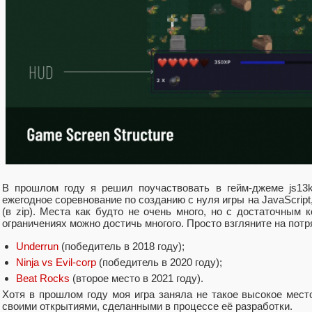
В прошлом году я решил поучаствовать в гейм-джеме js13
ежегодное соревнование по созданию с нуля игры на JavaScript
(в zip). Места как будто не очень много, но с достаточным 
ограничениях можно достичь многого. Просто взгляните на по
Underrun
(победитель в 2018 году);
Ninja vs Evil-corp
(победитель в 2020 году);
Beat Rocks
(второе место в 2021 году).
Хотя в прошлом году моя игра заняла не такое высокое мест
своими открытиями, сделанными в процессе её разработки.