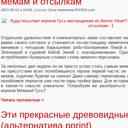
мемам и отсылкам
2023-08-12
в 10:00
, рубрики:
Блог компании RUVDS.com
Отдельное удовольствие в компьютерных играх составляет на
рамки своего сеттинга и становятся по-настоящему меметичн
минимум с четырьмя барышнями: робо-балеринами Левой и
Элеонорой и суровой бабой Зиной с «калашниковым». Одна
истребления» буквально сломал схему мемного персонажа.
За неполных две недели он не просто успел стать самым ме
на присутствие всех полюбившихся героев первой части; он
мемов, ходячим Лурком на лапках! Даже самому терпеливому 
назойливое пернатое уже после пары-тройки фраз. Для истории
в каком-то смысле уникально. Попробуем же разобраться:
игроков Мемный Гусь?
Читать полностью »
Эти прекрасные древовидны
(альтернатива pprint)