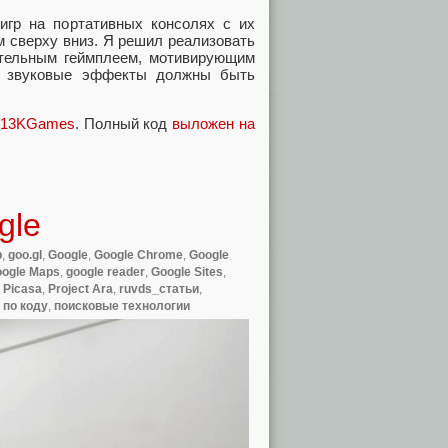
игр на портативных консолях с их
 сверху вниз. Я решил реализовать
ательным геймплеем, мотивирующим
— звуковые эффекты должны быть
JS13KGames
. Полный код
выложен на
gle
b
,
goo.gl
,
Google
,
Google Chrome
,
Google
ogle Maps
,
google reader
,
Google Sites
,
,
Picasa
,
Project Ara
,
ruvds_статьи
,
 по коду
,
поисковые технологии