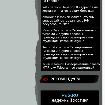
на коленке
v4f
к записи
Перебор IP-адресов на
хостинге — и как с этим бороться
amarakin
к записи
Альтернативный
список заблокированных в РФ
ресурсов Re:filter
ResizeOn
к записи
Эксперименты с
тиграми и другие способы
преподавать программирование
студентам, которым скучно
Text2Vid
к записи
Эксперименты с
тиграми и другие способы
преподавать программирование
студентам, которым скучно
всым
к записи
Развёртывание своего
MTProxy Telegram со статистикой
РЕКОМЕНДУЕМ
REG.RU
надежный хостинг