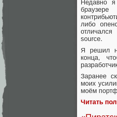
Недавно я
браузере
контрибьют
либо опен
отличался
source.
Я решил н
конца, чт
разработчи
Заранее ск
моих усили
моём портф
Читать по