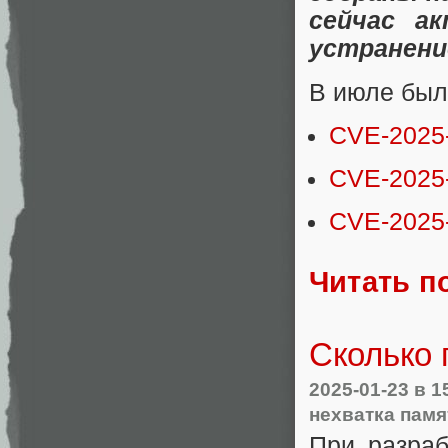
сейчас а
устранени
В июле был
CVE-2025
CVE-2025
CVE-2025
Читать п
Сколько 
2025-01-23
в 1
нехватка памя
При разраб