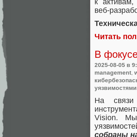
к активам
веб-разрабо
Техническа
Читать по
В фокус
2025-08-05
в 9
management
,
кибербезопас
уязвимостями
На связи
инструмен
Vision. М
уязвимост
собраны н