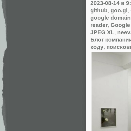
2023-08-14
в 9
github
,
goo.gl
,
google domain
reader
,
Google 
JPEG XL
,
neev
Блог компани
коду
,
поисков