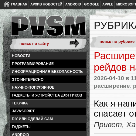
ГЛАВНАЯ
АРХИВ НОВОСТЕЙ
ANDROID
GOOGLE
APPLE
MICROSOF
РУБРИК
Расширен
НОВОСТИ
ПРОГРАММИРОВАНИЕ
рейдов н
ИНФОРМАЦИОННАЯ БЕЗОПАСНОСТЬ
2026-04-10
в 1
ЭТО ИНТЕРЕСНО
расширение
,
НАУЧНО-ПОПУЛЯРНОЕ
ГАДЖЕТЫ И УСТРОЙСТВА ДЛЯ ГИКОВ
Как я нап
ТЕКУЧКА
спасает о
JAVASCRIPT
DIY ИЛИ СДЕЛАЙ САМ
Привет, Ха
ГАДЖЕТЫ
ANDROID