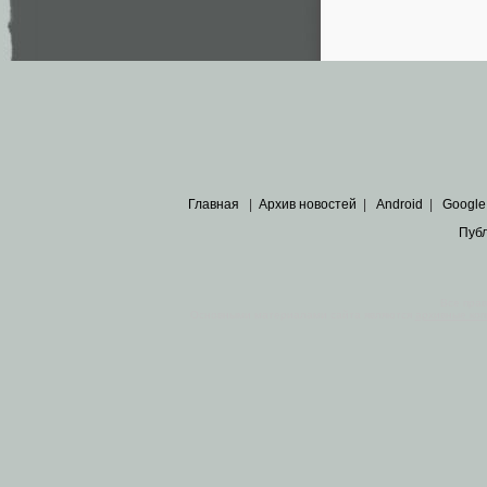
Главная
|
Архив новостей
|
Android
|
Google
Пуб
Все пра
Основными материалами сайта являются
архивные ко