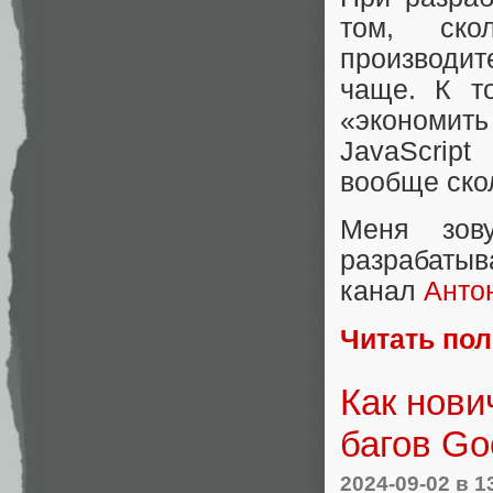
том, ск
производит
чаще. К т
«экономить
JavaScrip
вообще ско
Меня зов
разрабаты
канал
Анто
Читать по
Как нови
багов Go
2024-09-02
в 1