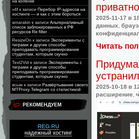
на коленке
приватно
v4f
к записи
Перебор IP-адресов на
хостинге — и как с этим бороться
2025-11-17
в 1
amarakin
к записи
Альтернативный
данных
,
брау
список заблокированных в РФ
ресурсов Re:filter
конфиденциа
ResizeOn
к записи
Эксперименты с
Читать по
тиграми и другие способы
преподавать программирование
студентам, которым скучно
Придума
Text2Vid
к записи
Эксперименты с
тиграми и другие способы
преподавать программирование
устрани
студентам, которым скучно
всым
к записи
Развёртывание своего
2025-10-18
в 1
MTProxy Telegram со статистикой
расширение
,
РЕКОМЕНДУЕМ
REG.RU
надежный хостинг