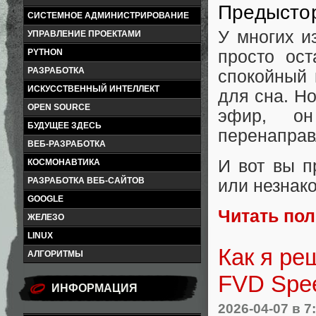
Предысто
СИСТЕМНОЕ АДМИНИСТРИРОВАНИЕ
У многих и
УПРАВЛЕНИЕ ПРОЕКТАМИ
просто ост
PYTHON
РАЗРАБОТКА
спокойный 
ИСКУССТВЕННЫЙ ИНТЕЛЛЕКТ
для сна. Н
OPEN SOURCE
эфир, о
БУДУЩЕЕ ЗДЕСЬ
перенаправ
ВЕБ-РАЗРАБОТКА
И вот вы п
КОСМОНАВТИКА
РАЗРАБОТКА ВЕБ-САЙТОВ
или незнак
GOOGLE
Читать по
ЖЕЛЕЗО
LINUX
Как я ре
АЛГОРИТМЫ
FVD Spe
ИНФОРМАЦИЯ
2026-04-07
в 7