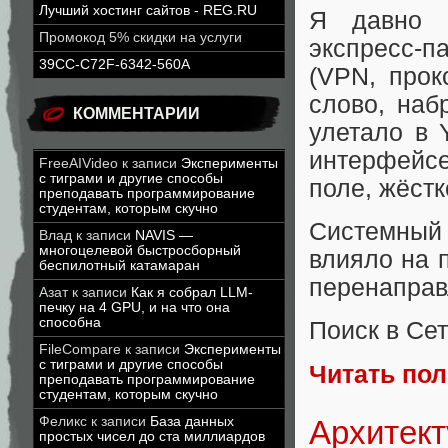
Лучший хостинг сайтов - REG.RU
Я давно 
Промокод 5% скидки на услуги
экспресс‑
39CC-C72F-6342-560A
(VPN, прок
слово, наб
КОММЕНТАРИИ
улетало в 
интерфейс
FreeAIVideo
к записи
Эксперименты
с тиграми и другие способы
поле, жёст
преподавать программирование
студентам, которым скучно
Системный 
Влад
к записи
NAVIS —
многоцелевой быстросборный
влияло на 
беспилотный катамаран
перенаправ
Азат
к записи
Как я собрал LLM-
печку на 4 GPU, и на что она
способна
Поиск в Се
FileCompare
к записи
Эксперименты
с тиграми и другие способы
Читать по
преподавать программирование
студентам, которым скучно
Архитект
Феликс
к записи
База данных
простых чисел до ста миллиардов