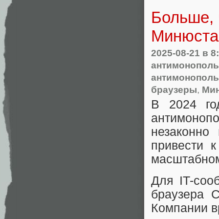
Больше, 
Минюста 
2025-08-21
в 8
антимонополь
антимонополь
браузеры
,
Ми
В 2024 го
антимоноп
незаконно
привести 
масштабном
Для IT-соо
браузера 
Компании вр