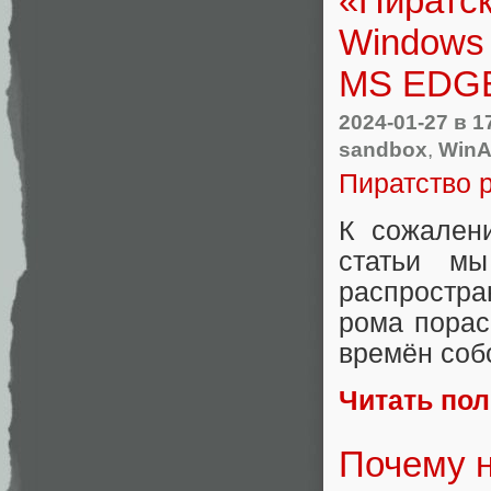
«Пиратск
Windows 
MS EDGE,
2024-01-27
в 1
sandbox
,
WinA
Пиратство р
К сожален
статьи 
распростра
рома порас
времён собс
Читать по
Почему н