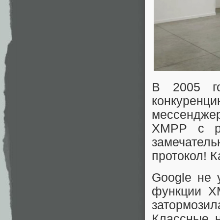
В 2005 г
конкурен
мессенджер
XMPP с ра
замечател
протокол! К
Google не 
функции XM
затормозил
Классные н