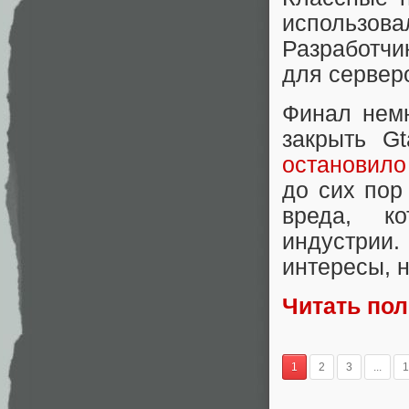
использова
Разработч
для сервер
Финал немн
закрыть G
остановило
до сих пор
вреда, ко
индустрии.
интересы, 
Читать по
1
2
3
...
1