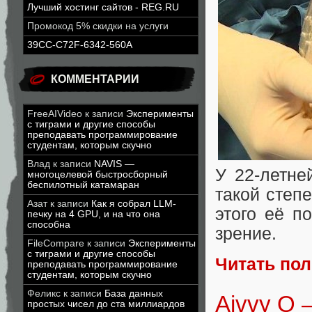
Лучший хостинг сайтов - REG.RU
Промокод 5% скидки на услуги
39CC-C72F-6342-560A
КОММЕНТАРИИ
FreeAIVideo
к записи
Эксперименты
с тиграми и другие способы
преподавать программирование
студентам, которым скучно
Влад
к записи
NAVIS —
У 22-летне
многоцелевой быстросборный
беспилотный катамаран
такой степе
Азат
к записи
Как я собрал LLM-
этого её п
печку на 4 GPU, и на что она
способна
зрение.
FileCompare
к записи
Эксперименты
с тиграми и другие способы
Читать по
преподавать программирование
студентам, которым скучно
Феликс
к записи
База данных
Aivvy Q
простых чисел до ста миллиардов