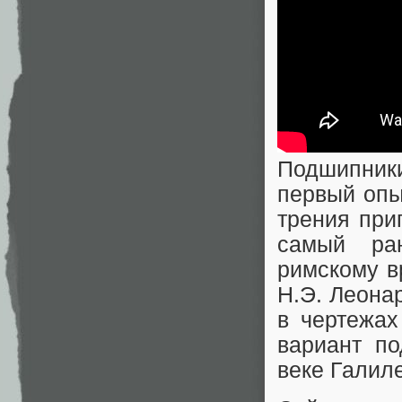
Подшипник
первый опы
трения при
самый ра
римскому в
Н.Э. Леонар
в чертежах
вариант п
веке Галил