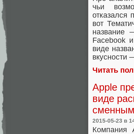
чьи возм
отказался 
вот Темати
название
Facebook и
виде назва
вкусности —
Читать по
Apple пр
виде ра
сменным
2015-05-23
в 1
Компания 