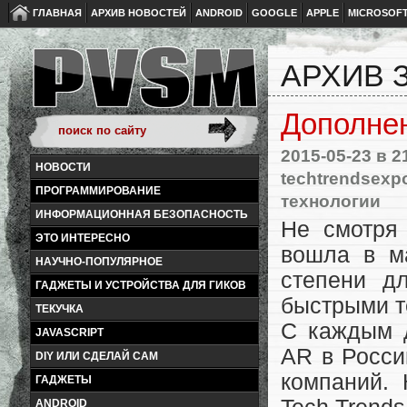
ГЛАВНАЯ
АРХИВ НОВОСТЕЙ
ANDROID
GOOGLE
APPLE
MICROSOF
АРХИВ З
Дополнен
2015-05-23
в 2
НОВОСТИ
techtrendsexp
ПРОГРАММИРОВАНИЕ
технологии
ИНФОРМАЦИОННАЯ БЕЗОПАСНОСТЬ
Не смотря
ЭТО ИНТЕРЕСНО
вошла в м
НАУЧНО-ПОПУЛЯРНОЕ
степени д
ГАДЖЕТЫ И УСТРОЙСТВА ДЛЯ ГИКОВ
быстрыми те
ТЕКУЧКА
С каждым 
JAVASCRIPT
AR в Росси
DIY ИЛИ СДЕЛАЙ САМ
компаний.
ГАДЖЕТЫ
ANDROID