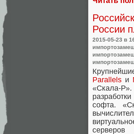
Читать по
Российск
России п
2015-05-23
в 1
импортозамещ
импортозаме
импортозамещ
Крупнейши
Parallels
и
«Скала-Р»
разработк
софта. «С
вычислител
виртуальн
серверов 