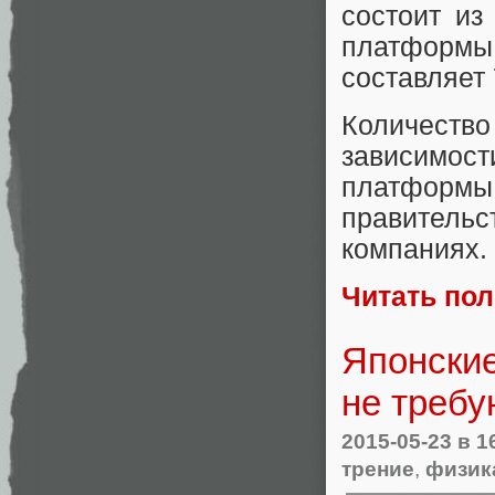
состоит из
платформ
составляет
Количест
зависимост
платформы
правительс
компаниях.
Читать по
Японски
не треб
2015-05-23
в 1
трение
,
физик