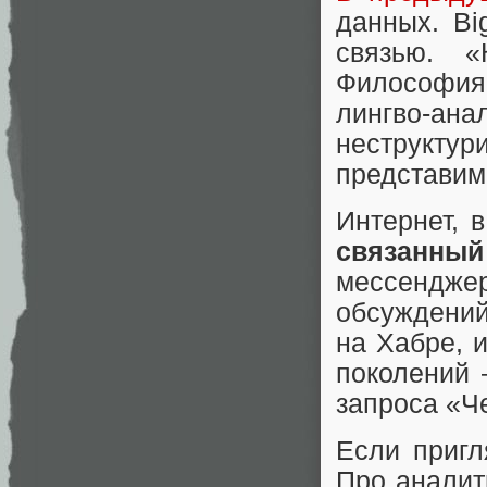
данных. Bi
связью. 
Философия 
лингво-а
неструкту
представим
Интернет, 
связанный
мессендж
обсуждений
на Хабре, 
поколений 
запроса «Ч
Если пригл
Про аналит