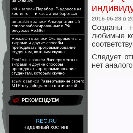
на коленке
индивиду
v4f
к записи
Перебор IP-адресов на
хостинге — и как с этим бороться
2015-05-23
в 2
amarakin
к записи
Альтернативный
Созданы н
список заблокированных в РФ
ресурсов Re:filter
любимые ко
ResizeOn
к записи
Эксперименты с
соответств
тиграми и другие способы
преподавать программирование
студентам, которым скучно
Следует от
Text2Vid
к записи
Эксперименты с
нет аналого
тиграми и другие способы
преподавать программирование
студентам, которым скучно
всым
к записи
Развёртывание своего
MTProxy Telegram со статистикой
РЕКОМЕНДУЕМ
REG.RU
надежный хостинг