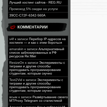
Лучший хостинг сайтов - REG.RU
Промокод 5% скидки на услуги
39CC-C72F-6342-560A
КОММЕНТАРИИ
v4f
к записи
Перебор IP-адресов на
хостинге — и как с этим бороться
amarakin
к записи
Альтернативный
список заблокированных в РФ
ресурсов Re:filter
ResizeOn
к записи
Эксперименты с
тиграми и другие способы
преподавать программирование
студентам, которым скучно
Text2Vid
к записи
Эксперименты с
тиграми и другие способы
преподавать программирование
студентам, которым скучно
всым
к записи
Развёртывание своего
MTProxy Telegram со статистикой