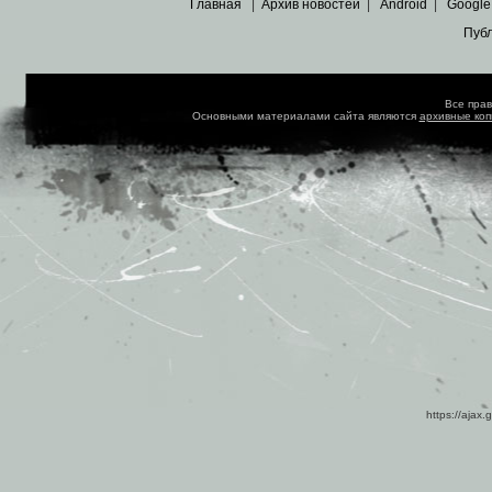
Главная
|
Архив новостей
|
Android
|
Google
Пуб
Все пра
Основными материалами сайта являются
архивные ко
https://ajax.