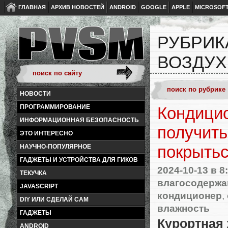
ГЛАВНАЯ
АРХИВ НОВОСТЕЙ
ANDROID
GOOGLE
APPLE
MICROSOF
РУБРИК
ВОЗДУХ
НОВОСТИ
ПРОГРАММИРОВАНИЕ
Кондицио
ИНФОРМАЦИОННАЯ БЕЗОПАСНОСТЬ
получить
ЭТО ИНТЕРЕСНО
покрытьс
НАУЧНО-ПОПУЛЯРНОЕ
ГАДЖЕТЫ И УСТРОЙСТВА ДЛЯ ГИКОВ
2024-10-13
в 8
ТЕКУЧКА
влагосодержа
JAVASCRIPT
кондиционер
,
DIY ИЛИ СДЕЛАЙ САМ
влажность
ГАДЖЕТЫ
Курортная
ANDROID