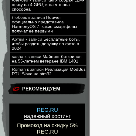
Алексей
к записи
Как я собрал LLM-
печку на 4 GPU, и на что она
способна
Любовь
к записи
Huawei
официально представила
HarmonyOS 7: какие смартфоны
получат её первыми
Артем
к записи
Бесплатные боты,
чтобы раздеть девушку по фото в
2024
sasha
к записи
Майнинг биткоинов
на 55-летнем ветеране IBM 1401
Roman
к записи
Реализация ModBus
RTU Slave на stm32
РЕКОМЕНДУЕМ
REG.RU
надежный хостинг
Промокод на скидку 5%
REG.RU