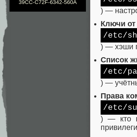
39CC-C72F-6342-560A
) — настр
Ключи от
/etc/
s
) — хэши 
Список ж
/etc/
p
) — учётн
Права ко
/etc/
s
) — кто 
привилег