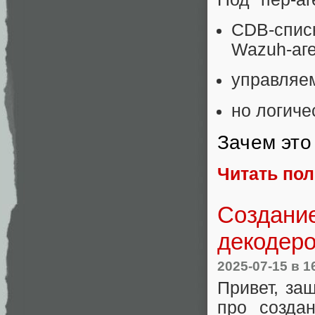
CDB-спис
Wazuh-аге
управляе
но логиче
Зачем это
Читать по
Создание
декодеро
2025-07-15
в 1
Привет, за
про созда