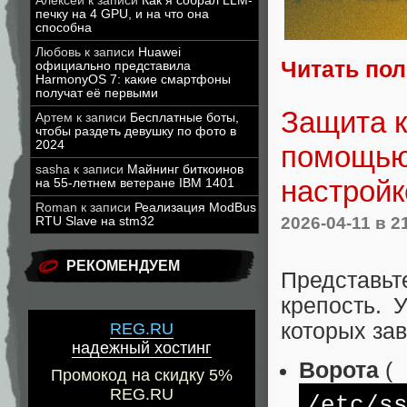
Алексей
к записи
Как я собрал LLM-
печку на 4 GPU, и на что она
способна
Любовь
к записи
Huawei
Читать по
официально представила
HarmonyOS 7: какие смартфоны
получат её первыми
Защита к
Артем
к записи
Бесплатные боты,
чтобы раздеть девушку по фото в
2024
помощью
sasha
к записи
Майнинг биткоинов
настройк
на 55-летнем ветеране IBM 1401
Roman
к записи
Реализация ModBus
2026-04-11
в 2
RTU Slave на stm32
РЕКОМЕНДУЕМ
Представь
крепость. 
которых зав
REG.RU
надежный хостинг
Ворота
(
Промокод на скидку 5%
REG.RU
/etc/
s