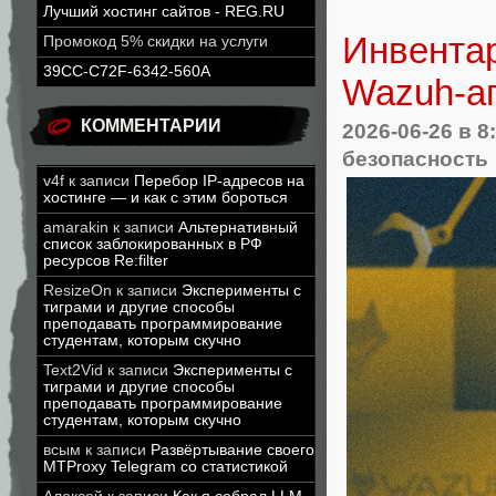
Лучший хостинг сайтов - REG.RU
Инвента
Промокод 5% скидки на услуги
39CC-C72F-6342-560A
Wazuh-а
КОММЕНТАРИИ
2026-06-26
в 8
безопасность
v4f
к записи
Перебор IP-адресов на
хостинге — и как с этим бороться
amarakin
к записи
Альтернативный
список заблокированных в РФ
ресурсов Re:filter
ResizeOn
к записи
Эксперименты с
тиграми и другие способы
преподавать программирование
студентам, которым скучно
Text2Vid
к записи
Эксперименты с
тиграми и другие способы
преподавать программирование
студентам, которым скучно
всым
к записи
Развёртывание своего
MTProxy Telegram со статистикой