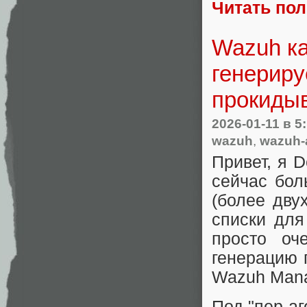
Читать по
Wazuh ка
генериру
прокиды
2026-01-11
в 5
wazuh
,
wazuh-
Привет, я 
сейчас бол
(более дву
списки для
просто оч
генерацию 
Wazuh Mana
Под "пер-аг