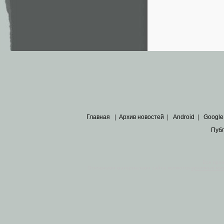
Главная
|
Архив новостей
|
Android
|
Google
Пуб
Все пра
Основными материалами сайта являются
архивные ко