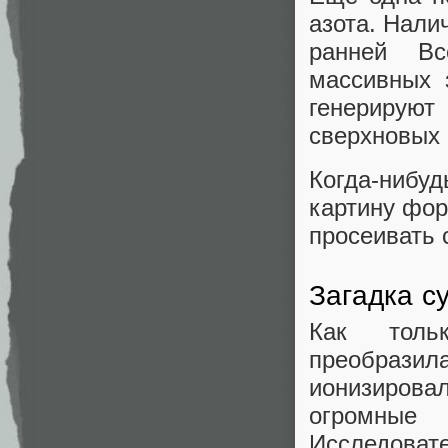
азота. Нали
ранней Вс
массивных 
генерируют
сверхновых 
Когда-нибу
картину фор
просеивать 
Загадка с
Как толь
преобразил
ионизиров
огромные
Исследова