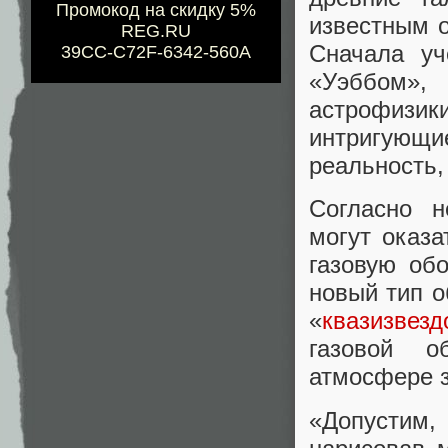
Промокод на скидку 5%
известным 
REG.RU
Сначала уч
39CC-C72F-6342-560A
«Уэббом»,
астрофизи
интригующ
реальность,
Согласно н
могут оказ
газовую об
новый тип о
«
квазизвезд
газовой о
атмосфере 
«Допустим,