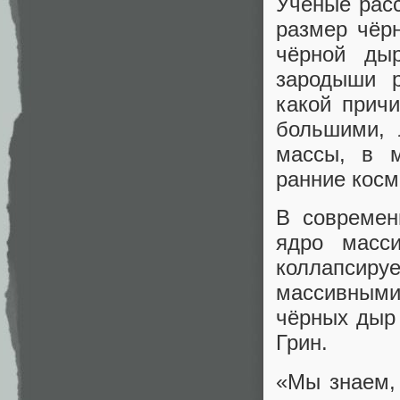
Учёные рас
размер чёр
чёрной ды
зародыши р
какой прич
большими, 
массы, в 
ранние косм
В современ
ядро масс
коллапсиру
массивными
чёрных дыр
Грин.
«Мы знаем, 