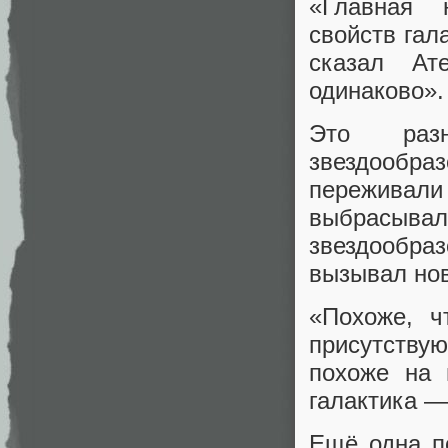
«Главная 
свойств гал
сказал Ат
одинаково».
Это разн
звездообра
переживали
выбрасыв
звездообра
вызывал нов
«Похоже, ч
присутствую
похоже на 
галактика —
Ещё одна по