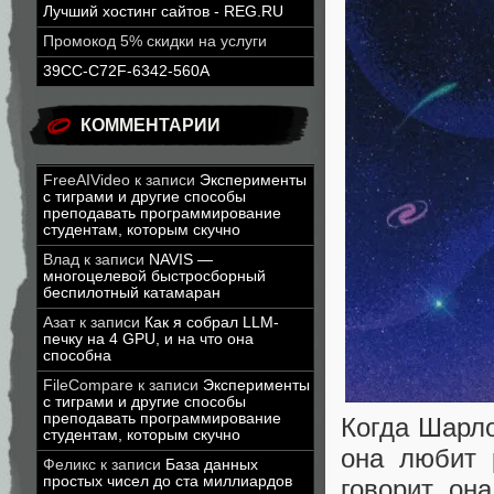
Лучший хостинг сайтов - REG.RU
Промокод 5% скидки на услуги
39CC-C72F-6342-560A
КОММЕНТАРИИ
FreeAIVideo
к записи
Эксперименты
с тиграми и другие способы
преподавать программирование
студентам, которым скучно
Влад
к записи
NAVIS —
многоцелевой быстросборный
беспилотный катамаран
Азат
к записи
Как я собрал LLM-
печку на 4 GPU, и на что она
способна
FileCompare
к записи
Эксперименты
с тиграми и другие способы
преподавать программирование
Когда Шарло
студентам, которым скучно
она любит 
Феликс
к записи
База данных
простых чисел до ста миллиардов
говорит он