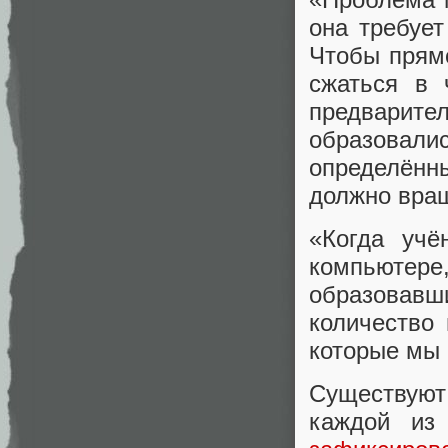
она требует
Чтобы прямо
сжаться в 
предварит
образова
определённ
должно вра
«Когда учё
компьюте
образовавш
количество
которые мы 
Существуют
каждой из