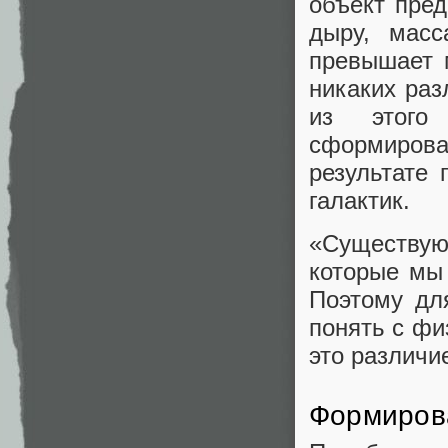
объект пре
дыру, масс
превышает 
никаких раз
из этого
сформиров
результате 
галактик.
«Существуют
которые мы
Поэтому дл
понять с фи
это различи
Формирова