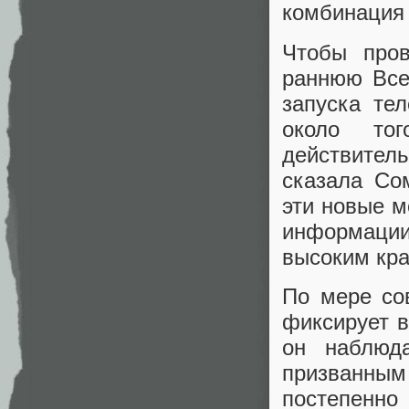
комбинация 
Чтобы пров
раннюю Все
запуска тел
около тог
действител
сказала Со
эти новые м
информации
высоким кр
По мере со
фиксирует в
он наблюд
призванны
постепенно