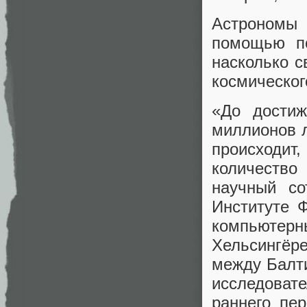
Астрономы 
помощью по
насколько с
космическог
«До достиж
миллионов л
происходит,
количество
научный со
Институте 
компьютерн
Хельсингёр
между Балт
исследоват
раннего пе