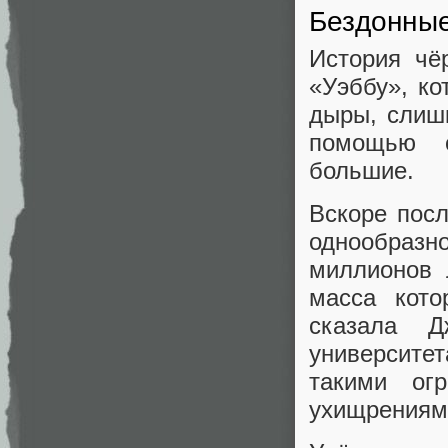
Бездонны
История чё
«Уэббу», к
дыры, слиш
помощью 
большие.
Вскоре пос
однообразно
миллионов 
масса кот
сказала Д
университет
такими ог
ухищрениям