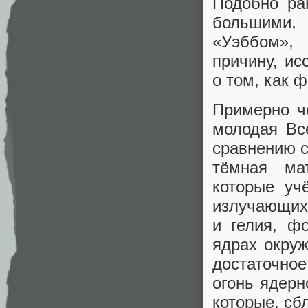
Подобно ра
большими,
«Уэббом»,
причину, ис
о том, как 
Примерно ч
молодая Вс
сравнению с
тёмная ма
которые уч
излучающих 
и гелия, ф
ядрах окру
достаточное
огонь ядерн
которые, сб