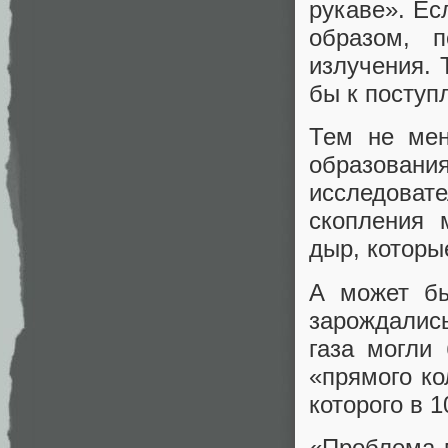
рукаве». Ес
образом, 
излучения. 
бы к поступ
Тем не мен
образован
исследоват
скопления 
дыр, которы
А может бы
зарождалис
газа могли
«прямого к
которого в 
«Проблема м