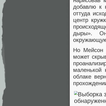
нарисовав м
добавлю к 
оттуда исхо
центр кружк
происходящ
дыры». Он
окружающую
Но Мейсон 
может скрыв
проанализ
маленькой 
облаке вер
прохождении