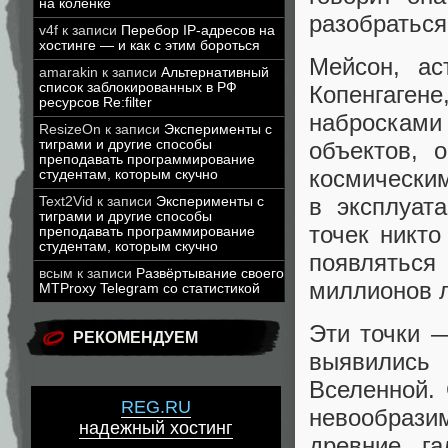
на коленке
разобраться
v4f
к записи
Перебор IP-адресов на
хостинге — и как с этим бороться
Мейсон, ас
amarakin
к записи
Альтернативный
список заблокированных в РФ
Копенгаге
ресурсов Re:filter
наброскам
ResizeOn
к записи
Эксперименты с
объектов, 
тиграми и другие способы
преподавать программирование
космическим
студентам, которым скучно
в эксплуат
Text2Vid
к записи
Эксперименты с
тиграми и другие способы
точек никто
преподавать программирование
студентам, которым скучно
появляться
всым
к записи
Развёртывание своего
миллионов л
MTProxy Telegram со статистикой
Эти точки 
РЕКОМЕНДУЕМ
выявились 
Вселенной.
REG.RU
невообрази
надежный хостинг
древние га