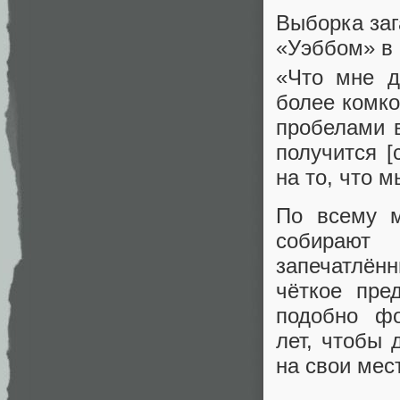
Выборка заг
«Уэббом» в 
«Что мне д
более комко
пробелами 
получится [
на то, что 
По всему м
собирают
запечатлён
чёткое пре
подобно ф
лет, чтобы 
на свои мес