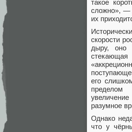
такое коро
сложно», — 
их приходит
Исторически
скорости ро
дыру, оно 
стекающая 
«аккреци
поступающе
его слишко
пределом 
увеличение
разумное вр
Однако нед
что у чёрн