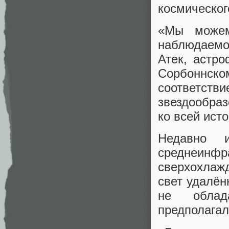
космическог
«Мы можем
наблюдаемо
Атек, астро
Сорбоннско
соответс
звездообраз
ко всей исто
Недавно и
среднеинфр
сверхохлаж
свет удалён
не облад
предполагал