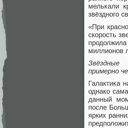
мелькали к
звёздного св
«При красн
скорость зв
продолжила
миллионов л
Звёздные 
примерно че
Галактика н
однако сама
данный мом
после Больш
ярких ранни
предполож