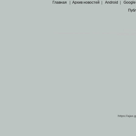
Главная
|
Архив новостей
|
Android
|
Google
Пуб
Все пра
Основными материалами сайта являются
архивные ко
https://ajax.