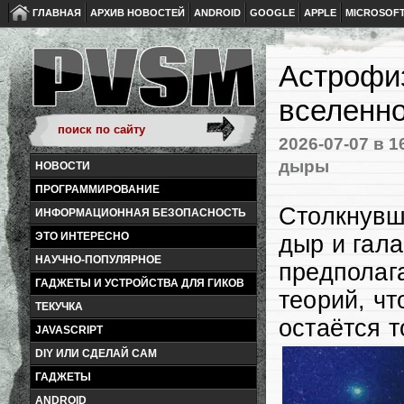
ГЛАВНАЯ
АРХИВ НОВОСТЕЙ
ANDROID
GOOGLE
APPLE
MICROSOF
Астрофиз
вселенно
2026-07-07
в 1
дыры
НОВОСТИ
ПРОГРАММИРОВАНИЕ
Столкнувш
ИНФОРМАЦИОННАЯ БЕЗОПАСНОСТЬ
ЭТО ИНТЕРЕСНО
дыр и гала
НАУЧНО-ПОПУЛЯРНОЕ
предполаг
ГАДЖЕТЫ И УСТРОЙСТВА ДЛЯ ГИКОВ
теорий, чт
ТЕКУЧКА
остаётся т
JAVASCRIPT
DIY ИЛИ СДЕЛАЙ САМ
ГАДЖЕТЫ
ANDROID