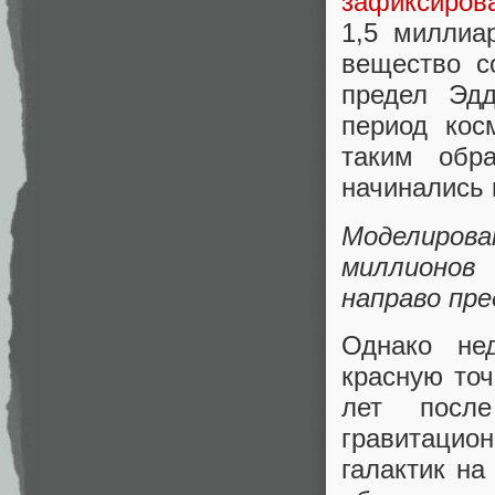
зафиксиров
1,5 миллиа
вещество с
предел Эд
период кос
таким обр
начинались 
Моделиров
миллионов
направо пр
Однако не
красную то
лет после
гравитаци
галактик на