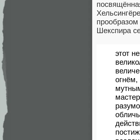
посвящённа
Хельсингё
прообразом
Шекспира се
этот н
вели
велич
огнём,
мутны
мастер
разумо
облич
дейст
постиж