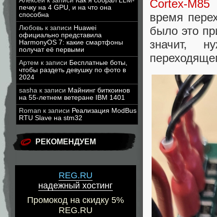
Алексей
к записи
Как я собрал LLM-
Cortex-M85
п
печку на 4 GPU, и на что она
время пере
способна
Любовь
к записи
Huawei
было это пр
официально представила
значит, н
HarmonyOS 7: какие смартфоны
получат её первыми
переходящег
Артем
к записи
Бесплатные боты,
чтобы раздеть девушку по фото в
2024
sasha
к записи
Майнинг биткоинов
на 55-летнем ветеране IBM 1401
Roman
к записи
Реализация ModBus
RTU Slave на stm32
РЕКОМЕНДУЕМ
REG.RU
надежный хостинг
Промокод на скидку 5%
REG.RU