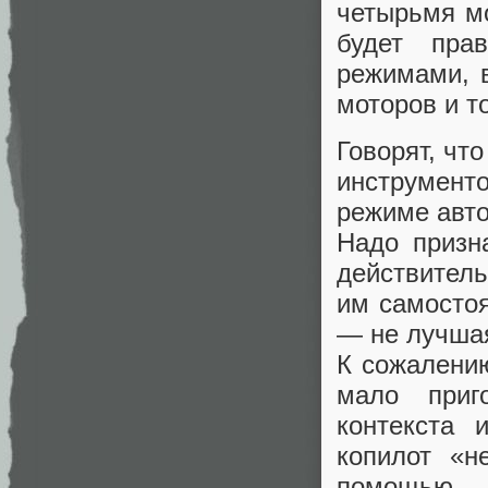
четырьмя м
будет пра
режимами, 
моторов и т
Говорят, чт
инструмент
режиме авто
Надо призн
действитель
им самостоя
— не лучша
К сожалени
мало приг
контекста 
копилот «н
помощью G