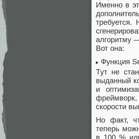
Именно в эт
дополнител
требуется. 
сгенериров
алгоритму —
Вот она:
Функция S
Тут не ста
выданный ко
и оптимиза
фреймворк,
скорости вы
Но факт, ч
теперь мож
в 100 % ил