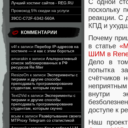
С одной ст
Лучший хостинг сайтов - REG.RU
поскольку 
Промокод 5% скидки на услуги
реакции. С 
39CC-C72F-6342-560A
КПД и ухудш
КОММЕНТАРИИ
Почему приш
в статье
«М
v4f
к записи
Перебор IP-адресов на
хостинге — и как с этим бороться
ШИМ в Rene
amarakin
к записи
Альтернативный
Дело в том
список заблокированных в РФ
ресурсов Re:filter
попытка з
ResizeOn
к записи
Эксперименты с
счётчиков 
тиграми и другие способы
преподавать программирование
неприятным
студентам, которым скучно
внутри э
Text2Vid
к записи
Эксперименты с
тиграми и другие способы
безболезне
преподавать программирование
доступе к р
студентам, которым скучно
всым
к записи
Развёртывание своего
MTProxy Telegram со статистикой
Наш проек