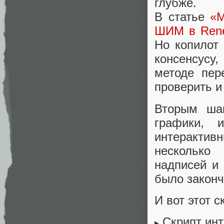
глубже.
В статье
«М
ШИМ в Rene
Но копилот
консенсусу
методе пер
проверить и
Вторым ша
графики, 
интерактив
несколько
надписей и
было законч
И вот этот с
Скрипт ин