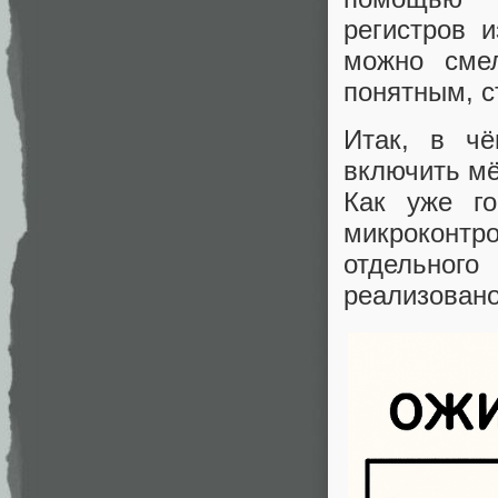
регистров 
можно сме
понятным, с
Итак, в чё
включить м
Как уже г
микроконт
отдельног
реализовано