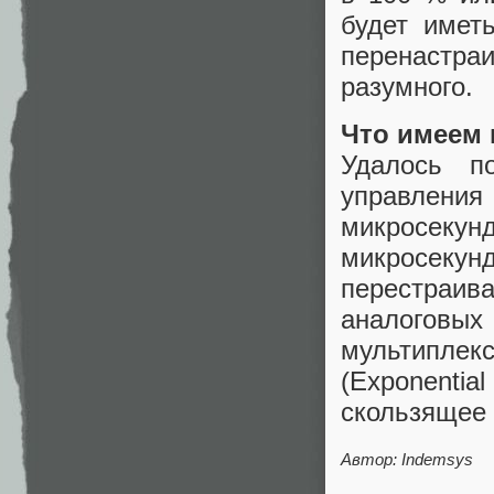
будет имет
перенастра
разумного.
Что имеем 
Удалось п
управлени
микросек
микросекун
перестраив
аналоговы
мультиплек
(Exponenti
скользящее 
Автор: Indemsys