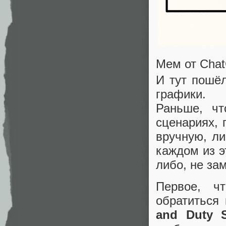
Мем от Cha
И тут пошё
графики.
Раньше, чт
сценариях, 
вручную, ли
каждом из э
либо, не за
Первое, ч
обратиться
and Duty S