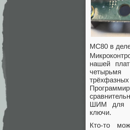
MC80 в дел
Микроконт
нашей плат
четырьмя 
трёхфазных
Программи
сравнительн
ШИМ для п
ключи.
Кто-то мож