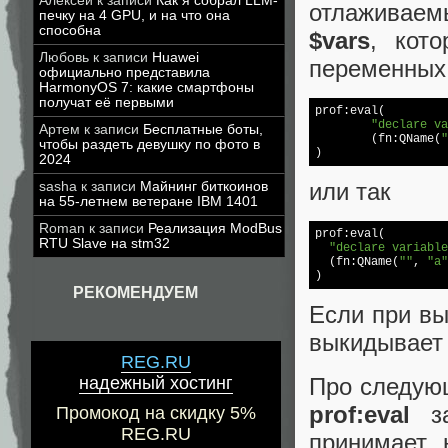
Алексей
к записи
Как я собрал LLM-
отлаживаем
печку на 4 GPU, и на что она
способна
$vars
, кот
Любовь
к записи
Huawei
переменных 
официально представила
HarmonyOS 7: какие смартфоны
получат её первыми
prof:eval(

"declare va
Артем
к записи
Бесплатные боты,
	(fn:QName(
"
чтобы раздеть девушку по фото в
2024
или так
sasha
к записи
Майнинг биткоинов
на 55-летнем ветеране IBM 1401
Roman
к записи
Реализация ModBus
prof:eval( 

RTU Slave на stm32
"declare variable
  (fn:QName(
""
, 
"a"
РЕКОМЕНДУЕМ
Если при в
выкидывает
REG.RU
Про следую
надежный хостинг
prof:eval
за
Промокод на скидку 5%
REG.RU
принимает 