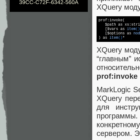
39CC-C72F-6342-560A
XQuery мод
prof:invoke(

   $path as xs:stri
   [$
vars as 
item
()
   [$options as 
nod
) as 
item
()
XQuery моду
“главным” 
относитель
prof:invoke
MarkLogic S
XQuery пер
для инстру
программы
конкретном
сервером. Э