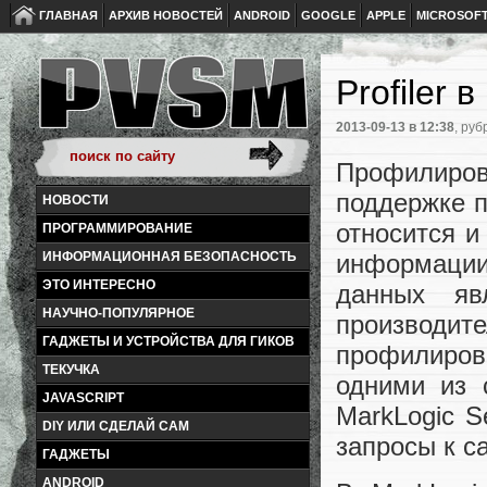
ГЛАВНАЯ
АРХИВ НОВОСТЕЙ
ANDROID
GOOGLE
APPLE
MICROSOF
Profiler 
2013-09-13
в 12:38
, руб
Профилирова
поддержке п
НОВОСТИ
относится и
ПРОГРАММИРОВАНИЕ
информаци
ИНФОРМАЦИОННАЯ БЕЗОПАСНОСТЬ
ЭТО ИНТЕРЕСНО
данных яв
НАУЧНО-ПОПУЛЯРНОЕ
производит
ГАДЖЕТЫ И УСТРОЙСТВА ДЛЯ ГИКОВ
профилиров
ТЕКУЧКА
одними из 
JAVASCRIPT
MarkLogic S
DIY ИЛИ СДЕЛАЙ САМ
запросы к с
ГАДЖЕТЫ
ANDROID