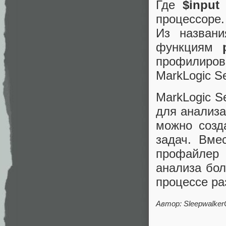
Где
$input
процессоре.
Из названи
функциям
профилиров
MarkLogic Se
MarkLogiс S
для анализа
можно созд
задач. Вме
профайлер
анализа бо
процессе ра
Автор: Sleepwalke