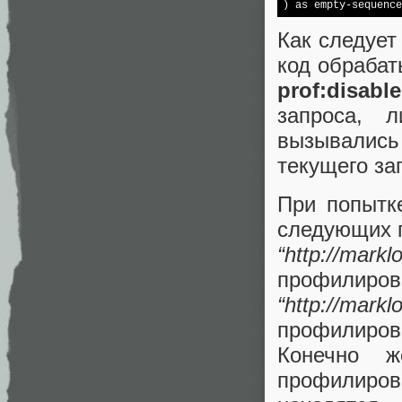
) as empty-sequence
Как следуе
код обраба
prof:disable
запроса, 
вызывалис
текущего за
При попытк
следующих 
“http://markl
профилиров
“http://markl
профилиров
Конечно 
профилиро