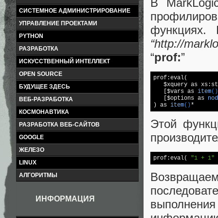
В MarkLogi
СИСТЕМНОЕ АДМИНИСТРИРОВАНИЕ
профилиро
УПРАВЛЕНИЕ ПРОЕКТАМИ
функциях. 
PYTHON
“http://markl
РАЗРАБОТКА
“
prof:
”
ИСКУССТВЕННЫЙ ИНТЕЛЛЕКТ
OPEN SOURCE
prof:eval(

   $xquery as xs:st
БУДУЩЕЕ ЗДЕСЬ
   [$
vars as 
item
()
   [$options as 
nod
ВЕБ-РАЗРАБОТКА
) as 
item
()
*
КОСМОНАВТИКА
Этой функц
РАЗРАБОТКА ВЕБ-САЙТОВ
производите
GOOGLE
ЖЕЛЕЗО
prof:eval( 
"1 + 1"
 
LINUX
Возвращ
АЛГОРИТМЫ
последова
ИНФОРМАЦИЯ
выполнения 
информацию