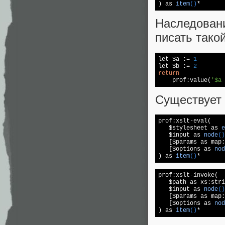
) 
as 
item
()
*
Наследова
писать тако
let $a := 
1
let $b := 
2
return
    prof:value(
'$a 
Существует
prof:xslt-eval(

   $
stylesheet as 
e
   $input as 
node
()
   [$params as map:
   [$options as 
nod
) as 
item
()
*
prof:xslt-invoke(

   $path as xs:stri
   $
input as 
node
()
   [$params as map:
   [$options as 
nod
) as 
item
()
*