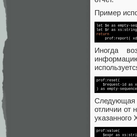
Пример исп
let $e as empty-seq
let $r as xs:string
return

    prof:report( x
Иногда во
информаци
используетс
prof:reset(

   $request-id as x
Следующая
отличии от 
указанного 
prof:value(

   $expr as xs:stri