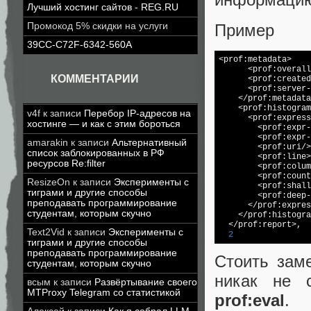
Лучший хостинг сайтов - REG.RU
Пример
Промокод 5% скидки на услуги
39CC-C72F-6342-560A
<prof:metadata>

      <prof:overall
КОММЕНТАРИИ
      <prof:created
      <prof:server-
    </prof:metadata
    <prof:histogram
v4f
к записи
Перебор IP-адресов на
      <prof:express
хостинге — и как с этим бороться
	<prof:expr
	<prof:expr
amarakin
к записи
Альтернативный
	<prof:uri/>

список заблокированных в РФ
	<prof:line>
ресурсов Re:filter
	<prof:colu
	<prof:coun
ResizeOn
к записи
Эксперименты с
	<prof:shallow-time>PT0S</prof:shallow-time>

тиграми и другие способы
	<prof:deep-time>PT0S</prof:deep-time>

преподавать программирование
      </prof:expres
студентам, которым скучно
    </prof:histogra
  </prof:report>,

Text2Vid
к записи
Эксперименты с
2
тиграми и другие способы
преподавать программирование
Стоить зам
студентам, которым скучно
никак не 
всым
к записи
Развёртывание своего
MTProxy Telegram со статистикой
prof:eval
. 