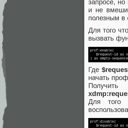
запросе, но
и не вмеши
полезным в 
Для того чт
вызвать фу
prof:enable(

   $request-id as x
) as empty-sequence
Где
$reques
начать проф
Получить
xdmp:reques
Для того 
воспользов
prof:disable(

   $request-id as x