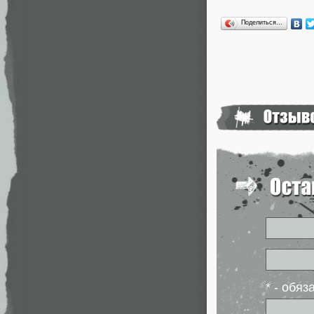
Поделиться…
* - обя