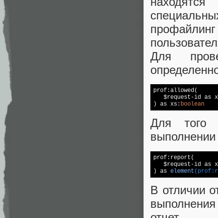
находятся
специальны
профайлинг
пользовател
Для пров
определенно
prof:allowed(

   $request-id as x
) as xs:
boolean
Для того 
выполнении 
prof:report(

   $request-id as x
) 
as 
element
(prof:r
В отличии 
выполнения
отчет.