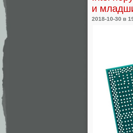
и младш
2018-10-30
в 1