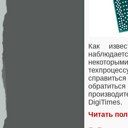
Как изве
наблюдает
некоторым
техпроцес
справитьс
обратит
производ
DigiTimes.
Читать по