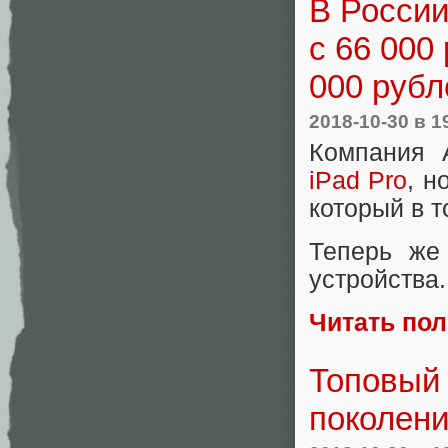
В России
с 66 000
000 рубл
2018-10-30
в 1
Компания 
iPad Pro
, н
который в 
Теперь же
устройства.
Читать по
Топовый 
поколени