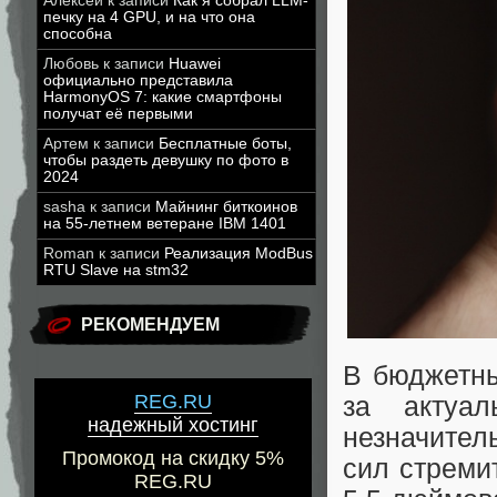
Алексей
к записи
Как я собрал LLM-
печку на 4 GPU, и на что она
способна
Любовь
к записи
Huawei
официально представила
HarmonyOS 7: какие смартфоны
получат её первыми
Артем
к записи
Бесплатные боты,
чтобы раздеть девушку по фото в
2024
sasha
к записи
Майнинг биткоинов
на 55-летнем ветеране IBM 1401
Roman
к записи
Реализация ModBus
RTU Slave на stm32
РЕКОМЕНДУЕМ
В бюджетны
REG.RU
за актуал
надежный хостинг
незначител
Промокод на скидку 5%
сил стреми
REG.RU