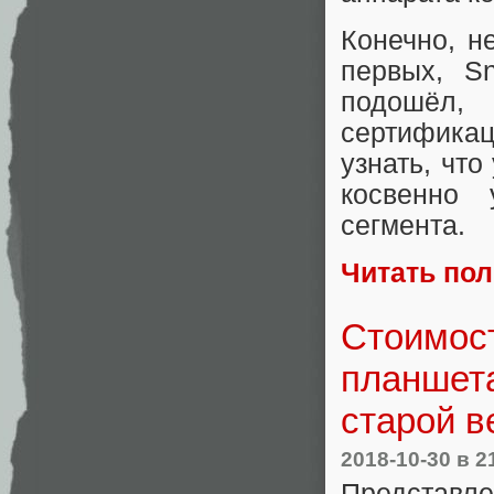
Конечно, не
первых, S
подошёл
сертификац
узнать, что
косвенно 
сегмента.
Читать по
Стоимост
планшета
старой в
2018-10-30
в 2
Представл