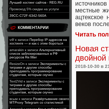
источников
Лучший хостинг сайтов - REG.RU
местные жи
Промокод 5% скидки на услуги
ацтекское 
39CC-C72F-6342-560A
веков после
КОММЕНТАРИИ
Читать по
v4f
к записи
Перебор IP-адресов на
хостинге — и как с этим бороться
Новая ст
amarakin
к записи
Альтернативный
список заблокированных в РФ
двойной 
ресурсов Re:filter
ResizeOn
к записи
Эксперименты с
2018-10-30
в 2
тиграми и другие способы
преподавать программирование
студентам, которым скучно
Text2Vid
к записи
Эксперименты с
тиграми и другие способы
преподавать программирование
студентам, которым скучно
всым
к записи
Развёртывание своего
MTProxy Telegram со статистикой