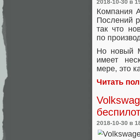
2018-10-30
в 1
Компания A
Послений р
так что но
по произво
Но новый 
имеет нес
мере, это 
Читать по
Volkswag
беспилот
2018-10-30
в 1