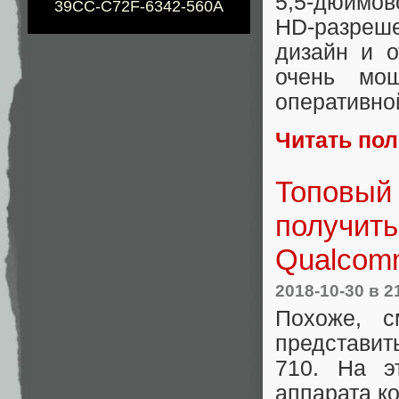
5,5-дюймов
39CC-C72F-6342-560A
HD-разреше
дизайн и о
очень мо
оперативно
Читать по
Топовый 
получит
Qualcom
2018-10-30
в 2
Похоже, с
представит
710. На э
аппарата к