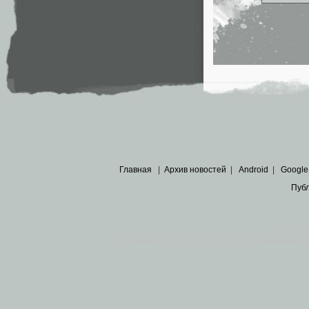
Главная
|
Архив новостей
|
Android
|
Google
Пуб
Все пра
Основными материалами сайта являются
архивные ко