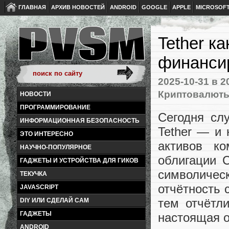
ГЛАВНАЯ
АРХИВ НОВОСТЕЙ
ANDROID
GOOGLE
APPLE
MICROSOF
Tether к
финанси
2025-10-31
в 2
Криптовалют
НОВОСТИ
ПРОГРАММИРОВАНИЕ
Сегодня слу
ИНФОРМАЦИОННАЯ БЕЗОПАСНОСТЬ
Tether — и
ЭТО ИНТЕРЕСНО
активов ко
НАУЧНО-ПОПУЛЯРНОЕ
облигации 
ГАДЖЕТЫ И УСТРОЙСТВА ДЛЯ ГИКОВ
символичес
ТЕКУЧКА
отчётность 
JAVASCRIPT
тем отчётл
DIY ИЛИ СДЕЛАЙ САМ
ГАДЖЕТЫ
настоящая 
ANDROID