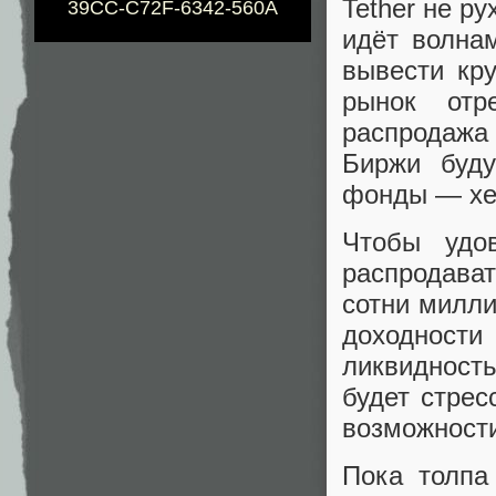
Tether не р
39CC-C72F-6342-560A
идёт волнам
вывести кр
рынок отр
распродажа 
Биржи буд
фонды — хе
Чтобы удов
распродава
сотни милли
доходности
ликвидност
будет стрес
возможност
Пока толпа