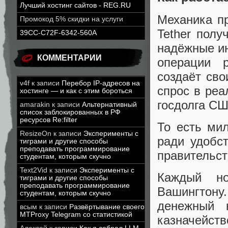
Лучший хостинг сайтов - REG.RU
Механика пр
Промокод 5% скидки на услуги
Tether пол
39CC-C72F-6342-560A
надёжные ин
КОММЕНТАРИИ
операции р
создаёт сво
v4f
к записи
Перебор IP-адресов на
спрос в реа
хостинге — и как с этим бороться
госдолга СШ
amarakin
к записи
Альтернативный
список заблокированных в РФ
ресурсов Re:filter
То есть ми
ResizeOn
к записи
Эксперименты с
ради удобс
тиграми и другие способы
преподавать программирование
правительст
студентам, которым скучно
Text2Vid
к записи
Эксперименты с
Каждый н
тиграми и другие способы
преподавать программирование
Вашингтону
студентам, которым скучно
денежный 
всым
к записи
Развёртывание своего
MTProxy Telegram со статистикой
казначейст