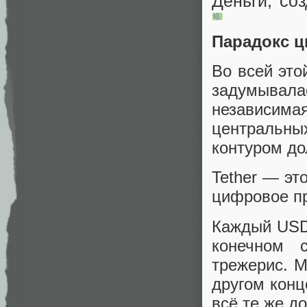
Деньги, со
Парадокс 
Во всей это
задумывал
независи
центральны
контуром до
Tether — эт
цифровое пр
Каждый USDT
конечном 
трежерис. 
другом конц
всё те же д