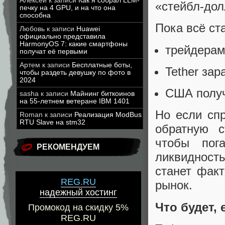
Алексей
к записи
Как я собрал LLM-
«стейбл-дол
печку на 4 GPU, и на что она
способна
Пока всё ст
Любовь
к записи
Huawei
официально представила
HarmonyOS 7: какие смартфоны
трейдерам
получат её первыми
Артем
к записи
Бесплатные боты,
Tether зар
чтобы раздеть девушку по фото в
2024
США получ
sasha
к записи
Майнинг биткоинов
на 55-летнем ветеране IBM 1401
Но если сп
Roman
к записи
Реализация ModBus
RTU Slave на stm32
обратную с
чтобы пог
РЕКОМЕНДУЕМ
ликвидность
станет фак
REG.RU
рынок.
надежный хостинг
Что будет, 
Промокод на скидку 5%
REG.RU