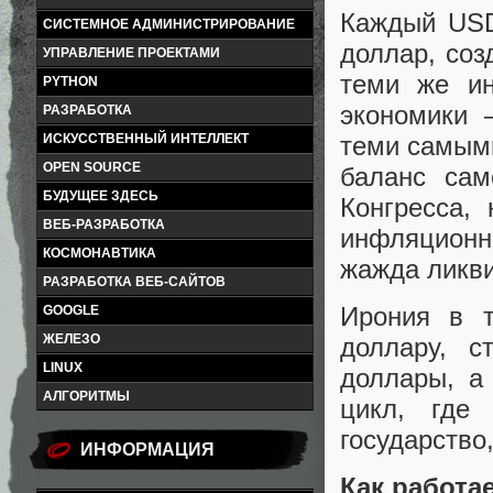
Каждый USD
СИСТЕМНОЕ АДМИНИСТРИРОВАНИЕ
доллар, соз
УПРАВЛЕНИЕ ПРОЕКТАМИ
теми же ин
PYTHON
экономики 
РАЗРАБОТКА
теми самыми
ИСКУССТВЕННЫЙ ИНТЕЛЛЕКТ
OPEN SOURCE
баланс сам
БУДУЩЕЕ ЗДЕСЬ
Конгресса,
ВЕБ-РАЗРАБОТКА
инфляционн
КОСМОНАВТИКА
жажда ликви
РАЗРАБОТКА ВЕБ-САЙТОВ
Ирония в т
GOOGLE
ЖЕЛЕЗО
доллару, с
LINUX
доллары, а
АЛГОРИТМЫ
цикл, где
государство
ИНФОРМАЦИЯ
Как работа