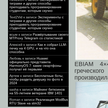
тиграми и другие способы
преподавать программирование
студентам, которым скучно
Text2Vid
к записи
Эксперименты с
тиграми и другие способы
преподавать программирование
студентам, которым скучно
всым
к записи
Развёртывание своего
MTProxy Telegram со статистикой
Алексей
к записи
Как я собрал LLM-
печку на 4 GPU, и на что она
способна
Любовь
к записи
Huawei
официально представила
EBIAM 4×
HarmonyOS 7: какие смартфоны
греческог
получат её первыми
Артем
к записи
Бесплатные боты,
производ
чтобы раздеть девушку по фото в
2024
sasha
к записи
Майнинг биткоинов
на 55-летнем ветеране IBM 1401
Roman
к записи
Реализация ModBus
RTU Slave на stm32