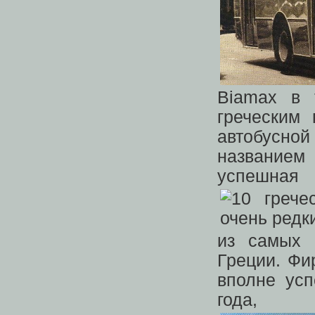
Biamax в 
греческим
автобусно
названием
успешна
из самых 
Греции. Фи
вполне ус
год