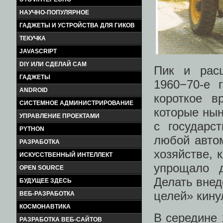
НАУЧНО-ПОПУЛЯРНОЕ
ГАДЖЕТЫ И УСТРОЙСТВА ДЛЯ ГИКОВ
ТЕКУЧКА
JAVASCRIPT
DIY ИЛИ СДЕЛАЙ САМ
Пик и расц
ГАДЖЕТЫ
1960−70-е 
ANDROID
короткое в
СИСТЕМНОЕ АДМИНИСТРИРОВАНИЕ
которые нын
УПРАВЛЕНИЕ ПРОЕКТАМИ
с государс
PYTHON
любой авто
РАЗРАБОТКА
хозяйстве, 
ИСКУССТВЕННЫЙ ИНТЕЛЛЕКТ
упрощало д
OPEN SOURCE
Делать внед
БУДУЩЕЕ ЗДЕСЬ
целей» кину
ВЕБ-РАЗРАБОТКА
КОСМОНАВТИКА
В середине 
РАЗРАБОТКА ВЕБ-САЙТОВ