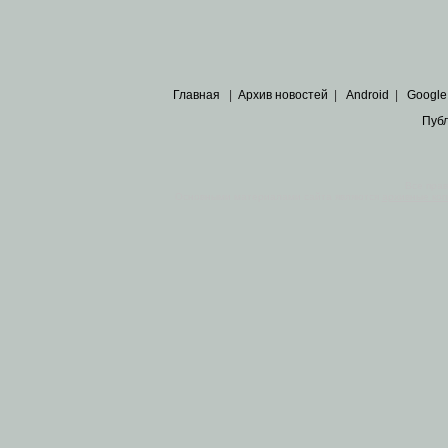
Главная
|
Архив новостей
|
Android
|
Google
Пуб
Все пра
Основными материалами сайта являются
архивные ко