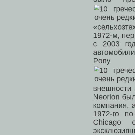
«сельхозте
1972-м, пер
с 2003 го
автомобили
Pony 
внешности 
Neorion бы
компания, а
1972-го по
Chicago 
эксклюзивн