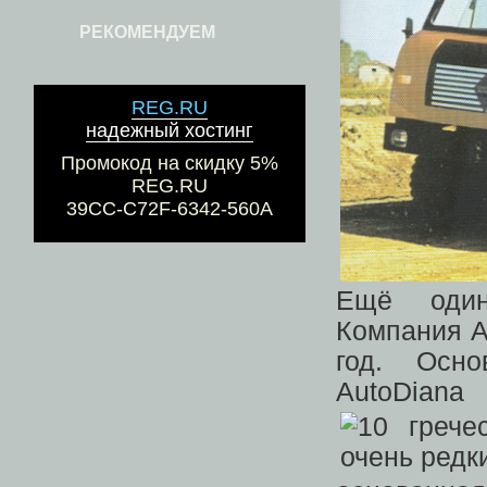
РЕКОМЕНДУЕМ
REG.RU
надежный хостинг
Промокод на скидку 5%
REG.RU
39CC-C72F-6342-560A
Ещё один
Компания A
год. Осн
AutoD