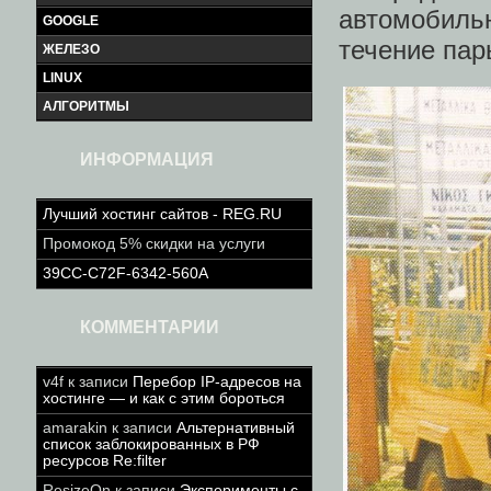
автомобил
GOOGLE
течение пар
ЖЕЛЕЗО
LINUX
АЛГОРИТМЫ
ИНФОРМАЦИЯ
Лучший хостинг сайтов - REG.RU
Промокод 5% скидки на услуги
39CC-C72F-6342-560A
КОММЕНТАРИИ
v4f
к записи
Перебор IP-адресов на
хостинге — и как с этим бороться
amarakin
к записи
Альтернативный
список заблокированных в РФ
ресурсов Re:filter
ResizeOn
к записи
Эксперименты с