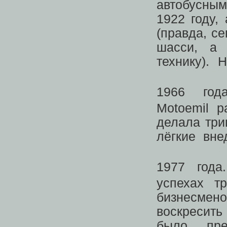
автобусны
1922 году,
(правда, се
шасси, а 
технику).
1966 го
Motoemil 
делала три
лёгкие вне
1977 год
успехах т
бизнесмен
воскресить
было пред