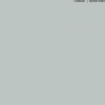
Главная
|
Архив ново
Основными материалами 