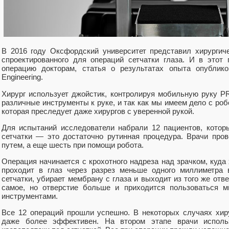
В 2016 году Оксфордский университет представил хирурги
спроектированного для операций сетчатки глаза. И в этот
операцию докторам, статья о результатах опыта опублико
Engineering.
Хирург использует джойстик, контролируя мобильную руку 
различные инструменты к руке, и так как мы имеем дело с роб
которая преследует даже хирургов с уверенной рукой.
Для испытаний исследователи набрали 12 пациентов, кото
сетчатки — это достаточно рутинная процедура. Врачи про
путем, а еще шесть при помощи робота.
Операция начинается с крохотного надреза над зрачком, куда 
проходит в глаз через разрез меньше одного миллиметра 
сетчатки, убирает мембрану с глаза и выходит из того же отв
самое, но отверстие больше и приходится пользоваться м
инструментами.
Все 12 операций прошли успешно. В некоторых случаях хир
даже более эффективен. На втором этапе врачи использ