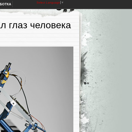
Select Language
▼
АБОТКА
л глаз человека