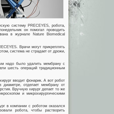
ческую систему PRECEYES, робота,
 понедельник он помогал проводить
вана в журнале Nature Biomedical
PRECEYES. Врачи могут прикреплять
отом, система не страдает от дрожи,
рым надо было удалить мембрану с
вели шесть операций традиционным
хирург вводит фонарик. А вот робот
в диаметре, отделает мембрану от
ерстия. Вручную хирург делает то же
икроскопом и микрохирургическими
ург в компании с роботом оказался
овали робота, чтобы растворить