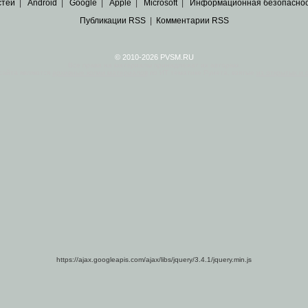
стей
|
Android
|
Google
|
Apple
|
Microsoft
|
Информационная безопасно
Публикации RSS
|
Комментарии RSS
© 2010-2026 PVSM.RU
Все права на материалы принадлежат их авторам.
сайта являются
архивные копии материалов
по ИТ тематике Рунета, взятые
из открытых и 
https://ajax.googleapis.com/ajax/libs/jquery/3.4.1/jquery.min.js