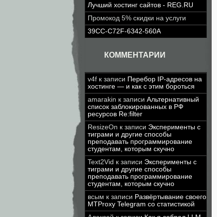
Лучший хостинг сайтов - REG.RU
Промокод 5% скидки на услуги
39CC-C72F-6342-560A
КОММЕНТАРИИ
v4f
к записи
Перебор IP-адресов на
хостинге — и как с этим бороться
amarakin
к записи
Альтернативный
список заблокированных в РФ
ресурсов Re:filter
ResizeOn
к записи
Эксперименты с
тиграми и другие способы
преподавать программирование
студентам, которым скучно
Text2Vid
к записи
Эксперименты с
тиграми и другие способы
преподавать программирование
студентам, которым скучно
всым
к записи
Развёртывание своего
MTProxy Telegram со статистикой