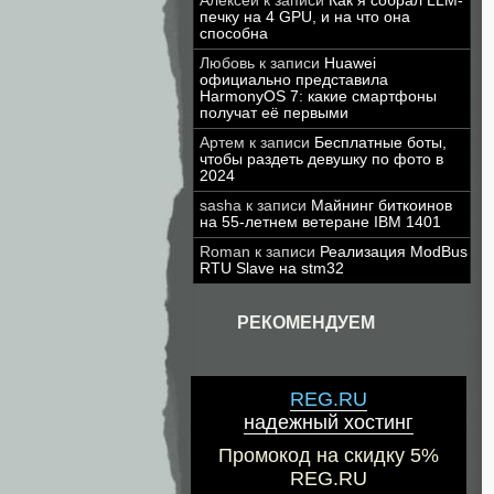
Алексей
к записи
Как я собрал LLM-
печку на 4 GPU, и на что она
способна
Любовь
к записи
Huawei
официально представила
HarmonyOS 7: какие смартфоны
получат её первыми
Артем
к записи
Бесплатные боты,
чтобы раздеть девушку по фото в
2024
sasha
к записи
Майнинг биткоинов
на 55-летнем ветеране IBM 1401
Roman
к записи
Реализация ModBus
RTU Slave на stm32
РЕКОМЕНДУЕМ
REG.RU
надежный хостинг
Промокод на скидку 5%
REG.RU