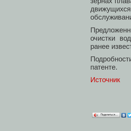
зернах плав
движущихс
обслуживани
Предложенн
очистки во
ранее извес
Подробности
патенте.
Источник
Поделиться…