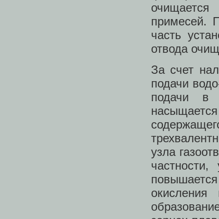
очищается
примесей. 
часть уста
отвода очищ
За счет на
подачи водо
подачи в 
насыщается
содержащ
трехвалентн
узла газоот
частности,
повышается
окисления
образован