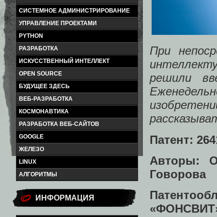
СИСТЕМНОЕ АДМИНИСТРИРОВАНИЕ
УПРАВЛЕНИЕ ПРОЕКТАМИ
PYTHON
При непос
РАЗРАБОТКА
ИСКУССТВЕННЫЙ ИНТЕЛЛЕКТ
интеллект
OPEN SOURCE
решили вв
БУДУЩЕЕ ЗДЕСЬ
Еженедельн
ВЕБ-РАЗРАБОТКА
изобретен
КОСМОНАВТИКА
рассказыват
РАЗРАБОТКА ВЕБ-САЙТОВ
Патент: 264
GOOGLE
ЖЕЛЕЗО
Авторы: О
LINUX
Говорова
АЛГОРИТМЫ
Патентоо
ИНФОРМАЦИЯ
«ФОНСВИТ