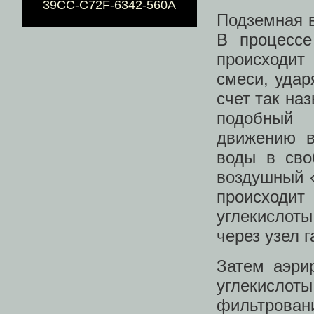
39CC-C72F-6342-560A
Подземная 
В процессе
происходит
смеси, удар
счет так на
подобный 
движению в
воды в сво
воздушный 
происходи
углекислоты
через узел г
Затем аэри
углекисло
фильтрова