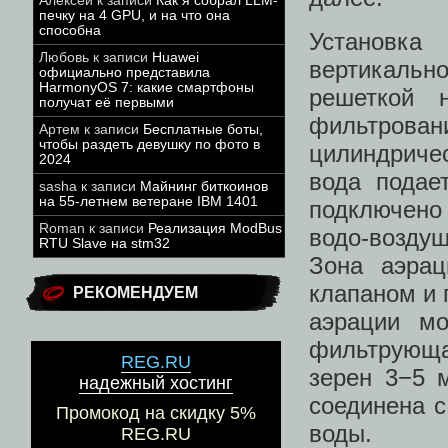
Алексей
к записи
Как я собрал LLM-
печку на 4 GPU, и на что она
способна
Установк
Любовь
к записи
Huawei
вертикальн
официально представила
HarmonyOS 7: какие смартфоны
решеткой 
получат её первыми
фильтров
Артем
к записи
Бесплатные боты,
чтобы раздеть девушку по фото в
цилиндриче
2024
вода подае
sasha
к записи
Майнинг биткоинов
на 55-летнем ветеране IBM 1401
подключено
Roman
к записи
Реализация ModBus
водо-возду
RTU Slave на stm32
Зона аэрац
клапаном и 
РЕКОМЕНДУЕМ
аэрации мо
фильтрующ
REG.RU
зерен 3−5 
надежный хостинг
соединена 
Промокод на скидку 5%
воды.
REG.RU