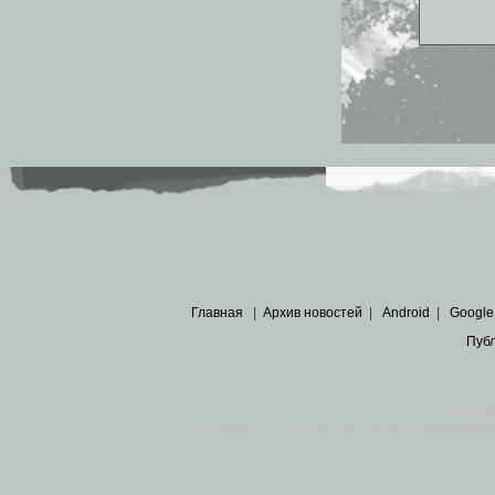
Главная
|
Архив новостей
|
Android
|
Google
Пуб
Все пра
Основными материалами сайта являются
архивные ко