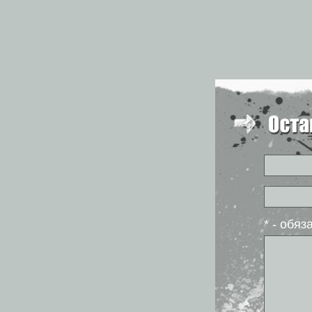
* - обя