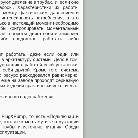
руют давление в трубах, и, если оно
асосы. Характеристики их работы
у между фактическим давлением и
интенсивность потребления, а это
лько в настоящий момент необходимо
обы контролировать моментальный
ает обороты двигателей и замеряет
ибо продолжает работать, либо
ет работать, даже если один или
 в архитектуру системы. Дело в том,
управляют работой всей установки.
 себя другой. Кроме того, система
х ресурс расходовался равномерно.
s еще на заводе проходят серьезную
ных изделий практически исключена.
я Plug&Pump, то есть «Подключай и
, готовое к монтажу и эксплуатации
 трубы и источник питания. Среди
ксплуатации.