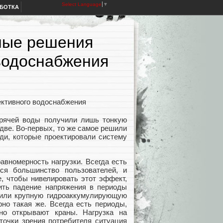
Select Language
▼
АБОТКА
ные решения
водоснабжения
орячей воды получили лишь тонкую
 две. Во‑первых, то же самое решили
ди, которые проектировали систему
вномерность нагрузки. Всегда есть
ся большинство пользователей, и
е, чтобы нивелировать этот эффект,
ить падение напряжения в периоды
роили крупную гидроаккумулирующую
но такая же. Всегда есть периоды,
но открывают краны. Нагрузка на
 точки зрения потребителя ситуация