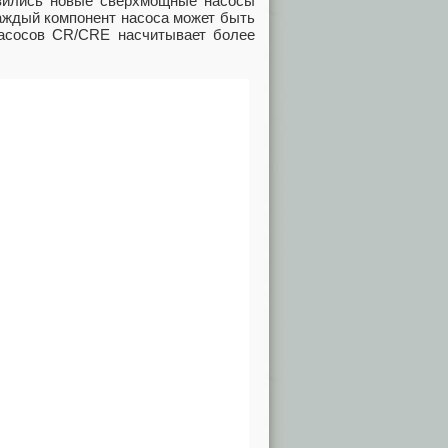
вились новые сверхмощные насосы
каждый компонент насоса может быть
асосов CR/CRE насчитывает более