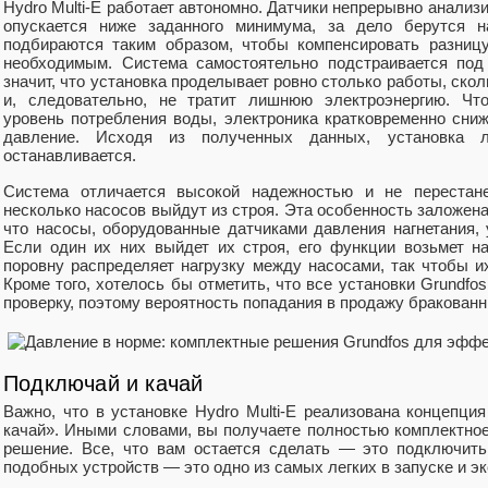
Hydro Multi-E работает автономно. Датчики непрерывно анализи
опускается ниже заданного минимума, за дело берутся н
подбираются таким образом, чтобы компенсировать разниц
необходимым. Система самостоятельно подстраивается под 
значит, что установка проделывает ровно столько работы, ско
и, следовательно, не тратит лишнюю электроэнергию. Чт
уровень потребления воды, электроника кратковременно сниж
давление. Исходя из полученных данных, установка л
останавливается.
Система отличается высокой надежностью и не перестан
несколько насосов выйдут из строя. Эта особенность заложена
что насосы, оборудованные датчиками давления нагнетания, 
Если один их них выйдет их строя, его функции возьмет на
поровну распределяет нагрузку между насосами, так чтобы и
Кроме того, хотелось бы отметить, что все установки Grundfo
проверку, поэтому вероятность попадания в продажу бракован
Подключай и качай
Важно, что в установке Hydro Multi-E реализована концепци
качай». Иными словами, вы получаете полностью комплектное
решение. Все, что вам остается сделать — это подключить
подобных устройств — это одно из самых легких в запуске и э