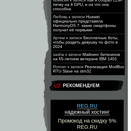
Алексей
к записи
Как я собрал LLM-
печку на 4 GPU, и на что она
способна
Любовь
к записи
Huawei
официально представила
HarmonyOS 7: какие смартфоны
получат её первыми
Артем
к записи
Бесплатные боты,
чтобы раздеть девушку по фото в
2024
sasha
к записи
Майнинг биткоинов
на 55-летнем ветеране IBM 1401
Roman
к записи
Реализация ModBus
RTU Slave на stm32
РЕКОМЕНДУЕМ
REG.RU
надежный хостинг
Промокод на скидку 5%
REG.RU