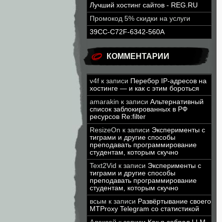
Лучший хостинг сайтов - REG.RU
Промокод 5% скидки на услуги
39CC-C72F-6342-560A
КОММЕНТАРИИ
v4f
к записи
Перебор IP-адресов на
хостинге — и как с этим бороться
amarakin
к записи
Альтернативный
список заблокированных в РФ
ресурсов Re:filter
ResizeOn
к записи
Эксперименты с
тиграми и другие способы
преподавать программирование
студентам, которым скучно
Text2Vid
к записи
Эксперименты с
тиграми и другие способы
преподавать программирование
студентам, которым скучно
всым
к записи
Развёртывание своего
MTProxy Telegram со статистикой