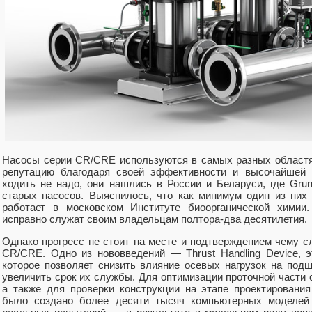
Насосы серии CR/CRE используются в самых разных областя
репутацию благодаря своей эффективности и высочайшей 
ходить не надо, они нашлись в России и Беларуси, где Gru
старых насосов. Выяснилось, что как минимум один из них
работает в московском Институте биоорганической химии
исправно служат своим владельцам полтора-два десятилетия.
Однако прогресс не стоит на месте и подтверждением чему с
CR/CRE. Одно из нововведений — Thrust Handling Device, э
которое позволяет снизить влияние осевых нагрузок на подш
увеличить срок их службы. Для оптимизации проточной части
а также для проверки конструкции на этапе проектировани
было создано более десяти тысяч компьютерных моделей