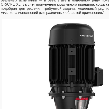
реальных испытаний — в результате в модельном ряду поя
CR/CRE XL. За счет применения модульного принципа, когда 
подобран для решения требуемой задачи, модельный ряд н
миллиона исполнений для различных областей применения.*