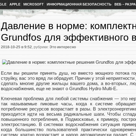
GLE
APPLE
MICROSOFT
ИНФОРМАЦИОННАЯ БЕЗОПАСНОСТЬ
ВЕБ – РАЗР
Давление в норме: комплект
Grundfos для эффективного 
2018-10-25
в 9:52
, рубрики:
Это интересно
Если вы решили принять душ, но вместо мощного потока г
струйку, вас это вряд ли обрадует. Причин у этой неприятности
сделать многие другие жильцы вашего дома, а во-вторых, лю
водоснабжения, еще не знают о Grundfos Hydro Multi-E.
Ключевая проблема для любой системы снабжения — это нера
так называемые пиковые часы, когда к системе обращает
потребление ресурсов возрастает в разы. В электроэнергетик
приходится идти на весьма радикальные шаги. Чтобы сглад
повышенного потребления, в Подмосковье, к примеру, пост
электростанцию. В системах водоснабжения ситуация пример
когда большинство пользователей практически одновремен
систему кратно возрастает и напор автоматически падает. С