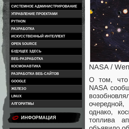
СИСТЕМНОЕ АДМИНИСТРИРОВАНИЕ
УПРАВЛЕНИЕ ПРОЕКТАМИ
PYTHON
РАЗРАБОТКА
ИСКУССТВЕННЫЙ ИНТЕЛЛЕКТ
OPEN SOURCE
БУДУЩЕЕ ЗДЕСЬ
ВЕБ-РАЗРАБОТКА
NASA / Wend
КОСМОНАВТИКА
РАЗРАБОТКА ВЕБ-САЙТОВ
О том, что
GOOGLE
NASA сообщ
ЖЕЛЕЗО
возобновля
LINUX
очередной,
АЛГОРИТМЫ
однако, ко
ИНФОРМАЦИЯ
топлива а
объявило о