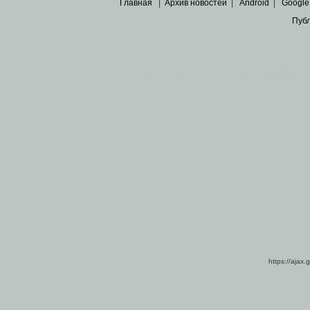
Главная
|
Архив новостей
|
Android
|
Google
Пуб
Все пра
Основными материалами сайта являются
архивные ко
https://ajax.