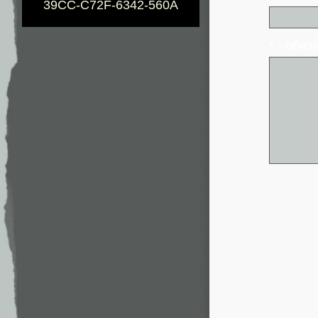
39CC-C72F-6342-560A
* - обя