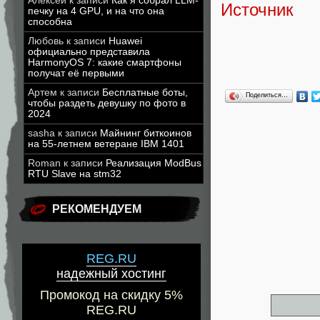
Алексей
к записи
Как я собрал LLM-
Источник
печку на 4 GPU, и на что она
способна
Любовь
к записи
Huawei
официально представила
HarmonyOS 7: какие смартфоны
получат её первыми
Артем
к записи
Бесплатные боты,
Поделиться…
чтобы раздеть девушку по фото в
2024
sasha
к записи
Майнинг биткоинов
на 55-летнем ветеране IBM 1401
Roman
к записи
Реализация ModBus
RTU Slave на stm32
РЕКОМЕНДУЕМ
REG.RU
надежный хостинг
Промокод на скидку 5%
REG.RU