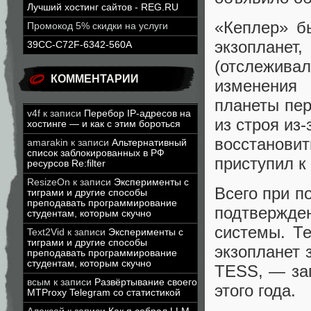
Лучший хостинг сайтов - REG.RU
«Кеплер» б
Промокод 5% скидки на услуги
экзоплане
39CC-C72F-6342-560A
(отслежив
КОММЕНТАРИИ
изменения
планеты пер
v4f
к записи
Перебор IP-адресов на
из строя из
хостинге — и как с этим бороться
восстанов
amarakin
к записи
Альтернативный
список заблокированных в РФ
приступил к
ресурсов Re:filter
ResizeOn
к записи
Эксперименты с
Всего при п
тиграми и другие способы
преподавать программирование
подтвержд
студентам, которым скучно
системы. Т
Text2Vid
к записи
Эксперименты с
тиграми и другие способы
экзопланет 
преподавать программирование
студентам, которым скучно
TESS, — за
всым
к записи
Развёртывание своего
этого года.
MTProxy Telegram со статистикой