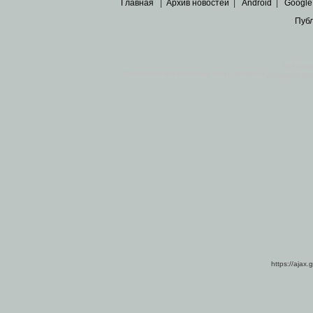
Главная
|
Архив новостей
|
Android
|
Google
Пуб
Все пра
Основными материалами сайта являются
архивные ко
https://ajax.