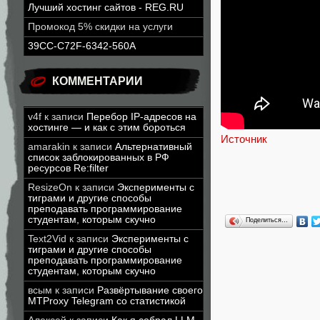
Лучший хостинг сайтов - REG.RU
Промокод 5% скидки на услуги
39CC-C72F-6342-560A
КОММЕНТАРИИ
v4f
к записи
Перебор IP-адресов на
хостинге — и как с этим бороться
Источник
amarakin
к записи
Альтернативный
список заблокированных в РФ
ресурсов Re:filter
ResizeOn
к записи
Эксперименты с
тиграми и другие способы
преподавать программирование
студентам, которым скучно
Поделиться…
Text2Vid
к записи
Эксперименты с
тиграми и другие способы
преподавать программирование
студентам, которым скучно
всым
к записи
Развёртывание своего
MTProxy Telegram со статистикой