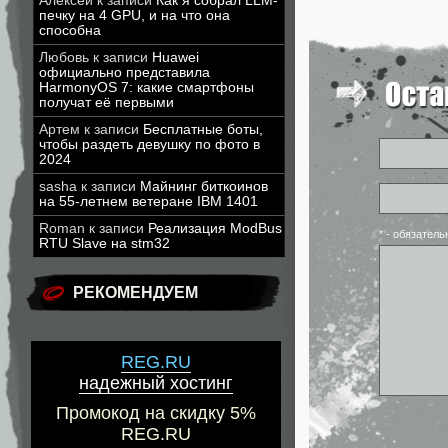
Алексей
к записи
Как я собрал LLM-
печку на 4 GPU, и на что она
способна
Любовь
к записи
Huawei
официально представила
HarmonyOS 7: какие смартфоны
получат её первыми
Артем
к записи
Бесплатные боты,
чтобы раздеть девушку по фото в
2024
sasha
к записи
Майнинг биткоинов
на 55-летнем ветеране IBM 1401
Roman
к записи
Реализация ModBus
* - обязател
RTU Slave на stm32
РЕКОМЕНДУЕМ
REG.RU
надежный хостинг
Промокод на скидку 5%
REG.RU