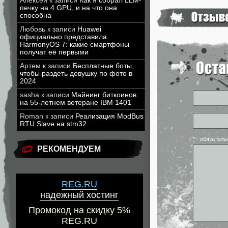
Алексей
к записи
Как я собрал LLM-
печку на 4 GPU, и на что она
способна
Любовь
к записи
Huawei
официально представила
HarmonyOS 7: какие смартфоны
получат её первыми
Артем
к записи
Бесплатные боты,
чтобы раздеть девушку по фото в
2024
sasha
к записи
Майнинг биткоинов
на 55-летнем ветеране IBM 1401
Roman
к записи
Реализация ModBus
RTU Slave на stm32
* - обязател
РЕКОМЕНДУЕМ
REG.RU
надежный хостинг
Промокод на скидку 5%
REG.RU