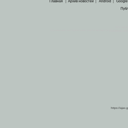
Главная
|
Архив новостей
|
Android
|
Google
Пуб
Все пра
Основными материалами сайта являются
архивные ко
https://ajax.