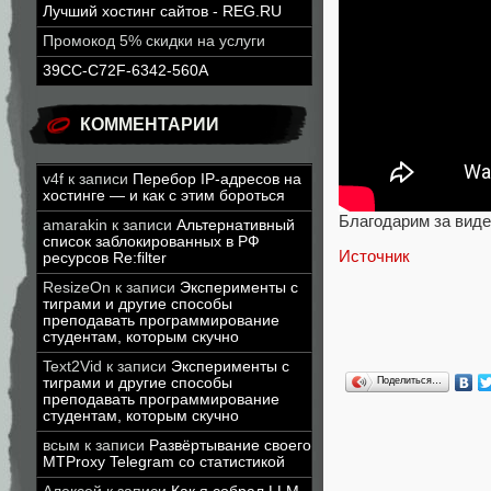
Лучший хостинг сайтов - REG.RU
Промокод 5% скидки на услуги
39CC-C72F-6342-560A
КОММЕНТАРИИ
v4f
к записи
Перебор IP-адресов на
хостинге — и как с этим бороться
Благодарим за виде
amarakin
к записи
Альтернативный
список заблокированных в РФ
Источник
ресурсов Re:filter
ResizeOn
к записи
Эксперименты с
тиграми и другие способы
преподавать программирование
студентам, которым скучно
Text2Vid
к записи
Эксперименты с
Поделиться…
тиграми и другие способы
преподавать программирование
студентам, которым скучно
всым
к записи
Развёртывание своего
MTProxy Telegram со статистикой